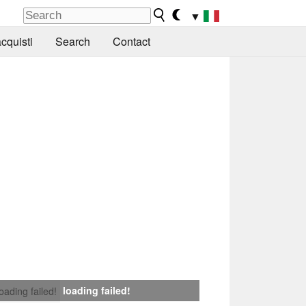
▼
cquisti
Search
Contact
loading failed!
loading failed!