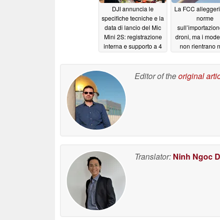
DJI annuncia le
La FCC alleggeri
specifiche tecniche e la
norme
data di lancio del Mic
sull’importazion
Mini 2S: registrazione
droni, ma i model
interna e supporto a 4
non rientrano n
canali nel microfono
categoria dei “
wireless più piccolo in
giocattolo”
06/19
assoluto
Editor of the
original arti
06/26/2026
Translator:
Ninh Ngoc 