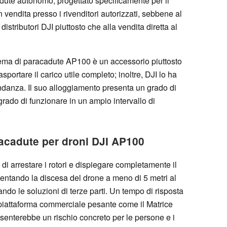
adute autonomo, progettato specificamente per il
in vendita presso i rivenditori autorizzati, sebbene al
distributori DJI piuttosto che alla vendita diretta al
stema di paracadute AP100 è un accessorio piuttosto
ortare il carico utile completo; inoltre, DJI lo ha
ondanza. Il suo alloggiamento presenta un grado di
grado di funzionare in un ampio intervallo di
racadute per droni DJI AP100
 di arrestare i rotori e dispiegare completamente il
llentando la discesa del drone a meno di 5 metri al
ndo le soluzioni di terze parti. Un tempo di risposta
piattaforma commerciale pesante come il Matrice
senterebbe un rischio concreto per le persone e i