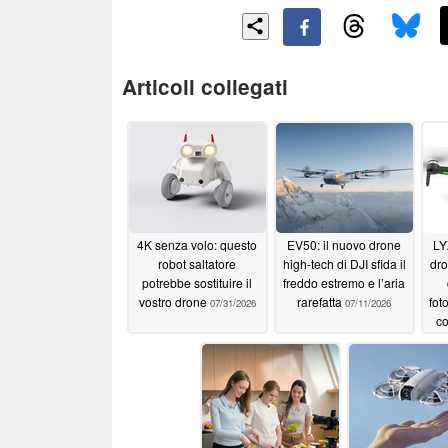
Articoli collegati
4K senza volo: questo
EV50: il nuovo drone
LY
robot saltatore
high-tech di DJI sfida il
dr
potrebbe sostituire il
freddo estremo e l’aria
vostro drone
rarefatta
fot
07/31/2026
07/11/2026
co