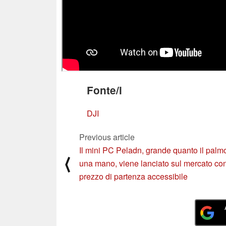
Fonte/i
DJI
Previous article
Il mini PC Peladn, grande quanto il palmo
⟨
una mano, viene lanciato sul mercato co
prezzo di partenza accessibile