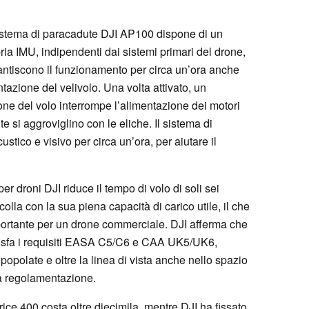
sistema di paracadute DJI AP100 dispone di un
pria IMU, indipendenti dai sistemi primari del drone,
ntiscono il funzionamento per circa un’ora anche
ntazione del velivolo. Una volta attivato, un
one del volo interrompe l’alimentazione dei motori
 si aggroviglino con le eliche. Il sistema di
tico e visivo per circa un’ora, per aiutare il
r droni DJI riduce il tempo di volo di soli sei
olla con la sua piena capacità di carico utile, il che
portante per un drone commerciale. DJI afferma che
disfa i requisiti EASA C5/C6 e CAA UK5/UK6,
popolate e oltre la linea di vista anche nello spazio
a regolamentazione.
ce 400 costa oltre diecimila, mentre DJI ha fissato