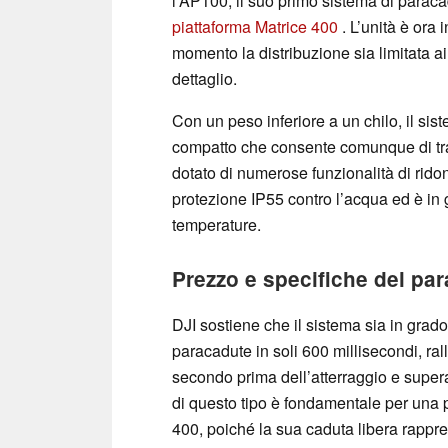
l’AP100, il suo primo sistema di parac
piattaforma Matrice 400
. L’unità è ora 
momento la distribuzione sia limitata ai 
dettaglio.
Con un peso inferiore a un chilo, il si
compatto che consente comunque di trasp
dotato di numerose funzionalità di rid
protezione IP55 contro l’acqua ed è in 
temperature.
Prezzo e specifiche del pa
DJI sostiene che il sistema sia in grado
paracadute in soli 600 millisecondi, ra
secondo prima dell’atterraggio e supera
di questo tipo è fondamentale per una 
400, poiché la sua caduta libera rappre