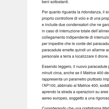
beni sottostanti.
Per quanto riguarda la ridondanza, il 
proprio controllore di volo e di una pro
e include due condensatori che ne gara
in caso di interruzione totale dell’alime
collegamento indipendente di interruzi
per impedire che le corde del paracadute
paracadute emette quindi un allarme acus
personale a terra a localizzare il drone.
Essendo leggero, il nuovo paracadute pe
minuti circa, anche se il Matrice 400 dec
rappresenta un parametro piuttosto im
l’AP100, abbinato al Matrice 400, sod
aprendo la strada a operazioni su aree 
aereo europeo, soggetto a una rigoros
Considerando che una piattaforma Matri