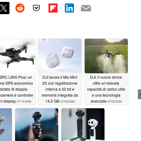
ZRC L900 Plus: un
DJI lancia il Mic Mini
DJI: il nuovo drone
one GPS economico
2S con registrazione
offre un’elevata
dotato di doppia
interna a 32 bit e
capacità di carico utile
ocamera e controller
memoria integrata da
e una tecnologia
n display
14,5 GB
avanzata
07/10/2026
07/03/2026
07/02/2026