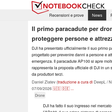
Recensioni e prove
News
Il primo paracadute per droni
proteggere persone e attrez
DJI ha presentato ufficialmente il suo primo p
progettato per prevenire danni a persone e att
emergenza. Il paracadute AP100 si apre mol
rappresenta la proposta ufficiale di DJI in un 
da produttori terzi.
Daniel Zlatev (
traduzione a cura di
DeepL / N
07/09/2026
🇺🇸
🇩🇪
...
Drone
DJI ha fatto il suo ingresso nel mercato 