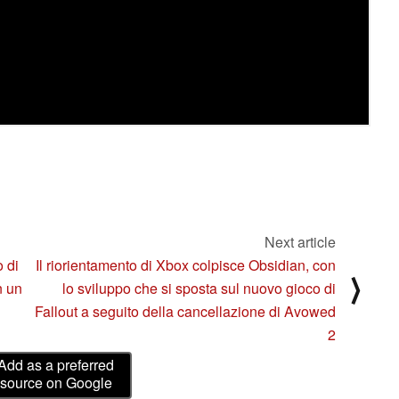
Next article
 di
Il riorientamento di Xbox colpisce Obsidian, con
⟩
n un
lo sviluppo che si sposta sul nuovo gioco di
Fallout a seguito della cancellazione di Avowed
2
Add as a preferred
source on Google