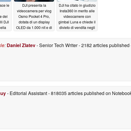
sce le
DJI presenta la
DJI ha citato in giudizio
videocamera per vlog
Insta360 in merito alle
e dei
Osmo Pocket 4 Pro,
videocamere con
li DJI
dotata di un display
gimbal Luna e chiede il
ella
OLED da 1.000 nit e di
divieto di vendita negli
droni
un nuovo obiettivo con
Stati Uniti
06/12/2026
zoom 3x
/2026
06/16/2026
cle
:
Daniel Zlatev
- Senior Tech Writer
- 2182 articles publishe
Duy
- Editorial Assistant
- 818035 articles published on Notebo