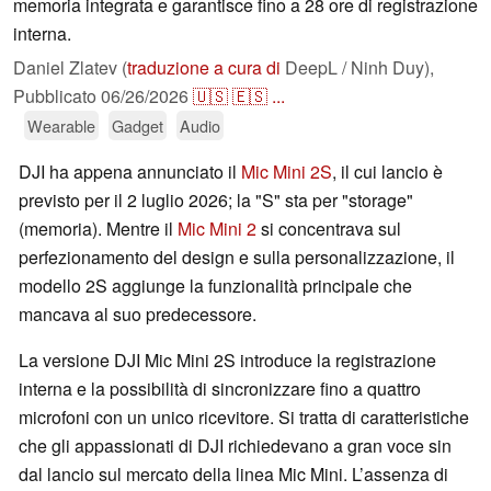
memoria integrata e garantisce fino a 28 ore di registrazione
interna.
Daniel Zlatev (
traduzione a cura di
DeepL / Ninh Duy),
Pubblicato
06/26/2026
🇺🇸
🇪🇸
...
Wearable
Gadget
Audio
DJI ha appena annunciato il
Mic Mini 2S
, il cui lancio è
previsto per il 2 luglio 2026; la "S" sta per "storage"
(memoria). Mentre il
Mic Mini 2
si concentrava sul
perfezionamento del design e sulla personalizzazione, il
modello 2S aggiunge la funzionalità principale che
mancava al suo predecessore.
La versione DJI Mic Mini 2S introduce la registrazione
interna e la possibilità di sincronizzare fino a quattro
microfoni con un unico ricevitore. Si tratta di caratteristiche
che gli appassionati di DJI richiedevano a gran voce sin
dal lancio sul mercato della linea Mic Mini. L’assenza di