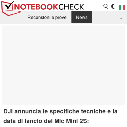
Recensioni e prove
News
...
Raccolta di recensioni
Info Techniche / Tips
Guida agli acquisti
Search
Contact
DJI annuncia le specifiche tecniche e la
data di lancio del Mic Mini 2S: