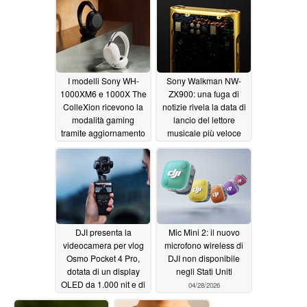
I modelli Sony WH-
Sony Walkman NW-
1000XM6 e 1000X The
ZX900: una fuga di
ColleXion ricevono la
notizie rivela la data di
modalità gaming
lancio del lettore
tramite aggiornamento
musicale più veloce
del 122%
07/01/2026
06/29/2026
DJI presenta la
Mic Mini 2: il nuovo
videocamera per vlog
microfono wireless di
Osmo Pocket 4 Pro,
DJI non disponibile
dotata di un display
negli Stati Uniti
OLED da 1.000 nit e di
04/28/2026
un nuovo obiettivo con