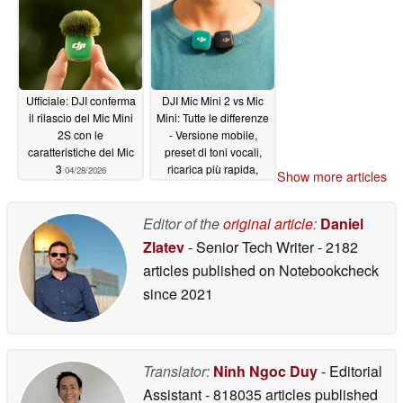
zoom 3x
06/16/2026
Ufficiale: DJI conferma
DJI Mic Mini 2 vs Mic
il rilascio del Mic Mini
Mini: Tutte le differenze
2S con le
- Versione mobile,
caratteristiche del Mic
preset di toni vocali,
3
ricarica più rapida,
04/28/2026
Show more articles
colori
04/23/2026
Editor of the
original article
:
Daniel
Zlatev
- Senior Tech Writer
- 2182
articles published on Notebookcheck
since 2021
Translator:
Ninh Ngoc Duy
- Editorial
Assistant
- 818035 articles published