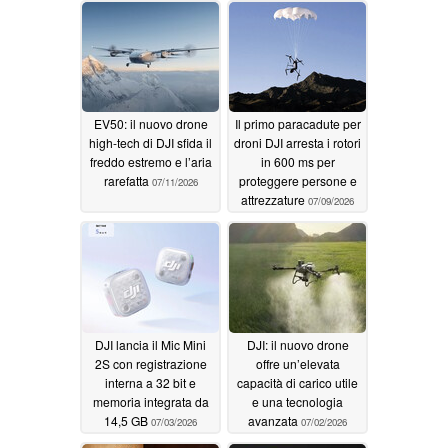
EV50: il nuovo drone
Il primo paracadute per
high-tech di DJI sfida il
droni DJI arresta i rotori
freddo estremo e l’aria
in 600 ms per
rarefatta
proteggere persone e
07/11/2026
attrezzature
07/09/2026
DJI lancia il Mic Mini
DJI: il nuovo drone
2S con registrazione
offre un’elevata
interna a 32 bit e
capacità di carico utile
memoria integrata da
e una tecnologia
14,5 GB
avanzata
07/03/2026
07/02/2026