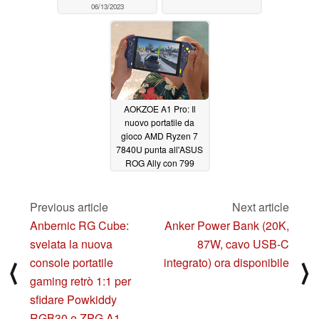
06/13/2023
AOKZOE A1 Pro: Il
nuovo portatile da
gioco AMD Ryzen 7
7840U punta all'ASUS
ROG Ally con 799
dollari di prezzo di
lancio
04/28/2023
Previous article
Next article
Anbernic RG Cube:
Anker Power Bank (20K,
svelata la nuova
87W, cavo USB-C
console portatile
integrato) ora disponibile
⟨
⟩
gaming retrò 1:1 per
sfidare Powkiddy
RGB30 e ZPG A1