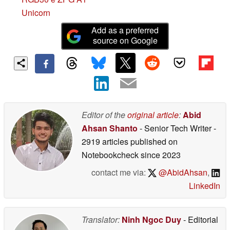
Unicorn
Add as a preferred
source on Google
Editor of the
original article
:
Abid
Ahsan Shanto
- Senior Tech Writer
-
2919 articles published on
Notebookcheck
since 2023
contact me via:
@AbidAhsan
,
LinkedIn
Translator:
Ninh Ngoc Duy
- Editorial