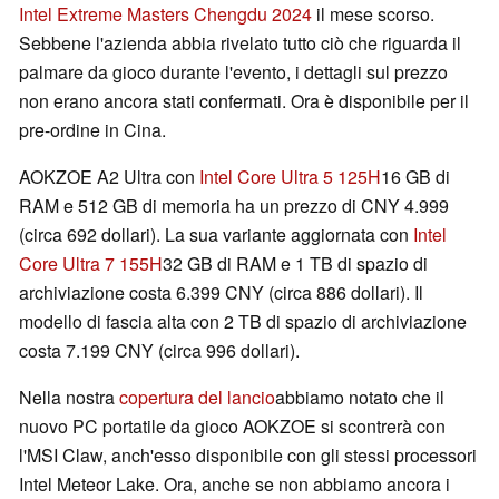
Intel Extreme Masters Chengdu 2024
il mese scorso.
Sebbene l'azienda abbia rivelato tutto ciò che riguarda il
palmare da gioco durante l'evento, i dettagli sul prezzo
non erano ancora stati confermati. Ora è disponibile per il
pre-ordine in Cina.
AOKZOE A2 Ultra con
Intel Core Ultra 5 125H
16 GB di
RAM e 512 GB di memoria ha un prezzo di CNY 4.999
(circa 692 dollari). La sua variante aggiornata con
Intel
Core Ultra 7 155H
32 GB di RAM e 1 TB di spazio di
archiviazione costa 6.399 CNY (circa 886 dollari). Il
modello di fascia alta con 2 TB di spazio di archiviazione
costa 7.199 CNY (circa 996 dollari).
Nella nostra
copertura del lancio
abbiamo notato che il
nuovo PC portatile da gioco AOKZOE si scontrerà con
l'MSI Claw, anch'esso disponibile con gli stessi processori
Intel Meteor Lake. Ora, anche se non abbiamo ancora i