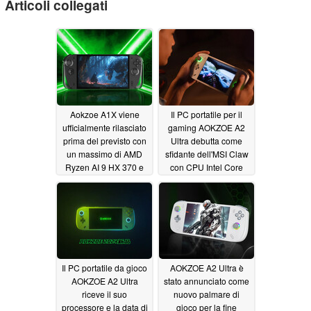
Articoli collegati
Aokzoe A1X viene
Il PC portatile per il
ufficialmente rilasciato
gaming AOKZOE A2
prima del previsto con
Ultra debutta come
un massimo di AMD
sfidante dell'MSI Claw
Ryzen AI 9 HX 370 e
con CPU Intel Core
64 GB di RAM
Ultra di fascia alta
06/14/2025
04/15/2024
Il PC portatile da gioco
AOKZOE A2 Ultra è
AOKZOE A2 Ultra
stato annunciato come
riceve il suo
nuovo palmare di
processore e la data di
gioco per la fine