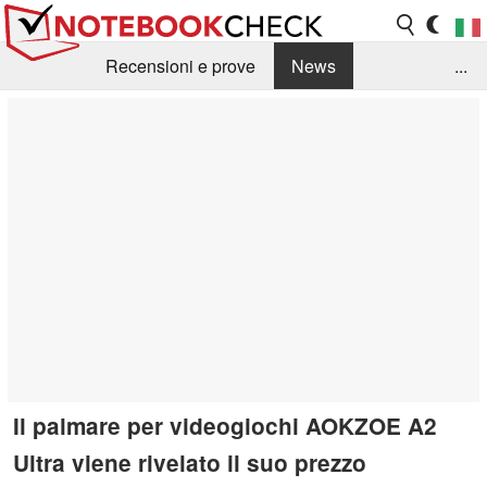
Recensioni e prove
News
...
Raccolta di recensioni
Info Techniche / Tips
Guida agli acquisti
Search
Contact
Il palmare per videogiochi AOKZOE A2
Ultra viene rivelato il suo prezzo