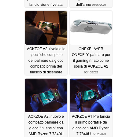
lancio viene rivelata
dell'anno
04/02/2024
04/09/2024
AOKZOE A2: rivelate le
ONEXPLAYER
specifiche complete
ONEXFLY: palmare per
del palmare da gioco
il gaming rinato come
compatto prima del
sosia di AOKZOE A2
rilascio di dicembre
06/16/2023
2023
12/16/2023
AOKZOE A2: nuovo e
AOKZOE A1 Pro lancia
compatto palmare da
il primo portatile da
gioco "in lancio" con
gioco con AMD Ryzen
AMD Ryzen 7 7840U
7 7840U
05/02/2023