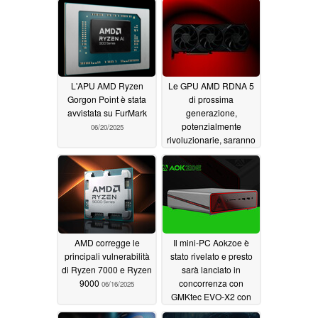
dettaglio
06/20/2025
L'APU AMD Ryzen
Le GPU AMD RDNA 5
Gorgon Point è stata
di prossima
avvistata su FurMark
generazione,
potenzialmente
06/20/2025
rivoluzionarie, saranno
dotate di HDMI 2.2, ma
non della massima
larghezza di banda
06/20/2025
AMD corregge le
Il mini-PC Aokzoe è
principali vulnerabilità
stato rivelato e presto
di Ryzen 7000 e Ryzen
sarà lanciato in
9000
concorrenza con
06/16/2025
GMKtec EVO-X2 con
processore AMD Strix