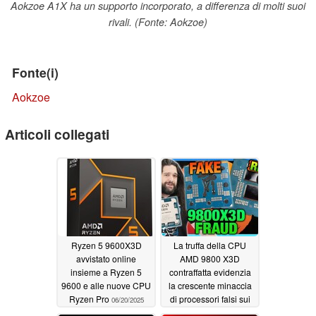
Aokzoe A1X ha un supporto incorporato, a differenza di molti suoi
rivali. (Fonte: Aokzoe)
Fonte(i)
Aokzoe
Articoli collegati
Ryzen 5 9600X3D
La truffa della CPU
avvistato online
AMD 9800 X3D
insieme a Ryzen 5
contraffatta evidenzia
9600 e alle nuove CPU
la crescente minaccia
Ryzen Pro
di processori falsi sui
06/20/2025
siti di vendita al