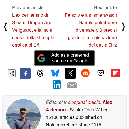
ufficiale
01/17/2025
Previous article
Next article
L'ex beniamino di
Fenix 8 e altri smartwatch
Steam, Dragon Age
Garmin potrebbero
⟨
⟩
Veilguard, è fallito a
diventare più precisi
causa della strategia
grazie alla registrazione
erratica di EA
dei dati a 5Hz
Add as a preferred
source on Google
Editor of the
original article
:
Alex
Alderson
- Senior Tech Writer
-
15160 articles published on
Notebookcheck
since 2018