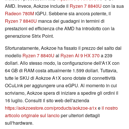
AMD. Invece, Aokzoe include il
Ryzen 7 8840U
con la sua
Radeon 780M
iGPU. Sebbene sia ancora potente, il
Ryzen 7 8840U
manca dei guadagni in termini di
prestazioni ed efficienza che AMD ha introdotto con la
generazione Strix Point.
Sfortunatamente, Aokzoe ha fissato il prezzo del salto dal
modello
Ryzen 7 8840U
al
Ryzen AI 9 HX 370
a 239
dollari. Allo stesso modo, la configurazione dell'A1X con
64 GB di RAM costa attualmente 1.599 dollari. Tuttavia,
tutte le SKU di Aokzoe A1X sono dotate di connettività
OCuLink per aggiungere una eGPU. Al momento in cui
scriviamo, Aokzoe spera di iniziare a spedire gli ordini il
16 luglio. Consulti il sito web dell'azienda
https://aokzoestore.com/products/aokzoe-a1x
e
il nostro
articolo originale sul lancio
per ulteriori dettagli
sull'hardware.