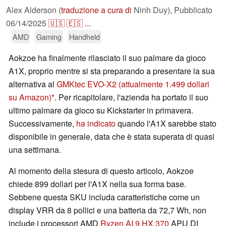
Alex Alderson (
traduzione a cura di
Ninh Duy),
Pubblicato
06/14/2025
🇺🇸
🇪🇸
...
AMD
Gaming
Handheld
Aokzoe ha finalmente rilasciato il suo palmare da gioco
A1X, proprio mentre si sta preparando a presentare la sua
alternativa al
GMKtec EVO-X2
(attualmente 1.499 dollari
su Amazon)
. Per ricapitolare, l'azienda ha portato il suo
ultimo palmare da gioco su Kickstarter in primavera.
Successivamente,
ha indicato
quando l'A1X sarebbe stato
disponibile in generale, data che è stata superata di quasi
una settimana.
Al momento della stesura di questo articolo, Aokzoe
chiede 899 dollari per l'A1X nella sua forma base.
Sebbene questa SKU includa caratteristiche come un
display VRR da 8 pollici e una batteria da 72,7 Wh, non
include i processori AMD
Ryzen AI 9 HX 370
APU DI