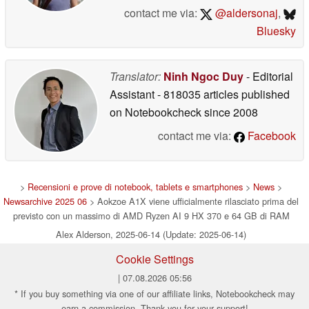
contact me via:
@aldersonaj
,
Bluesky
Translator:
Ninh Ngoc Duy
- Editorial
Assistant
- 818035 articles published
on Notebookcheck
since 2008
contact me via:
Facebook
>
Recensioni e prove di notebook, tablets e smartphones
>
News
>
Newsarchive 2025 06
> Aokzoe A1X viene ufficialmente rilasciato prima del
previsto con un massimo di AMD Ryzen AI 9 HX 370 e 64 GB di RAM
Alex Alderson, 2025-06-14 (Update: 2025-06-14)
Cookie Settings
| 07.08.2026 05:56
* If you buy something via one of our affiliate links, Notebookcheck may
earn a commission. Thank you for your support!