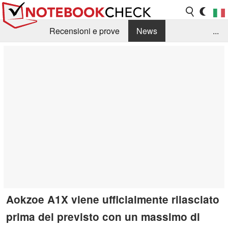
Recensioni e prove
News
...
Raccolta di recensioni
Info Techniche / Tips
Guida agli acquisti
Search
Contact
Aokzoe A1X viene ufficialmente rilasciato
prima del previsto con un massimo di