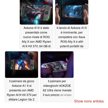
Halo
05/29/2025
Aokzoe A1X è stato
Il lancio di Aokzoe A1X
presentato come
è imminente, per
nuovo rivale di ROG
competere con Asus
Ally X con AMD Ryzen
ROG Ally X e altri
AI 9 HX 370, 64 GB di
potenti portatili da
RAM e sconti di lancio
gioco
04/04/2025
anticipati per un breve
periodo
04/17/2025
Il palmare da gioco
Il palmare per
Aokzoe A1 X si
videogiochi AOKZOE
presenta con AMD
A2 Ultra viene rivelato
Ryzen AI 9 HX 370 per
il suo prezzo
05/10/2024
sfidare Legion Go 2
Show more articles
prima del lancio