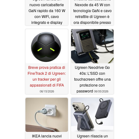
nuovo caricabatterie
Nexode da 45 W con
GaN rapido da 160 W
tecnologia GaN e cavo
con WiFi, cavo
retrattile di Ugreen è
integrato e display
ora disponibile presso
Costco
07/30/2026
07/08/2026
Breve prova pratica di
Ugreen Neodrive Go
FineTrack 2 di Ugreen:
40s: L'SSD con
un tracker per gli
touchscreen offre una
appassionati di FIFA
protezione con
password
06/15/2026
06/05/2026
IKEA lancia nuovi
Ugreen rilascia un