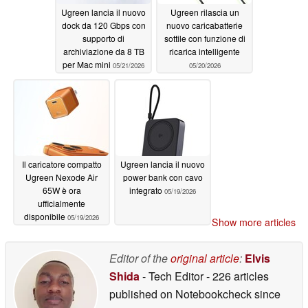
Ugreen lancia il nuovo
Ugreen rilascia un
dock da 120 Gbps con
nuovo caricabatterie
supporto di
sottile con funzione di
archiviazione da 8 TB
ricarica intelligente
per Mac mini
05/21/2026
05/20/2026
Il caricatore compatto
Ugreen lancia il nuovo
Ugreen Nexode Air
power bank con cavo
65W è ora
integrato
05/19/2026
ufficialmente
disponibile
05/19/2026
Show more articles
Editor of the
original article
:
Elvis
Shida
- Tech Editor
- 226 articles
published on Notebookcheck
since