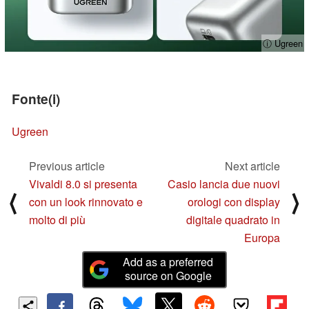
ⓘ Ugreen
Fonte(i)
Ugreen
Previous article
Next article
Vivaldi 8.0 si presenta
Casio lancia due nuovi
⟨
⟩
con un look rinnovato e
orologi con display
molto di più
digitale quadrato in
Europa
Add as a preferred
source on Google