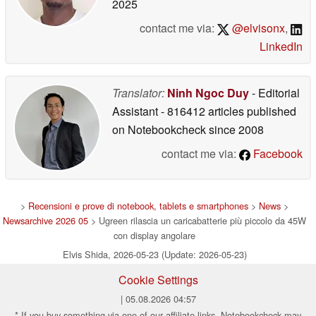
2025
contact me via:
@elvisonx
,
LinkedIn
Translator:
Ninh Ngoc Duy
- Editorial
Assistant
- 816412 articles published
on Notebookcheck
since 2008
contact me via:
Facebook
>
Recensioni e prove di notebook, tablets e smartphones
>
News
>
Newsarchive 2026 05
> Ugreen rilascia un caricabatterie più piccolo da 45W
con display angolare
Elvis Shida, 2026-05-23 (Update: 2026-05-23)
Cookie Settings
| 05.08.2026 04:57
* If you buy something via one of our affiliate links, Notebookcheck may