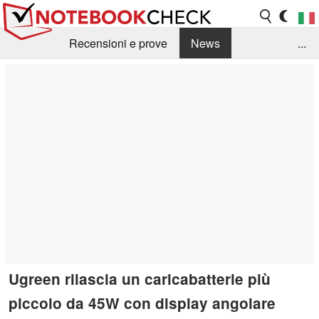
Recensioni e prove
News
...
Raccolta di recensioni
Info Techniche / Tips
Guida agli acquisti
Search
Contact
Ugreen rilascia un caricabatterie più
piccolo da 45W con display angolare