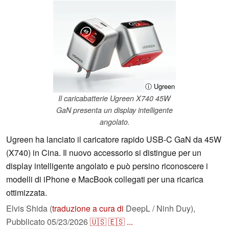
ⓘ Ugreen
Il caricabatterie Ugreen X740 45W
GaN presenta un display intelligente
angolato.
Ugreen ha lanciato il caricatore rapido USB-C GaN da 45W
(X740) in Cina. Il nuovo accessorio si distingue per un
display intelligente angolato e può persino riconoscere i
modelli di iPhone e MacBook collegati per una ricarica
ottimizzata.
Elvis Shida (
traduzione a cura di
DeepL / Ninh Duy),
Pubblicato
05/23/2026
🇺🇸
🇪🇸
...