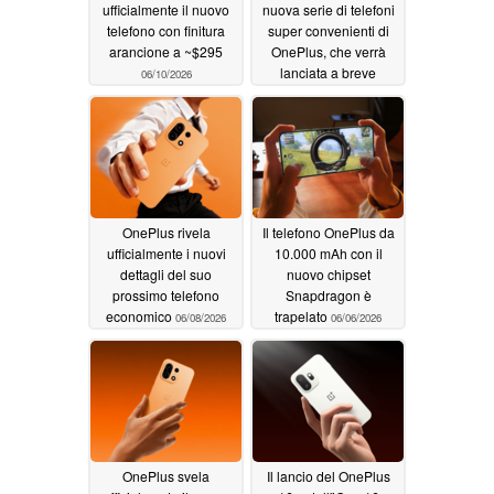
ufficialmente il nuovo
nuova serie di telefoni
telefono con finitura
super convenienti di
arancione a ~$295
OnePlus, che verrà
lanciata a breve
06/10/2026
06/09/2026
OnePlus rivela
Il telefono OnePlus da
ufficialmente i nuovi
10.000 mAh con il
dettagli del suo
nuovo chipset
prossimo telefono
Snapdragon è
economico
trapelato
06/08/2026
06/06/2026
OnePlus svela
Il lancio del OnePlus