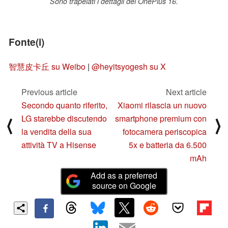
Sono trapelati i dettagli del OnePlus 16.
Fonte(i)
智慧皮卡丘 su Weibo
|
@heyitsyogesh su X
Previous article
Next article
Secondo quanto riferito,
Xiaomi rilascia un nuovo
LG starebbe discutendo
smartphone premium con
⟨
⟩
la vendita della sua
fotocamera periscopica
attività TV a Hisense
5x e batteria da 6.500
mAh
Add as a preferred
source on Google