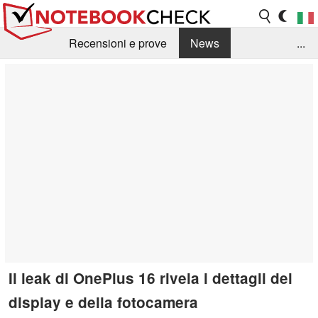
Recensioni e prove
News
...
Raccolta di recensioni
Info Techniche / Tips
Guida agli acquisti
Search
Contact
Il leak di OnePlus 16 rivela i dettagli del
display e della fotocamera