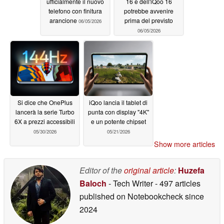
ufficialmente il nuovo
16 e dell'iQoo 16
telefono con finitura
potrebbe avvenire
arancione
prima del previsto
06/05/2026
06/05/2026
Si dice che OnePlus
iQoo lancia il tablet di
lancerà la serie Turbo
punta con display "4K"
6X a prezzi accessibili
e un potente chipset
05/30/2026
05/21/2026
Show more articles
Editor of the
original article
:
Huzefa
Baloch
- Tech Writer
- 497 articles
published on Notebookcheck
since
2024