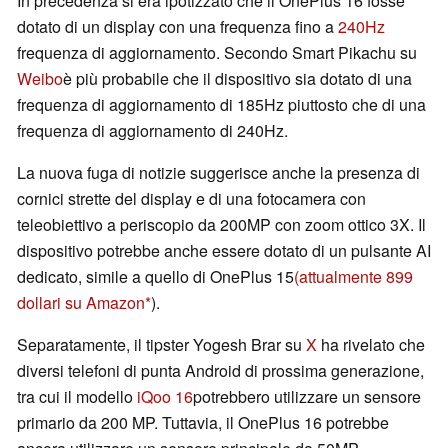
In precedenza si era ipotizzato che il OnePlus 16 fosse
dotato di un display con una frequenza fino a
240Hz
frequenza di aggiornamento. Secondo Smart Pikachu su
Weibo
è più probabile che il dispositivo sia dotato di una
frequenza di aggiornamento di 185Hz piuttosto che di una
frequenza di aggiornamento di 240Hz.
La nuova fuga di notizie suggerisce anche la presenza di
cornici strette del display e di una fotocamera con
teleobiettivo a periscopio da 200MP con zoom ottico 3X. Il
dispositivo potrebbe anche essere dotato di un pulsante AI
dedicato, simile a quello di OnePlus 15
(attualmente 899
dollari su Amazon
).
Separatamente, il tipster Yogesh Brar su
X
ha rivelato che
diversi telefoni di punta Android di prossima generazione,
tra cui il modello
iQoo 16
potrebbero utilizzare un sensore
primario da 200 MP. Tuttavia, il OnePlus 16 potrebbe