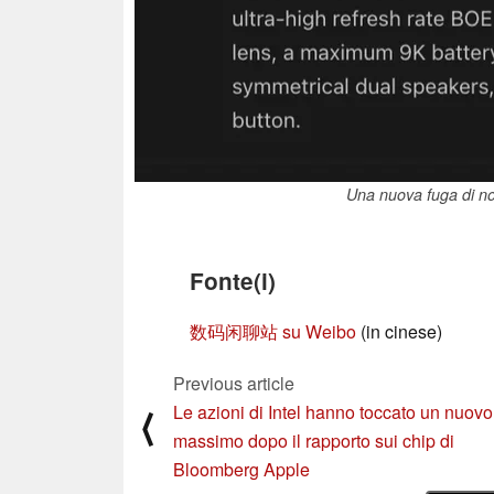
Una nuova fuga di not
Fonte(i)
数码闲聊站 su Weibo
(in cinese)
Previous article
Le azioni di Intel hanno toccato un nuovo
⟨
massimo dopo il rapporto sui chip di
Bloomberg Apple