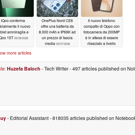
iQoo conferma
OnePlus Nord CE6
Il nuovo telefono
ficialmente il nuovo
offre una batteria da
compatto di Oppo con
ablet ammiraglia e
8.000 mAh e IP69K ad
fotocamera da 200MP
iQoo 15T
un prezzo di fascia
è in attesa di essere
05/08/2026
media
rilasciato a livello
05/07/2026
internazionale
05/07/2026
ow more articles
cle
:
Huzefa Baloch
- Tech Writer
- 497 articles published on N
Duy
- Editorial Assistant
- 818035 articles published on Notebo