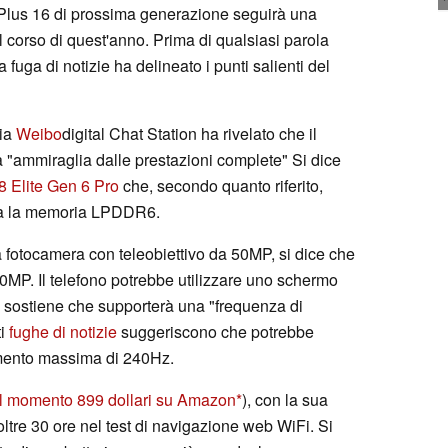
Plus 16 di prossima generazione seguirà una
el corso di quest'anno. Prima di qualsiasi parola
 fuga di notizie ha delineato i punti salienti del
dia
Weibo
digital Chat Station ha rivelato che il
"ammiraglia dalle prestazioni complete" Si dice
8 Elite Gen 6 Pro
che, secondo quanto riferito,
erà la memoria LPDDR6.
 fotocamera con teleobiettivo da 50MP, si dice che
0MP. Il telefono potrebbe utilizzare uno schermo
e sostiene che supporterà una "frequenza di
ti
fughe di notizie
suggeriscono che potrebbe
mento massima di 240Hz.
al momento 899 dollari su Amazon
), con la sua
oltre 30 ore nel test di navigazione web WiFi. Si