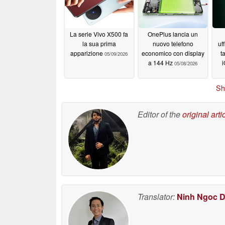
La serie Vivo X500 fa
OnePlus lancia un
la sua prima
nuovo telefono
uf
apparizione
economico con display
t
05/09/2026
a 144 Hz
05/08/2026
Sh
Editor of the
original arti
Translator:
Ninh Ngoc 