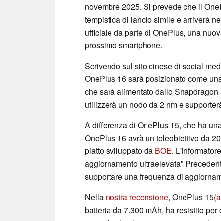
novembre 2025. Si prevede che il One
tempistica di lancio simile e arriverà n
ufficiale da parte di OnePlus, una nuova
prossimo smartphone.
Scrivendo sul sito cinese di social me
OnePlus 16 sarà posizionato come una 
che sarà alimentato dallo Snapdragon
utilizzerà un nodo da 2 nm e support
A differenza di OnePlus 15, che ha una
OnePlus 16 avrà un teleobiettivo da 20
piatto sviluppato da
BOE
. L'informator
aggiornamento ultraelevata" Preceden
supportare una frequenza di aggiorna
Nella
nostra recensione
, OnePlus 15
(
batteria da 7.300 mAh, ha resistito per 