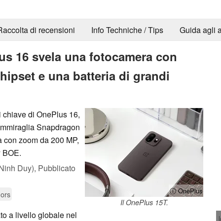
Raccolta di recensioni
Info Techniche / Tips
Guida agli a
lus 16 svela una fotocamera con
pset e una batteria di grandi
li chiave di OnePlus 16,
l'ammiraglia Snapdragon
ra con zoom da 200 MP,
ay BOE.
Ninh Duy),
Pubblicato
ⓘ OnePlus
ors
Il OnePlus 15T.
to a livello globale nel