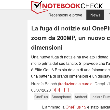
Recensioni e prove
News
La fuga di notizie sul OneP
zoom da 200MP, un nuovo chi
dimensioni
Una nuova fuga di notizie ha rivelato i dettag
molto prima del suo lancio. Si prevede che 
8 Elite Gen 6 Pro sia dotata di una fotocame
una batteria di grandi dimensioni e un displ
Huzefa Baloch (
traduzione a cura di
DeepL / 
05/07/2026
🇺🇸
🇩🇪
...
OnePlus
Smartphone
Android
Leaks / Rum
L'ammiraglia
OnePlus 15
è stato lancia