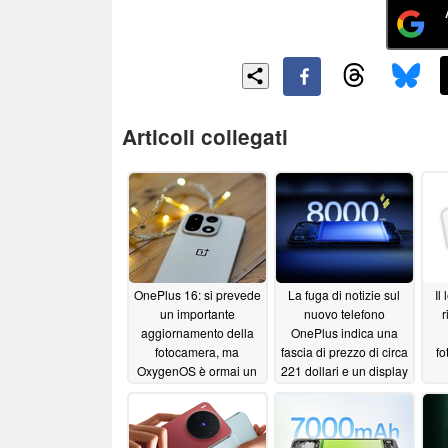
Articoli collegati
OnePlus 16: si prevede
La fuga di notizie sul
Il
un importante
nuovo telefono
r
aggiornamento della
OnePlus indica una
fotocamera, ma
fascia di prezzo di circa
f
OxygenOS è ormai un
221 dollari e un display
progetto fallito
OLED da 144Hz
07/05/2026
06/02/2026