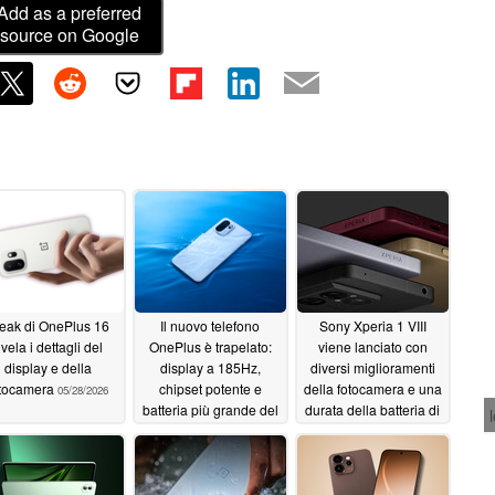
Add as a preferred
source on Google
 leak di OnePlus 16
Il nuovo telefono
Sony Xperia 1 VIII
ivela i dettagli del
OnePlus è trapelato:
viene lanciato con
display e della
display a 185Hz,
diversi miglioramenti
otocamera
chipset potente e
della fotocamera e una
05/28/2026
batteria più grande del
durata della batteria di
23% rispetto a
più giorni
05/13/2026
OnePlus 15
05/18/2026