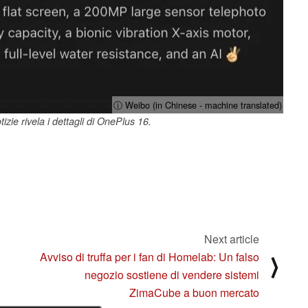
ⓘ Weibo (in Chinese - machine translated)
izie rivela i dettagli di OnePlus 16.
Next article
Avviso di truffa per i fan di Homelab: Un falso
⟩
negozio sostiene di vendere sistemi
ZimaCube a buon mercato