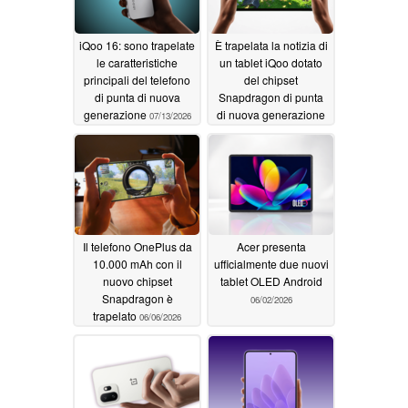
iQoo 16: sono trapelate
È trapelata la notizia di
le caratteristiche
un tablet iQoo dotato
principali del telefono
del chipset
di punta di nuova
Snapdragon di punta
generazione
di nuova generazione
07/13/2026
06/30/2026
Il telefono OnePlus da
Acer presenta
10.000 mAh con il
ufficialmente due nuovi
nuovo chipset
tablet OLED Android
Snapdragon è
06/02/2026
trapelato
06/06/2026