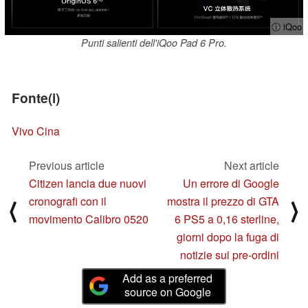
ⓘ iQoo
Punti salienti dell'iQoo Pad 6 Pro.
Fonte(i)
Vivo Cina
Previous article
Next article
Citizen lancia due nuovi
Un errore di Google
cronografi con il
mostra il prezzo di GTA
⟨
⟩
movimento Calibro 0520
6 PS5 a 0,16 sterline,
giorni dopo la fuga di
notizie sui pre-ordini
Add as a preferred
source on Google