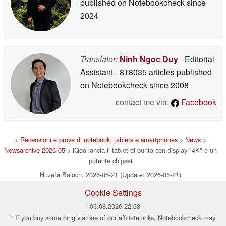
published on Notebookcheck
since
2024
Translator:
Ninh Ngoc Duy
- Editorial
Assistant
- 818035 articles published
on Notebookcheck
since 2008
contact me via:
Facebook
>
Recensioni e prove di notebook, tablets e smartphones
>
News
>
Newsarchive 2026 05
> iQoo lancia il tablet di punta con display "4K" e un
potente chipset
Huzefa Baloch, 2026-05-21 (Update: 2026-05-21)
Cookie Settings
| 06.08.2026 22:38
* If you buy something via one of our affiliate links, Notebookcheck may