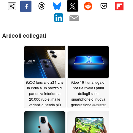
Articoli collegati
iQOO lancia lo Z11 Lite
iQoo 16T: una fuga di
in India a un prezzo di
notizie rivela i primi
partenza inferiore a
dettagli sullo
20.000 rupie, ma le
smartphone di nuova
varianti di fascia più
generazione
07/22/2026
alta necessitano di uno
sconto bancario per
rimanere in tale fascia
di prezzo
07/24/2026