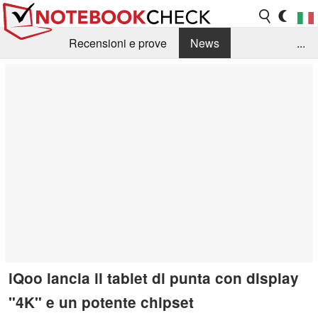
Recensioni e prove
News
...
Raccolta di recensioni
Info Techniche / Tips
Guida agli acquisti
Search
Contact
iQoo lancia il tablet di punta con display
"4K" e un potente chipset