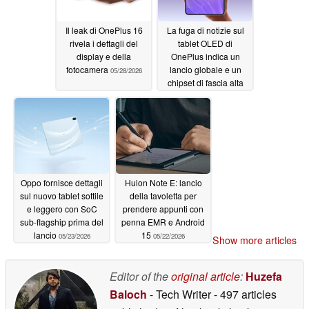
Il leak di OnePlus 16
La fuga di notizie sul
rivela i dettagli del
tablet OLED di
display e della
OnePlus indica un
fotocamera
lancio globale e un
05/28/2026
chipset di fascia alta
05/24/2026
Oppo fornisce dettagli
Huion Note E: lancio
sul nuovo tablet sottile
della tavoletta per
e leggero con SoC
prendere appunti con
sub-flagship prima del
penna EMR e Android
lancio
15
05/23/2026
05/22/2026
Show more articles
Editor of the
original article
:
Huzefa
Baloch
- Tech Writer
- 497 articles