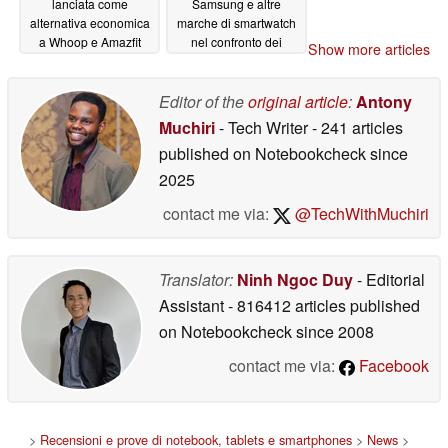
lanciata come
Samsung e altre
alternativa economica
marche di smartwatch
a Whoop e Amazfit
nel confronto dei
Show more articles
Helio Strap, con una
sensori
08/26/2025
durata della batteria di
40 giorni
Editor of the
original article
:
Antony
09/30/2025
Muchiri
- Tech Writer
- 241 articles
published on Notebookcheck
since
2025
contact me via:
@TechWithMuchiri
Translator:
Ninh Ngoc Duy
- Editorial
Assistant
- 816412 articles published
on Notebookcheck
since 2008
contact me via:
Facebook
>
Recensioni e prove di notebook, tablets e smartphones
>
News
>