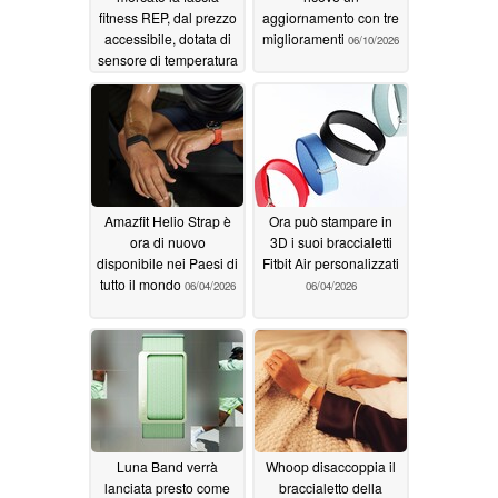
fitness REP, dal prezzo
aggiornamento con tre
accessibile, dotata di
miglioramenti
06/10/2026
sensore di temperatura
cutanea e di
un’autonomia di 10
giorni
07/08/2026
Amazfit Helio Strap è
Ora può stampare in
ora di nuovo
3D i suoi braccialetti
disponibile nei Paesi di
Fitbit Air personalizzati
tutto il mondo
06/04/2026
06/04/2026
Luna Band verrà
Whoop disaccoppia il
lanciata presto come
braccialetto della