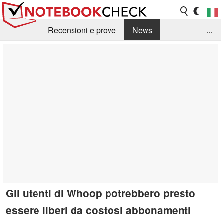
Recensioni e prove
News
...
Raccolta di recensioni
Info Techniche / Tips
Guida agli acquisti
Search
Contact
Gli utenti di Whoop potrebbero presto
essere liberi da costosi abbonamenti