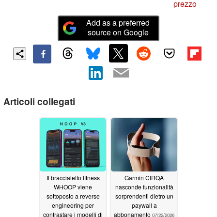
prezzo
Add as a preferred
source on Google
Articoli collegati
Il braccialetto fitness
Garmin CIRQA
WHOOP viene
nasconde funzionalità
sottoposto a reverse
sorprendenti dietro un
engineering per
paywall a
contrastare i modelli di
abbonamento
07/22/2026