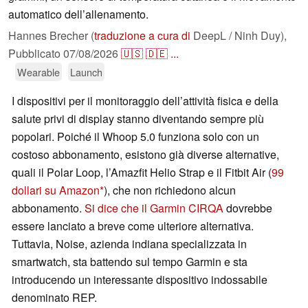
automatico dell’allenamento.
Hannes Brecher (
traduzione a cura di
DeepL / Ninh Duy),
Pubblicato
07/08/2026
🇺🇸
🇩🇪
...
Wearable
Launch
I dispositivi per il monitoraggio dell’attività fisica e della
salute privi di display stanno diventando sempre più
popolari. Poiché il Whoop 5.0 funziona solo con un
costoso abbonamento, esistono già diverse alternative,
quali il Polar Loop, l’Amazfit Helio Strap e il Fitbit Air (
99
dollari su Amazon
), che non richiedono alcun
abbonamento.
Si dice che il Garmin CIRQA
dovrebbe
essere lanciato a breve come ulteriore alternativa.
Tuttavia, Noise, azienda indiana specializzata in
smartwatch, sta battendo sul tempo Garmin e sta
introducendo un interessante dispositivo indossabile
denominato REP.