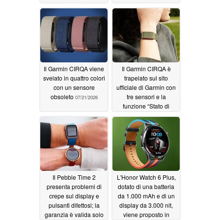
abbonamento
07/30/2026
Il Garmin CIRQA viene
Il Garmin CIRQA è
svelato in quattro colori
trapelato sul sito
con un sensore
ufficiale di Garmin con
obsoleto
tre sensori e la
07/21/2026
funzione “Stato di
salute”
07/16/2026
Il Pebble Time 2
L'Honor Watch 6 Plus,
presenta problemi di
dotato di una batteria
crepe sul display e
da 1.000 mAh e di un
pulsanti difettosi; la
display da 3.000 nit,
garanzia è valida solo
viene proposto in