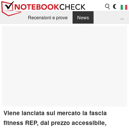
Recensioni e prove
News
...
Raccolta di recensioni
Info Techniche / Tips
Guida agli acquisti
Search
Contact
Viene lanciata sul mercato la fascia
fitness REP, dal prezzo accessibile,