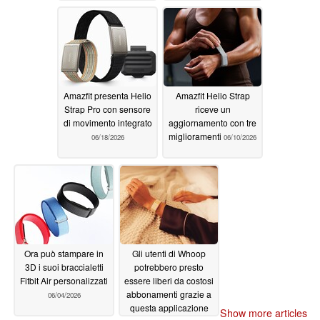
per 30 giorni
edizione speciale
07/13/2026
07/11/2026
Amazfit presenta Helio
Amazfit Helio Strap
Strap Pro con sensore
riceve un
di movimento integrato
aggiornamento con tre
miglioramenti
06/18/2026
06/10/2026
Ora può stampare in
Gli utenti di Whoop
3D i suoi braccialetti
potrebbero presto
Fitbit Air personalizzati
essere liberi da costosi
abbonamenti grazie a
06/04/2026
questa applicazione
Show more articles