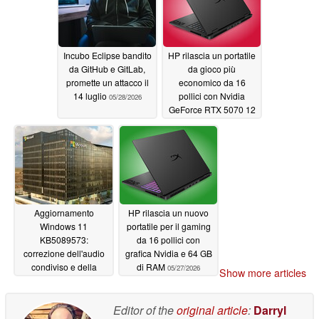
Incubo Eclipse bandito
HP rilascia un portatile
da GitHub e GitLab,
da gioco più
promette un attacco il
economico da 16
14 luglio
pollici con Nvidia
05/28/2026
GeForce RTX 5070 12
GB e display OLED da
165 Hz
05/27/2026
Aggiornamento
HP rilascia un nuovo
Windows 11
portatile per il gaming
KB5089573:
da 16 pollici con
correzione dell'audio
grafica Nvidia e 64 GB
condiviso e della
di RAM
05/27/2026
Show more articles
partizione
05/27/2026
Editor of the
original article
:
Darryl