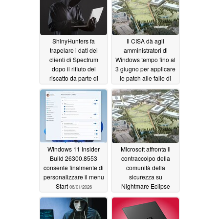
ShinyHunters fa
Il CISA dà agli
trapelare i dati dei
amministratori di
clienti di Spectrum
Windows tempo fino al
dopo il rifiuto del
3 giugno per applicare
riscatto da parte di
le patch alle falle di
Charter
Nightmare Eclipse
06/02/2026
Defender
06/01/2026
Windows 11 Insider
Microsoft affronta il
Build 26300.8553
contraccolpo della
consente finalmente di
comunità della
personalizzare il menu
sicurezza su
Start
Nightmare Eclipse
06/01/2026
05/30/2026