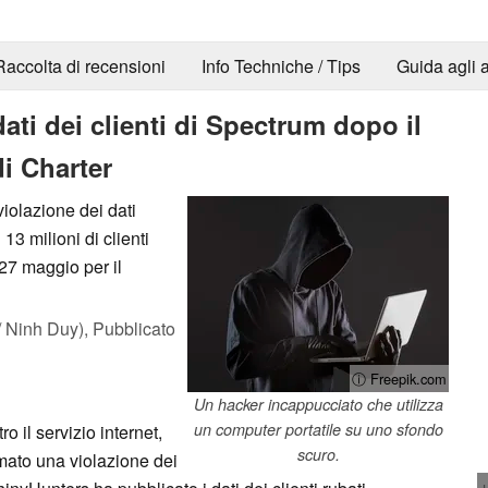
Raccolta di recensioni
Info Techniche / Tips
Guida agli a
ati dei clienti di Spectrum dopo il
di Charter
olazione dei dati
13 milioni di clienti
27 maggio per il
 Ninh Duy),
Pubblicato
ⓘ Freepik.com
Un hacker incappucciato che utilizza
un computer portatile su uno sfondo
 il servizio internet,
scuro.
mato una violazione dei