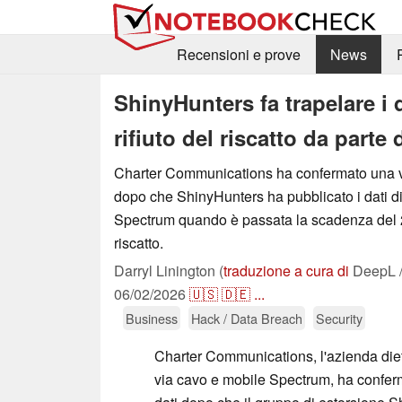
Recensioni e prove
News
ShinyHunters fa trapelare i d
rifiuto del riscatto da parte 
Charter Communications ha confermato una vi
dopo che ShinyHunters ha pubblicato i dati di 
Spectrum quando è passata la scadenza del 
riscatto.
Darryl Linington (
traduzione a cura di
DeepL /
06/02/2026
🇺🇸
🇩🇪
...
Business
Hack / Data Breach
Security
Charter Communications, l'azienda dietro
via cavo e mobile Spectrum, ha confer