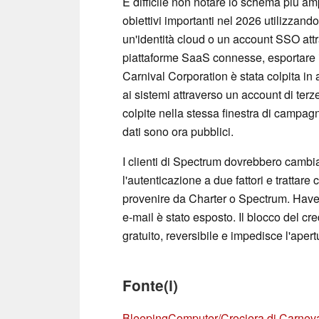
È difficile non notare lo schema più am
obiettivi importanti nel 2026 utilizzan
un'identità cloud o un account SSO attr
piattaforme SaaS connesse, esportare i 
Carnival Corporation è stata colpita in
ai sistemi attraverso un account di ter
colpite nella stessa finestra di campag
dati sono ora pubblici.
I clienti di Spectrum dovrebbero cambia
l'autenticazione a due fattori e trattare
provenire da Charter o Spectrum. Have
e-mail è stato esposto. Il blocco del c
gratuito, reversibile e impedisce l'aper
Fonte(i)
BleepingComputer/Crociera di Carnev