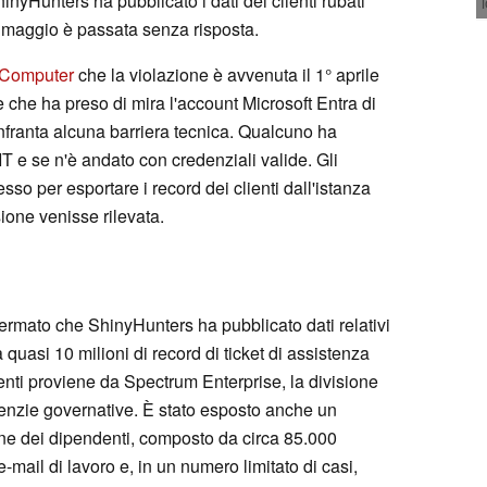
inyHunters ha pubblicato i dati dei clienti rubati
 maggio è passata senza risposta.
gComputer
che la violazione è avvenuta il 1° aprile
e che ha preso di mira l'account Microsoft Entra di
nfranta alcuna barriera tecnica. Qualcuno ha
T e se n'è andato con credenziali valide. Gli
so per esportare i record dei clienti dall'istanza
sione venisse rilevata.
rmato che ShinyHunters ha pubblicato dati relativi
 quasi 10 milioni di record di ticket di assistenza
lienti proviene da Spectrum Enterprise, la divisione
enzie governative. È stato esposto anche un
rne dei dipendenti, composto da circa 85.000
e-mail di lavoro e, in un numero limitato di casi,