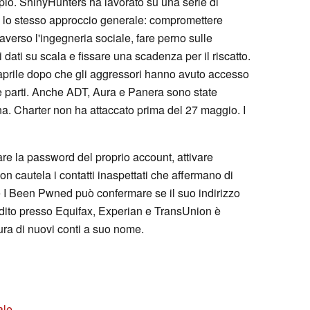
pio. ShinyHunters ha lavorato su una serie di
do lo stesso approccio generale: compromettere
averso l'ingegneria sociale, fare perno sulle
dati su scala e fissare una scadenza per il riscatto.
 aprile dopo che gli aggressori hanno avuto accesso
ze parti. Anche ADT, Aura e Panera sono state
na. Charter non ha attaccato prima del 27 maggio. I
re la password del proprio account, attivare
 con cautela i contatti inaspettati che affermano di
 I Been Pwned può confermare se il suo indirizzo
redito presso Equifax, Experian e TransUnion è
tura di nuovi conti a suo nome.
ale