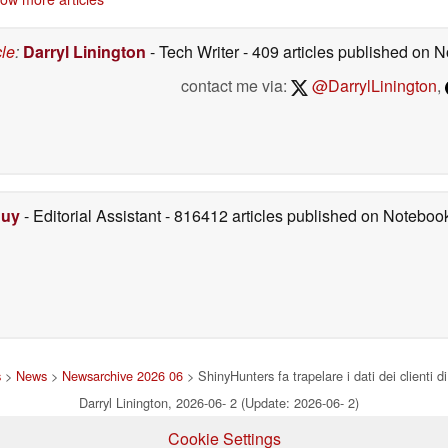
cle
:
Darryl Linington
- Tech Writer
- 409 articles published on
contact me via:
@DarrylLinington
,
Duy
- Editorial Assistant
- 816412 articles published on Notebo
s
>
News
>
Newsarchive 2026 06
> ShinyHunters fa trapelare i dati dei clienti di
Darryl Linington, 2026-06- 2 (Update: 2026-06- 2)
Cookie Settings