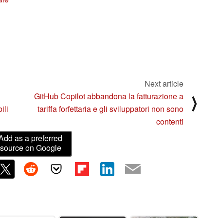
Next article
GitHub Copilot abbandona la fatturazione a
⟩
ili
tariffa forfettaria e gli sviluppatori non sono
contenti
Add as a preferred
source on Google