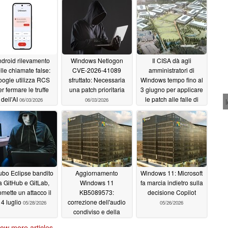
droid rilevamento
Windows Netlogon
Il CISA dà agli
lle chiamate false:
CVE-2026-41089
amministratori di
ogle utilizza RCS
sfruttato: Necessaria
Windows tempo fino al
er fermare le truffe
una patch prioritaria
3 giugno per applicare
dell'AI
le patch alle falle di
06/03/2026
06/03/2026
Nightmare Eclipse
Defender
06/01/2026
ubo Eclipse bandito
Aggiornamento
Windows 11: Microsoft
a GitHub e GitLab,
Windows 11
fa marcia indietro sulla
omette un attacco il
KB5089573:
decisione Copilot
14 luglio
correzione dell'audio
05/28/2026
05/26/2026
condiviso e della
partizione
05/27/2026
ow more articles