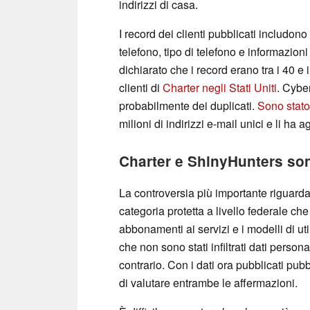
indirizzi di casa.
I record dei clienti pubblicati includono n
telefono, tipo di telefono e informazion
dichiarato che i record erano tra i 40 e i
clienti di
Charter negli Stati Uniti
. Cybe
probabilmente dei duplicati.
Sono stato
milioni di indirizzi e-mail unici e li ha 
Charter e ShinyHunters so
La controversia più importante riguard
categoria protetta a livello federale che
abbonamenti ai servizi e i modelli di u
che non sono stati infiltrati dati person
contrario. Con i dati ora pubblicati pub
di valutare entrambe le affermazioni.