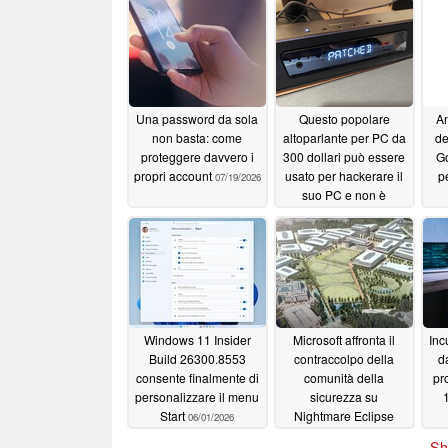
Una password da sola
Questo popolare
An
non basta: come
altoparlante per PC da
de
proteggere davvero i
300 dollari può essere
Go
propri account
usato per hackerare il
p
07/19/2026
suo PC e non è
prevista alcuna patch
06/03/2026
Windows 11 Insider
Microsoft affronta il
Inc
Build 26300.8553
contraccolpo della
d
consente finalmente di
comunità della
pr
personalizzare il menu
sicurezza su
Start
Nightmare Eclipse
06/01/2026
05/30/2026
Sh