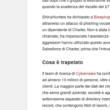
dati dopo che il gruppo di estorsione Sh
quando la scadenza del riscatto del 27
ShinyHunters ha dichiarato a
Bleepin
attraverso un attacco di phishing vocal
un dipendente di Charter. Non è stata i
chiamato, ha impersonato l'assistenza I
aggressori hanno utilizzato questo acces
Salesforce di Charter, prima che l'intru
Cosa è trapelato
Il team di ricerca di
Cybernews
ha confe
ad almeno 13 milioni di persone, oltre a
clienti. La maggior parte dei dati dei c
che serve grandi aziende, società e ag
sottoinsieme separato di directory inte
record, che contengono titoli di lavoro, 