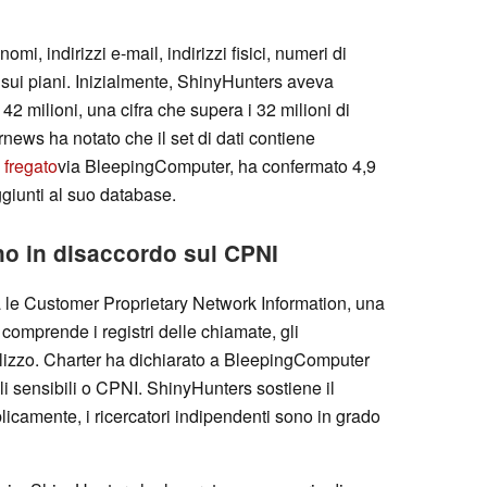
omi, indirizzi e-mail, indirizzi fisici, numeri di
i sui piani. Inizialmente, ShinyHunters aveva
 42 milioni, una cifra che supera i 32 milioni di
rnews ha notato che il set di dati contiene
 fregato
via BleepingComputer, ha confermato 4,9
aggiunti al suo database.
no in disaccordo sul CPNI
a le Customer Proprietary Network Information, una
 comprende i registri delle chiamate, gli
tilizzo. Charter ha dichiarato a BleepingComputer
ali sensibili o CPNI. ShinyHunters sostiene il
blicamente, i ricercatori indipendenti sono in grado