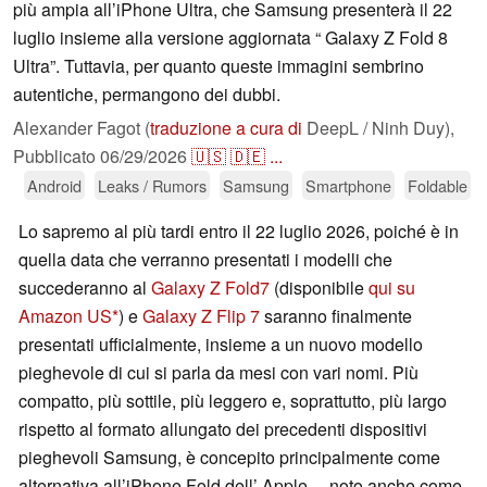
più ampia all’iPhone Ultra, che Samsung presenterà il 22
luglio insieme alla versione aggiornata “ Galaxy Z Fold 8
Ultra”. Tuttavia, per quanto queste immagini sembrino
autentiche, permangono dei dubbi.
Alexander Fagot (
traduzione a cura di
DeepL / Ninh Duy),
Pubblicato
06/29/2026
🇺🇸
🇩🇪
...
Android
Leaks / Rumors
Samsung
Smartphone
Foldable
Lo sapremo al più tardi entro il 22 luglio 2026, poiché è in
quella data che verranno presentati i modelli che
succederanno al
Galaxy Z Fold7
(disponibile
qui su
Amazon US
) e
Galaxy Z Flip 7
saranno finalmente
presentati ufficialmente, insieme a un nuovo modello
pieghevole di cui si parla da mesi con vari nomi. Più
compatto, più sottile, più leggero e, soprattutto, più largo
rispetto al formato allungato dei precedenti dispositivi
pieghevoli Samsung, è concepito principalmente come
alternativa all’iPhone Fold dell’ Apple— noto anche come