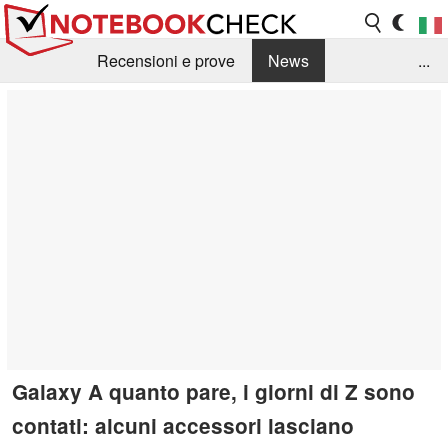
Recensioni e prove
News
...
Raccolta di recensioni
Info Techniche / Tips
Guida agli acquisti
Search
Contact
Galaxy A quanto pare, i giorni di Z sono
contati: alcuni accessori lasciano