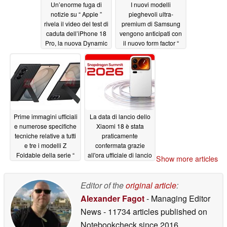
Un’enorme fuga di
I nuovi modelli
notizie su “ Apple ”
pieghevoli ultra-
rivela il video del test di
premium di Samsung
caduta dell’iPhone 18
vengono anticipati con
Pro, la nuova Dynamic
il nuovo form factor “
Island e altro ancora
Galaxy ” dello Z Fold
06/30/2026
06/30/2026
Prime immagini ufficiali
La data di lancio dello
e numerose specifiche
Xiaomi 18 è stata
tecniche relative a tutti
praticamente
e tre i modelli Z
confermata grazie
Foldable della serie “
all'ora ufficiale di lancio
Show more articles
Galaxy ” di Samsung,
dello Snapdragon 8
in vista del lancio
Elite Gen 6
06/30/2026
Editor of the
original article
:
06/30/2026
Alexander Fagot
- Managing Editor
News
- 11734 articles published on
Notebookcheck
since 2016