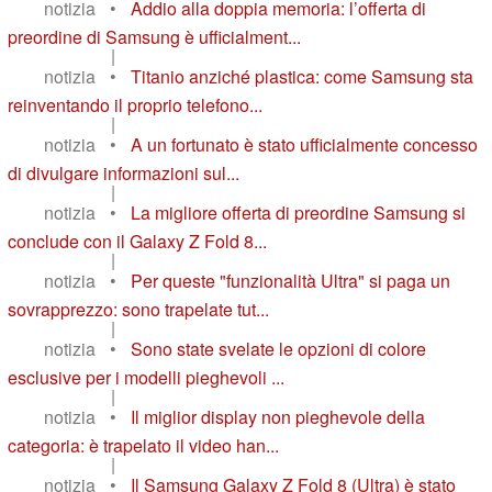
notizia
•
Addio alla doppia memoria: l’offerta di
preordine di Samsung è ufficialment...
|
notizia
•
Titanio anziché plastica: come Samsung sta
reinventando il proprio telefono...
|
notizia
•
A un fortunato è stato ufficialmente concesso
di divulgare informazioni sul...
|
notizia
•
La migliore offerta di preordine Samsung si
conclude con il Galaxy Z Fold 8...
|
notizia
•
Per queste "funzionalità Ultra" si paga un
sovrapprezzo: sono trapelate tut...
|
notizia
•
Sono state svelate le opzioni di colore
esclusive per i modelli pieghevoli ...
|
notizia
•
Il miglior display non pieghevole della
categoria: è trapelato il video han...
|
notizia
•
Il Samsung Galaxy Z Fold 8 (Ultra) è stato