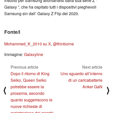
insolito per Samsung allontanarsi dalla sua serie Z “
Galaxy ”, che ha ospitato tutti i dispositivi pieghevoli
Samsung sin dall’ Galaxy Z Flip del 2020.
Fonte/i
Mohammed_K_2010 su X
,
@thinborne
Immagine:
Galaxyline
Previous article
Next article
Dopo il ritorno di King
Uno sguardo all’interno
Seiko, Queen Seiko
di un caricabatterie
potrebbe essere la
Anker GaN
⟨
⟩
prossima, secondo
quanto suggeriscono le
nuove richieste di
registrazione dei marchi