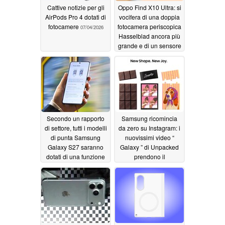
Cattive notizie per gli
Oppo Find X10 Ultra: si
AirPods Pro 4 dotati di
vocifera di una doppia
fotocamere
fotocamera periscopica
07/04/2026
Hasselblad ancora più
grande e di un sensore
quadrato
07/02/2026
Secondo un rapporto
Samsung ricomincia
di settore, tutti i modelli
da zero su Instagram: i
di punta Samsung
nuovissimi video “
Galaxy S27 saranno
Galaxy ” di Unpacked
dotati di una funzione
prendono il
esclusiva presente sull’
sopravvento
07/01/2026
Galaxy S26 Ultra
07/02/2026