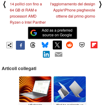
⟨
⟩
14 pollici con fino a
l'aggiornamento del design
64 GB di RAM e
Apple'iPhone pieghevole
processori AMD
ottiene dal primo giorno
Ryzen o Intel Panther
Add as a preferred
source on Google
Articoli collegati
HP rilascia
"Dell ha realizzato un