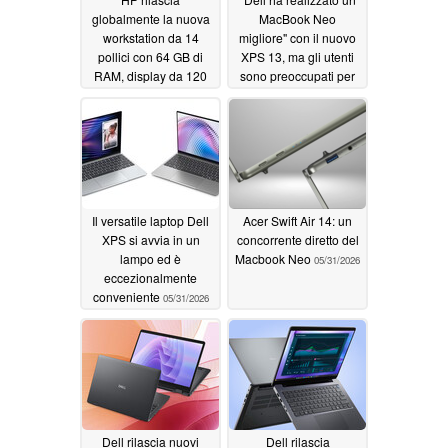
globalmente la nuova
MacBook Neo
workstation da 14
migliore" con il nuovo
pollici con 64 GB di
XPS 13, ma gli utenti
RAM, display da 120
sono preoccupati per
Hz e grafica Nvidia
Windows 11 su 8 GB di
RAM
06/02/2026
06/01/2026
Il versatile laptop Dell
Acer Swift Air 14: un
XPS si avvia in un
concorrente diretto del
lampo ed è
Macbook Neo
05/31/2026
eccezionalmente
conveniente
05/31/2026
Dell rilascia nuovi
Dell rilascia