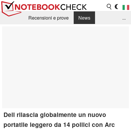
Recensioni e prove
News
...
Raccolta di recensioni
Info Techniche / Tips
Guida agli acquisti
Search
Contact
Dell rilascia globalmente un nuovo
portatile leggero da 14 pollici con Arc