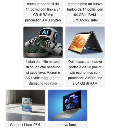
computer portatili da
globalmente un nuovo
14 pollici con fino a 64
laptop da 14 pollici con
GB di RAM e
64 GB di RAM
processori AMD Ryzen
LPCAMM2, Intel
o Intel Panther
Panther Lake e Ubuntu
Linux
05/29/2026
05/29/2026
Il club da mille miliardi
Dell rilascia un nuovo
di dollari che nessuno
portatile da 13 pollici
si aspettava: Micron e
più economico con
SK Hynix raggiungono
processori AMD e fino
Samsung
a 64 GB di RAM
05/29/2026
05/29/2026
Gnoppix Linux 26.6,
Lenovo lancia