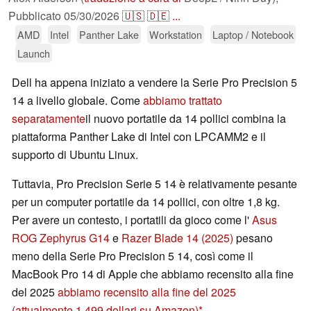
Pubblicato
05/30/2026
🇺🇸
🇩🇪
...
AMD
Intel
Panther Lake
Workstation
Laptop / Notebook
Launch
Dell ha appena iniziato a vendere la Serie Pro Precision 5
14 a livello globale. Come
abbiamo trattato
separatamente
il nuovo portatile da 14 pollici combina la
piattaforma Panther Lake di Intel con LPCAMM2 e il
supporto di Ubuntu Linux.
Tuttavia, Pro Precision Serie 5 14 è relativamente pesante
per un computer portatile da 14 pollici, con oltre 1,8 kg.
Per avere un contesto, i portatili da gioco come l'
Asus
ROG Zephyrus G14
e
Razer Blade 14 (2025)
pesano
meno della Serie Pro Precision 5 14, così come il
MacBook Pro 14 di Apple che abbiamo recensito alla fine
del 2025
abbiamo recensito alla fine del 2025
(attualmente 1.499 dollari su Amazon)
.