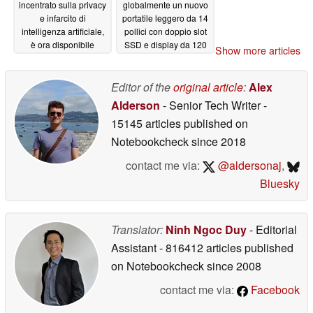
incentrato sulla privacy
globalmente un nuovo
e infarcito di
portatile leggero da 14
intelligenza artificiale,
pollici con doppio slot
è ora disponibile
SSD e display da 120
Show more articles
Hz
05/29/2026
05/29/2026
Editor of the
original article
:
Alex
Alderson
- Senior Tech Writer
-
15145 articles published on
Notebookcheck
since 2018
contact me via:
@aldersonaj
,
Bluesky
Translator:
Ninh Ngoc Duy
- Editorial
Assistant
- 816412 articles published
on Notebookcheck
since 2008
contact me via:
Facebook