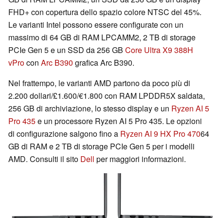
FHD+ con copertura dello spazio colore NTSC del 45%.
Le varianti Intel possono essere configurate con un
massimo di 64 GB di RAM LPCAMM2, 2 TB di storage
PCIe Gen 5 e un SSD da 256 GB
Core Ultra X9 388H
vPro
con
Arc B390
grafica Arc B390.
Nel frattempo, le varianti AMD partono da poco più di
2.200 dollari/£1.600/€1.800 con RAM LPDDR5X saldata,
256 GB di archiviazione, lo stesso display e un
Ryzen AI 5
Pro 435
e un processore Ryzen AI 5 Pro 435. Le opzioni
di configurazione salgono fino a
Ryzen AI 9 HX Pro 470
64
GB di RAM e 2 TB di storage PCIe Gen 5 per i modelli
AMD. Consulti il sito
Dell
per maggiori informazioni.