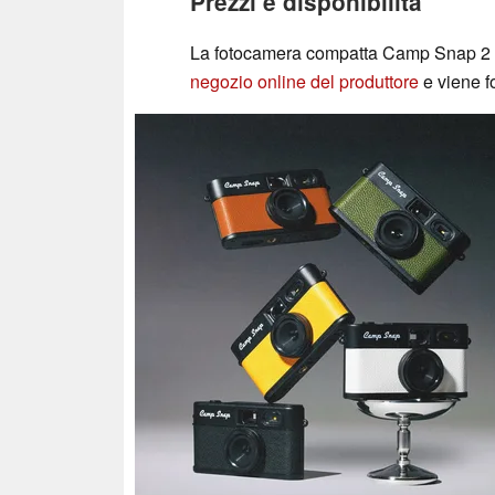
Prezzi e disponibilità
La fotocamera compatta Camp Snap 2 è 
negozio online del produttore
e viene f