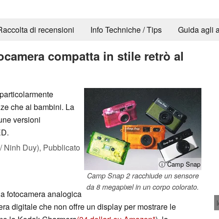
Raccolta di recensioni
Info Techniche / Tips
Guida agli a
camera compatta in stile retrò al
particolarmente
nze che ai bambini. La
une versioni
ED.
 Ninh Duy),
Pubblicato
ⓘ Camp Snap
Camp Snap 2 racchiude un sensore
da 8 megapixel in un corpo colorato.
a fotocamera analogica
era digitale che non offre un display per mostrare le