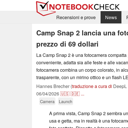
Recensioni e prove
News
Camp Snap 2 lancia una foto
prezzo di 69 dollari
La Camp Snap 2 è una fotocamera compatta 
conveniente, adatta sia alle feste e alle vaca
fotocamera combina un corpo colorato, in alc
trasparente, con un mirino ottico e un flash L
Hannes Brecher (
traduzione a cura di
DeepL /
06/04/2026
🇺🇸
🇩🇪
...
Camera
Launch
A prima vista, Camp Snap 2 sembra un
usa e getta, ma in realtà è una fotocam