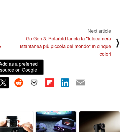
Next article
Go Gen 3: Polaroid lancia la "fotocamera
⟩
e
istantanea più piccola del mondo" in cinque
colori
Add as a preferred
source on Google