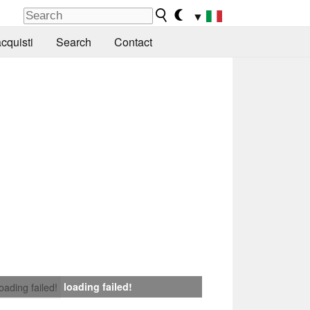
▼
cquisti
Search
Contact
loading failed!
loading failed!