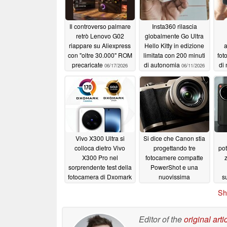
Il controverso palmare
Insta360 rilascia
retrò Lenovo G02
globalmente Go Ultra
riappare su Aliexpress
Hello Kitty in edizione
a
con "oltre 30.000" ROM
limitata con 200 minuti
fot
precaricate
di autonomia
di
06/17/2026
06/11/2026
Vivo X300 Ultra si
Si dice che Canon stia
colloca dietro Vivo
progettando tre
pot
X300 Pro nel
fotocamere compatte
sorprendente test della
PowerShot e una
fotocamera di Dxomark
nuovissima
s
applicazione
06/03/2026
06/02/2026
Sh
Editor of the
original arti