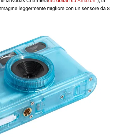
come la Kodak Charmera
(34 dollari su Amazon
), la
mmagine leggermente migliore con un sensore da 8