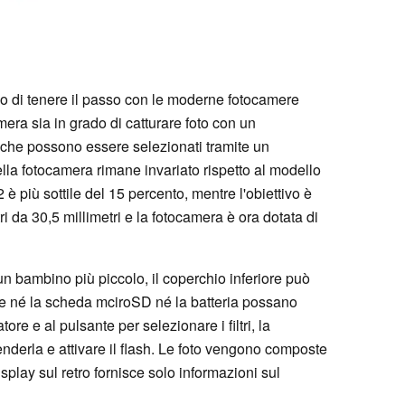
 di tenere il passo con le moderne fotocamere
mera sia in grado di catturare foto con un
tri che possono essere selezionati tramite un
ella fotocamera rimane invariato rispetto al modello
 più sottile del 15 percento, mentre l'obiettivo è
tri da 30,5 millimetri e la fotocamera è ora dotata di
n bambino più piccolo, il coperchio inferiore può
he né la scheda mciroSD né la batteria possano
tore e al pulsante per selezionare i filtri, la
nderla e attivare il flash. Le foto vengono composte
display sul retro fornisce solo informazioni sul