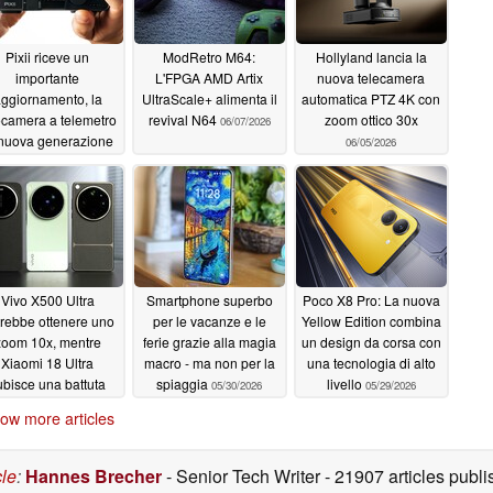
Pixii riceve un
ModRetro M64:
Hollyland lancia la
importante
L'FPGA AMD Artix
nuova telecamera
ggiornamento, la
UltraScale+ alimenta il
automatica PTZ 4K con
ocamera a telemetro
revival N64
zoom ottico 30x
06/07/2026
 nuova generazione
06/05/2026
arriverà nel 2027
06/08/2026
Vivo X500 Ultra
Smartphone superbo
Poco X8 Pro: La nuova
rebbe ottenere uno
per le vacanze e le
Yellow Edition combina
zoom 10x, mentre
ferie grazie alla magia
un design da corsa con
Xiaomi 18 Ultra
macro - ma non per la
una tecnologia di alto
ubisce una battuta
spiaggia
livello
05/30/2026
05/29/2026
d'arresto
06/02/2026
ow more articles
cle
:
Hannes Brecher
- Senior Tech Writer
- 21907 articles pub