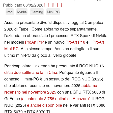
Pubblicato
06/02/2026
🇺🇸
🇩🇪
...
Intel
Nvidia
Gaming
Mini PC
Asus ha presentato diversi dispositivi oggi al Computex
2026 di Taipei. Come abbiamo detto separatamente,
l'azienda ha abbracciato i processori RTX Spark di Nvidia
nei modelli
ProArt P14
e un nuovo
ProArt P16
e il
ProArt
Mini PC
. Allo stesso tempo, Asus ha dettagliato il suo
ultimo mini-PC da gioco a livello globale.
Per ricapitolare, l'azienda ha presentato il ROG NUC 16
circa due settimane fa in Cina
. Per quanto riguarda il
contesto, il mini-PC è un sostituto del ROG NUC (2025)
che abbiamo recensito nel novembre 2025
abbiamo
recensito nel novembre 2025
con una GPU RTX 5080 di
GeForce
(attualmente 3.758 dollari su Amazon)
. Il ROG
NUC (2025)
è anche disponibile
nelle varianti RTX 5060,
RTX 5070 e RTX 5070 Ti.