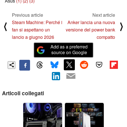
Asus
(1)
(2)
(3)
Previous article
Next article
Steam Machine: Perché i
Anker lancia una nuova
⟨
⟩
fan si aspettano un
versione del power bank
lancio a giugno 2026
compatto
Add as a preferred
source on Google
Articoli collegati