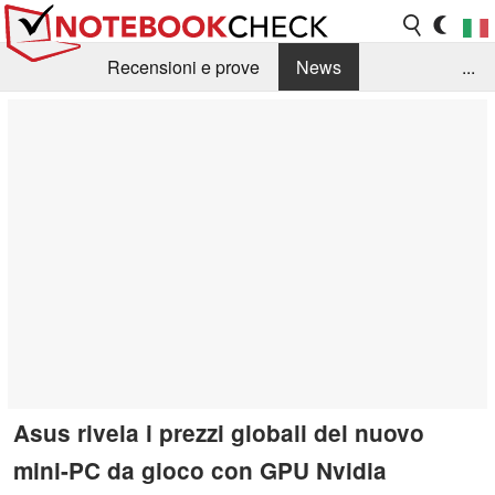
Recensioni e prove
News
...
Raccolta di recensioni
Info Techniche / Tips
Guida agli acquisti
Search
Contact
Asus rivela i prezzi globali del nuovo
mini-PC da gioco con GPU Nvidia