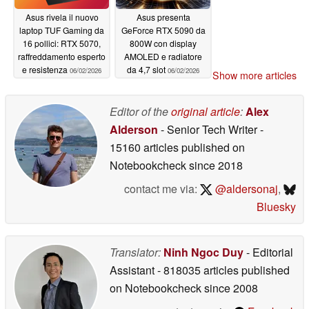
Asus rivela il nuovo
Asus presenta
laptop TUF Gaming da
GeForce RTX 5090 da
16 pollici: RTX 5070,
800W con display
raffreddamento esperto
AMOLED e radiatore
e resistenza
da 4,7 slot
06/02/2026
06/02/2026
Show more articles
Editor of the
original article
:
Alex
Alderson
- Senior Tech Writer
-
15160 articles published on
Notebookcheck
since 2018
contact me via:
@aldersonaj
,
Bluesky
Translator:
Ninh Ngoc Duy
- Editorial
Assistant
- 818035 articles published
on Notebookcheck
since 2008