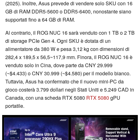
(2025). Inoltre, Asus prevede di vendere solo SKU con 16
GB di RAM DDR5-5600 o DDR5-6400, nonostante siano
supportati fino a 64 GB di RAM.
Al contrario, il ROG NUC 16 sarà venduto con 1 TB o 2 TB
di storage PCIe Gen 4. Ogni SKU è dotata di un
alimentatore da 380 W e pesa 3,12 kg con dimensioni di
282,4 x 189,5 x 56,5~117,9 mm. Finora, il ROG NUC 16 è
venduto solo in Cina, dove parte da CNY 29.999
(~$4.433) o CNY 30.999 (~$4.580) per il modello bianco.
Tuttavia, Asus ha confermato che il nuovo mini-PC da
gioco costerà 3.799 dollari negli Stati Uniti e 5.249 CAD in
Canada, con una scheda RTX 5080
RTX 5080
gPU
portatile.