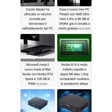
Cooler Master ha
Esce il nuovo mini-PC
utilizzato un vecchio
Peladn con AMD Strix
concetto per
Halo e fino a 96 GB di
reinventare il
VRAM; già in vendita a
raffreddamento del PC
livello globale
06/03/2026
06/04/2026
Microsoft rivela il
Nvidia N1X è molto
nuovo rivale di Mac
indietro rispetto a
Studio con Nvidia RTX
Apple M5 Max: i chip
Spark e 128 GB di
comparabili mostrano
RAM
le prestazioni attese
06/03/2026
06/03/2026