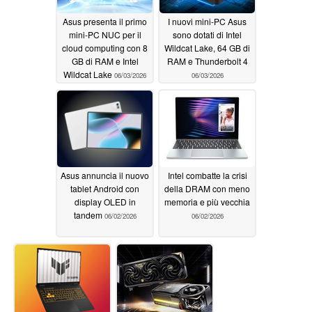
Asus presenta il primo
I nuovi mini-PC Asus
mini-PC NUC per il
sono dotati di Intel
cloud computing con 8
Wildcat Lake, 64 GB di
GB di RAM e Intel
RAM e Thunderbolt 4
Wildcat Lake
06/03/2026
06/03/2026
Asus annuncia il nuovo
Intel combatte la crisi
tablet Android con
della DRAM con meno
display OLED in
memoria e più vecchia
tandem
06/02/2026
06/02/2026