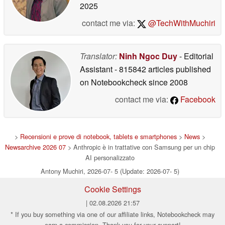
2025
contact me via:
@TechWithMuchiri
Translator:
Ninh Ngoc Duy
- Editorial
Assistant
- 815842 articles published
on Notebookcheck
since 2008
contact me via:
Facebook
>
Recensioni e prove di notebook, tablets e smartphones
>
News
>
Newsarchive 2026 07
> Anthropic è in trattative con Samsung per un chip
AI personalizzato
Antony Muchiri, 2026-07- 5 (Update: 2026-07- 5)
Cookie Settings
| 02.08.2026 21:57
* If you buy something via one of our affiliate links, Notebookcheck may
earn a commission. Thank you for your support!