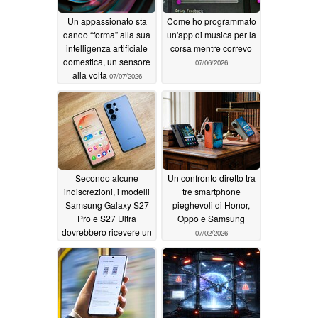
Un appassionato sta
Come ho programmato
dando “forma” alla sua
un'app di musica per la
intelligenza artificiale
corsa mentre correvo
domestica, un sensore
07/06/2026
alla volta
07/07/2026
Secondo alcune
Un confronto diretto tra
indiscrezioni, i modelli
tre smartphone
Samsung Galaxy S27
pieghevoli di Honor,
Pro e S27 Ultra
Oppo e Samsung
dovrebbero ricevere un
07/02/2026
aggiornamento della
fotocamera atteso
ormai da quattro anni
07/03/2026