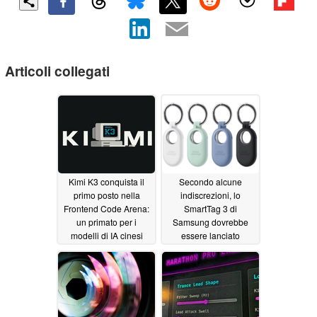
Articoli collegati
Kimi K3 conquista il
Secondo alcune
primo posto nella
indiscrezioni, lo
Frontend Code Arena:
SmartTag 3 di
un primato per i
Samsung dovrebbe
modelli di IA cinesi
essere lanciato
insieme all’S26 FE
07/20/2026
07/11/2026