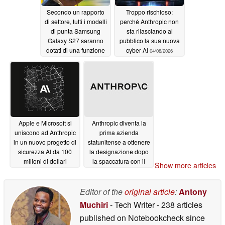
Secondo un rapporto
Troppo rischioso:
di settore, tutti i modelli
perché Anthropic non
di punta Samsung
sta rilasciando al
Galaxy S27 saranno
pubblico la sua nuova
dotati di una funzione
cyber AI
04/08/2026
esclusiva presente sull’
Galaxy S26 Ultra
07/02/2026
Apple e Microsoft si
Anthropic diventa la
uniscono ad Anthropic
prima azienda
in un nuovo progetto di
statunitense a ottenere
sicurezza AI da 100
la designazione dopo
milioni di dollari
la spaccatura con il
Show more articles
Pentagono
04/08/2026
03/06/2026
Editor of the
original article
:
Antony
Muchiri
- Tech Writer
- 238 articles
published on Notebookcheck
since