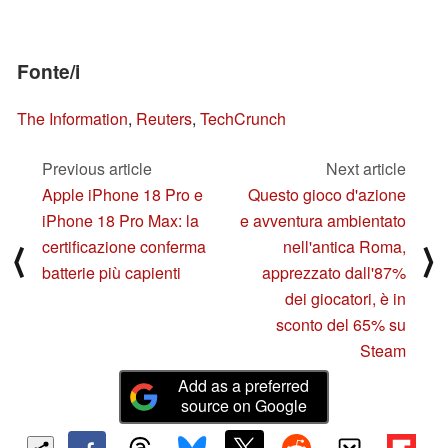
Fonte/i
The Information
,
Reuters
,
TechCrunch
Previous article
Next article
Apple iPhone 18 Pro e
Questo gioco d'azione
iPhone 18 Pro Max: la
e avventura ambientato
certificazione conferma
nell'antica Roma,
⟨
⟩
batterie più capienti
apprezzato dall'87%
dei giocatori, è in
sconto del 65% su
Steam
Add as a preferred
source on Google