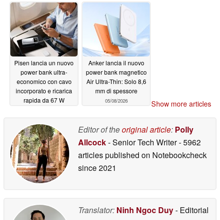
viene lanciato con un
05/10/2026
regalo
05/08/2026
Pisen lancia un nuovo
Anker lancia il nuovo
power bank ultra-
power bank magnetico
economico con cavo
Air Ultra-Thin: Solo 8,6
incorporato e ricarica
mm di spessore
rapida da 67 W
05/08/2026
Show more articles
05/08/2026
Editor of the
original article
:
Polly
Allcock
- Senior Tech Writer
- 5962
articles published on Notebookcheck
since 2021
Translator:
Ninh Ngoc Duy
- Editorial