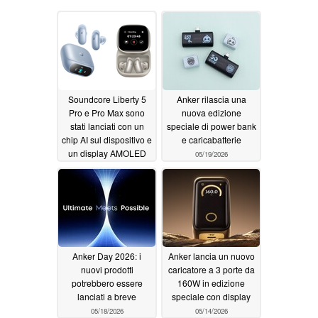
Soundcore Liberty 5
Anker rilascia una
Pro e Pro Max sono
nuova edizione
stati lanciati con un
speciale di power bank
chip AI sul dispositivo e
e caricabatterie
un display AMOLED
05/19/2026
05/21/2026
Anker Day 2026: i
Anker lancia un nuovo
nuovi prodotti
caricatore a 3 porte da
potrebbero essere
160W in edizione
lanciati a breve
speciale con display
05/18/2026
05/14/2026