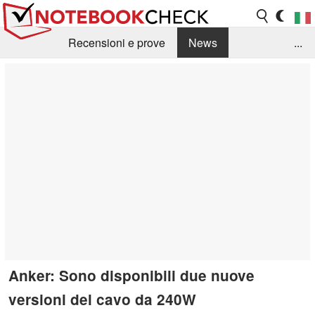
Recensioni e prove
News
...
Raccolta di recensioni
Info Techniche / Tips
Guida agli acquisti
Search
Contact
Anker: Sono disponibili due nuove
versioni del cavo da 240W