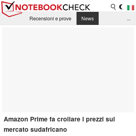
Recensioni e prove
News
...
Raccolta di recensioni
Info Techniche / Tips
Guida agli acquisti
Search
Contact
Amazon Prime fa crollare i prezzi sul
mercato sudafricano