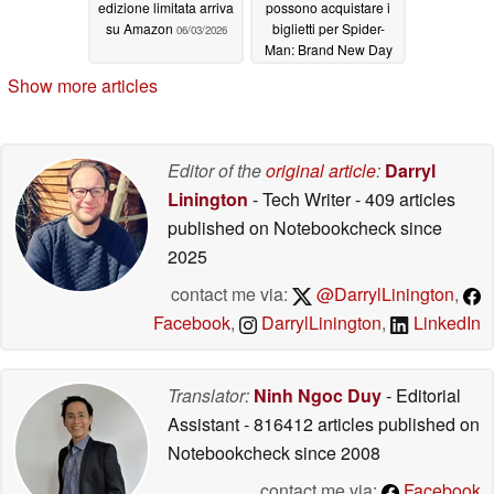
edizione limitata arriva
possono acquistare i
su Amazon
biglietti per Spider-
06/03/2026
Man: Brand New Day
con due giorni di
Show more articles
anticipo
06/02/2026
Editor of the
original article
:
Darryl
Linington
- Tech Writer
- 409 articles
published on Notebookcheck
since
2025
contact me via:
@DarrylLinington
,
Facebook
,
DarrylLinington
,
LinkedIn
Translator:
Ninh Ngoc Duy
- Editorial
Assistant
- 816412 articles published on
Notebookcheck
since 2008
contact me via:
Facebook