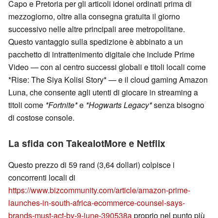
Capo e Pretoria per gli articoli idonei ordinati prima di
mezzogiorno, oltre alla consegna gratuita il giorno
successivo nelle altre principali aree metropolitane.
Questo vantaggio sulla spedizione è abbinato a un
pacchetto di intrattenimento digitale che include Prime
Video — con al centro successi globali e titoli locali come
*Rise: The Siya Kolisi Story* — e il cloud gaming Amazon
Luna, che consente agli utenti di giocare in streaming a
titoli come
*Fortnite*
e
*Hogwarts Legacy*
senza bisogno
di costose console.
La sfida con TakealotMore e Netflix
Questo prezzo di 59 rand (3,64 dollari) colpisce i
concorrenti locali di
https://www.bizcommunity.com/article/amazon-prime-
launches-in-south-africa-ecommerce-counsel-says-
brands-must-act-by-9-june-390538a
proprio nel punto più