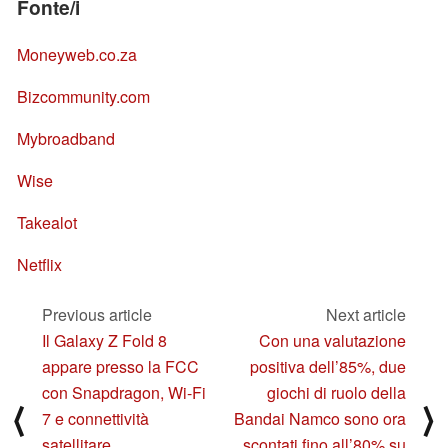
Fonte/i
Moneyweb.co.za
Bizcommunity.com
Mybroadband
Wise
Takealot
Netflix
Previous article
Next article
Il Galaxy Z Fold 8
Con una valutazione
appare presso la FCC
positiva dell’85%, due
con Snapdragon, Wi-Fi
giochi di ruolo della
⟨
⟩
7 e connettività
Bandai Namco sono ora
satellitare
scontati fino all’80% su