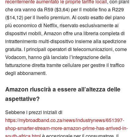
recentemente aumentato le proprie tariffe locali
, con piani
che ora vanno da R59 ($3,64) per il mobile fino a R229
($14,12) per il livello premium. Al costo esatto del piano
più economico di Netflix, riservato esclusivamente ai
dispositivi mobili, Amazon offre una libreria completa di
intrattenimento multi-dispositivo insieme alla spedizione
gratuita. I principali operatori di telecomunicazioni, come
Vodacom, hanno già lanciato l’integrazione della
fatturazione diretta tramite cellulare per gestire il traffico
degli abbonamenti.
Amazon riuscirà a essere all’altezza delle
aspettative?
Sebbene i prezzi iniziali di
https://mybroadband.co.za/news/industrynews/651397-
shop-smarter-stream-more-amazon-prime-has-arrived-in-
south-africa.html
è eccezionale per il consumatore, il