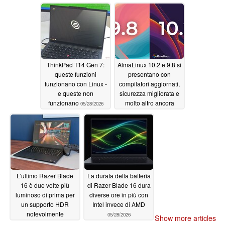
05/29/2026
ThinkPad T14 Gen 7:
AlmaLinux 10.2 e 9.8 si
queste funzioni
presentano con
funzionano con Linux -
compilatori aggiornati,
e queste non
sicurezza migliorata e
funzionano
molto altro ancora
05/28/2026
05/28/2026
L'ultimo Razer Blade
La durata della batteria
16 è due volte più
di Razer Blade 16 dura
luminoso di prima per
diverse ore in più con
un supporto HDR
Intel invece di AMD
notevolmente
05/28/2026
Show more articles
migliorato
05/28/2026