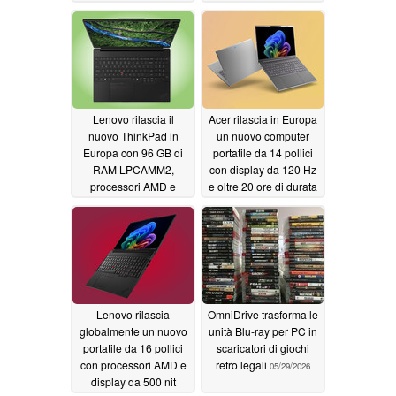
e 64 GB di RAM
05/29/2026
Lenovo rilascia il
Acer rilascia in Europa
nuovo ThinkPad in
un nuovo computer
Europa con 96 GB di
portatile da 14 pollici
RAM LPCAMM2,
con display da 120 Hz
processori AMD e
e oltre 20 ore di durata
display OLED da 120
della batteria
05/29/2026
Hz
05/29/2026
Lenovo rilascia
OmniDrive trasforma le
globalmente un nuovo
unità Blu-ray per PC in
portatile da 16 pollici
scaricatori di giochi
con processori AMD e
retro legali
05/29/2026
display da 500 nit