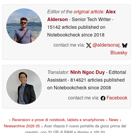
Editor of the
original article
:
Alex
Alderson
- Senior Tech Writer
-
15142 articles published on
Notebookcheck
since 2018
contact me via:
@aldersonaj
,
Bluesky
Translator:
Ninh Ngoc Duy
- Editorial
Assistant
- 814621 articles published
on Notebookcheck
since 2008
contact me via:
Facebook
>
Recensioni e prove di notebook, tablets e smartphones
>
News
>
Newsarchive 2026 05
> Acer rilascia il nuovo portatile da gioco prima del
previsto, con 32 GB di RAM e display a 165 Hz