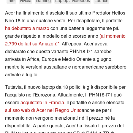
Intel
Nvidia
Gaming
Laptop / Notebook
Launch
Acer ha finalmente rilasciato il suo ultimo Predator Helios
Neo 18 in una qualche veste. Per ricapitolare, il portatile
ha debuttato a marzo
con una batteria leggermente più
grande rispetto al modello dello scorso anno
(al momento
2.799 dollari su Amazon)
. All'epoca, Acer aveva
dichiarato che questa variante PHN18-I71 sarebbe
arrivata in Africa, Europa e Medio Oriente a giugno,
mentre le versioni australiane e nordamericane sarebbero
arrivate a luglio.
Tuttavia, il nuovo laptop da 18 pollici è già disponibile per
l'acquisto nell'Eurozona. Attualmente, il PHN18-I71 può
essere
acquistato in Francia
. Il portatile è anche elencato
sul sito web di Acer nel Regno Unito
anche se per il
momento non vengono menzionati né il prezzo né la
disponibilità. A parte questo, Acer ha fissato il prezzo del