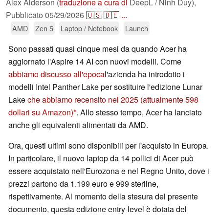
Alex Alderson (
traduzione a cura di
DeepL / Ninh Duy),
Pubblicato
05/29/2026
🇺🇸
🇩🇪
...
AMD
Zen 5
Laptop / Notebook
Launch
Sono passati quasi cinque mesi da quando Acer ha
aggiornato l'Aspire 14 AI con nuovi modelli. Come
abbiamo discusso all'epoca
l'azienda ha introdotto i
modelli Intel Panther Lake per sostituire l'edizione Lunar
Lake
che abbiamo recensito nel 2025
(attualmente 598
dollari su Amazon)
. Allo stesso tempo, Acer ha lanciato
anche gli equivalenti alimentati da AMD.
Ora, questi ultimi sono disponibili per l'acquisto in Europa.
In particolare, il nuovo laptop da 14 pollici di Acer può
essere acquistato nell'Eurozona e nel Regno Unito, dove i
prezzi partono da 1.199 euro e 999 sterline,
rispettivamente. Al momento della stesura del presente
documento, questa edizione entry-level è dotata del