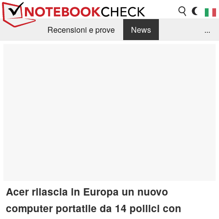
Recensioni e prove
News
...
Raccolta di recensioni
Info Techniche / Tips
Guida agli acquisti
Search
Contact
Acer rilascia in Europa un nuovo
computer portatile da 14 pollici con