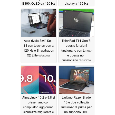
B390, OLED da 120 Hz
display a 165 Hz
e 64 GB di RAM
05/28/2026
05/29/2026
Acer rivela Swift Spin
ThinkPad T14 Gen 7:
14 con touchscreen a
queste funzioni
120 Hz e Snapdragon
funzionano con Linux -
X2 Elite
e queste non
05/28/2026
funzionano
05/28/2026
AlmaLinux 10.2 e 9.8 si
L'ultimo Razer Blade
presentano con
16 è due volte più
compilatori aggiornati,
luminoso di prima per
sicurezza migliorata e
un supporto HDR