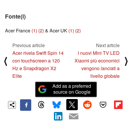
Fonte(i)
Acer France
(1)
(2)
& Acer UK
(1)
(2)
Previous article
Next article
Acer rivela Swift Spin 14
I nuovi Mini TV LED
⟨
⟩
con touchscreen a 120
Xiaomi più economici
Hz e Snapdragon X2
vengono lanciati a
Elite
livello globale
Add as a preferred
source on Google