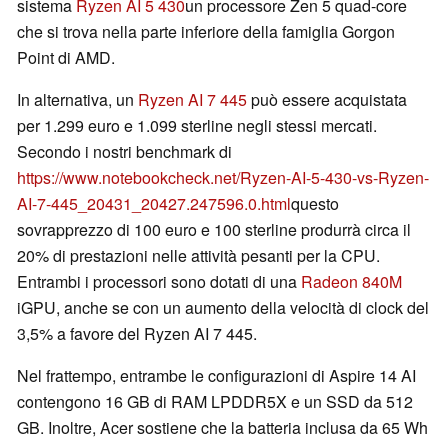
sistema
Ryzen AI 5 430
un processore Zen 5 quad-core
che si trova nella parte inferiore della famiglia Gorgon
Point di AMD.
In alternativa, un
Ryzen AI 7 445
può essere acquistata
per 1.299 euro e 1.099 sterline negli stessi mercati.
Secondo i nostri benchmark di
https://www.notebookcheck.net/Ryzen-AI-5-430-vs-Ryzen-
AI-7-445_20431_20427.247596.0.html
questo
sovrapprezzo di 100 euro e 100 sterline produrrà circa il
20% di prestazioni nelle attività pesanti per la CPU.
Entrambi i processori sono dotati di una
Radeon 840M
iGPU, anche se con un aumento della velocità di clock del
3,5% a favore del Ryzen AI 7 445.
Nel frattempo, entrambe le configurazioni di Aspire 14 AI
contengono 16 GB di RAM LPDDR5X e un SSD da 512
GB. Inoltre, Acer sostiene che la batteria inclusa da 65 Wh