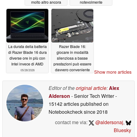
molto altro ancora
notevolmente
migliorato
05/28/2026
05/28/2026
La durata della batteria
Razer Blade 16:
di Razer Blade 16 dura
giocare in modalità
diverse ore in più con
silenziosa a basse
Intel invece di AMD
prestazioni può essere
davvero conveniente
05/28/2026
Show more articles
05/28/2026
Editor of the
original article
:
Alex
Alderson
- Senior Tech Writer
-
15142 articles published on
Notebookcheck
since 2018
contact me via:
@aldersonaj
,
Bluesky