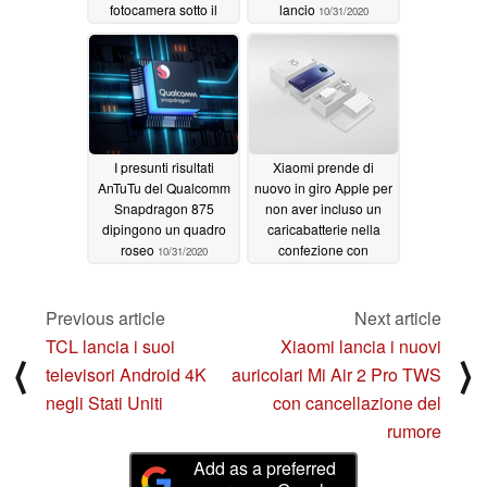
fotocamera sotto il
lancio
10/31/2020
display e lo schermo
2K per un potenziale
Mi 11 Pro
11/05/2020
I presunti risultati
Xiaomi prende di
AnTuTu del Qualcomm
nuovo in giro Apple per
Snapdragon 875
non aver incluso un
dipingono un quadro
caricabatterie nella
roseo
confezione con
10/31/2020
l'annuncio Mi 10T Lite
10/22/2020
Previous article
Next article
TCL lancia i suoi
Xiaomi lancia i nuovi
⟨
⟩
televisori Android 4K
auricolari Mi Air 2 Pro TWS
negli Stati Uniti
con cancellazione del
rumore
Add as a preferred