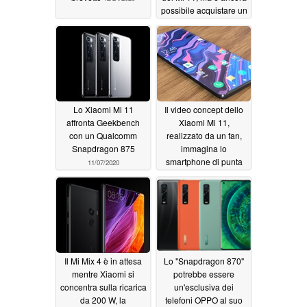
possibile acquistare un
Mi 10 Ultra...per ora
11/09/2020
Lo Xiaomi Mi 11
Il video concept dello
affronta Geekbench
Xiaomi Mi 11,
con un Qualcomm
realizzato da un fan,
Snapdragon 875
immagina lo
smartphone di punta
11/07/2020
con un design
impeccabile e senza
porte, con il lato
posteriore ispirato al Mi
Mix Alfa
11/06/2020
Il Mi Mix 4 è in attesa
Lo "Snapdragon 870"
mentre Xiaomi si
potrebbe essere
concentra sulla ricarica
un'esclusiva dei
da 200 W, la
telefoni OPPO al suo