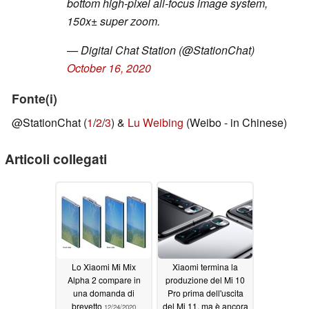
bottom high-pixel all-focus image system,
150x± super zoom.
— Digital Chat Station (@StationChat)
October 16, 2020
Fonte(i)
@StationChat (
1
/
2
/
3
) &
Lu Weibing
(Weibo - in Chinese)
Articoli collegati
Lo Xiaomi Mi Mix
Xiaomi termina la
Alpha 2 compare in
produzione del Mi 10
una domanda di
Pro prima dell'uscita
brevetto
del Mi 11, ma è ancora
12/24/2020