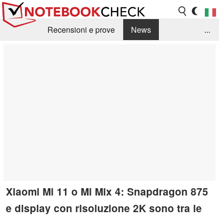
Recensioni e prove
News
...
Raccolta di recensioni
Info Techniche / Tips
Guida agli acquisti
Search
Contact
Xiaomi Mi 11 o Mi Mix 4: Snapdragon 875
e display con risoluzione 2K sono tra le