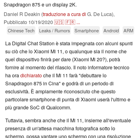
Snapdragon 875 e un display 2K.
Daniel R Deakin (
traduzione a cura di
G. De Luca),
Pubblicato
10/19/2020
🇺🇸
🇫🇷
...
Chinese Tech
Leaks / Rumors
Smartphone
Android
ARM
La Digital Chat Station è stata impegnata con alcuni spunti
su ciò che lo Xiaomi Mi 11, o qualunque sia il nome che
quel dispositivo finirà per dare (Xiaomi Mi 20?), potrà
fornire al momento del rilascio. Il noto informatore tecnico
ha ora
dichiarato
che il Mi 11 farà "debuttare lo
Snapdragon 875 in Cina" e godrà di un periodo di
esclusività. È ampiamente riconosciuto che questo
particolare smartphone di punta di Xiaomi userà l'ultimo e
più grande SoC di Qualcomm.
Tuttavia, sembra anche che il Mi 11, insieme all'eventuale
presenza di un'attesa macchina fotografica sotto lo
schermo, possa vantare uno schermo con una risoluzione