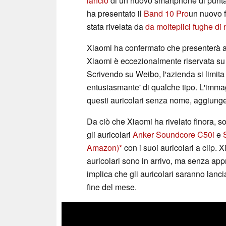
lancio
di un nuovo smartphone di punta 
ha presentato il
Band 10 Pro
un nuovo f
stata rivelata da
da molteplici fughe di 
Xiaomi ha confermato che presenterà an
Xiaomi è eccezionalmente riservata su 
Scrivendo su Weibo, l'azienda si limita
entusiasmante' di qualche tipo. L'imma
questi auricolari senza nome, aggiung
Da ciò che Xiaomi ha rivelato finora, s
gli auricolari
Anker Soundcore C50i
e
Amazon)
con i suoi auricolari a clip. 
auricolari sono in arrivo, ma senza app
implica che gli auricolari saranno lanc
fine del mese.