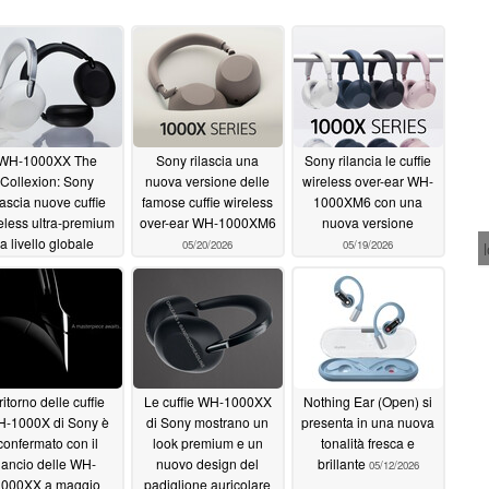
WH-1000XX The
Sony rilascia una
Sony rilancia le cuffie
Collexion: Sony
nuova versione delle
wireless over-ear WH-
lascia nuove cuffie
famose cuffie wireless
1000XM6 con una
eless ultra-premium
over-ear WH-1000XM6
nuova versione
a livello globale
05/20/2026
05/19/2026
05/20/2026
 ritorno delle cuffie
Le cuffie WH-1000XX
Nothing Ear (Open) si
-1000X di Sony è
di Sony mostrano un
presenta in una nuova
confermato con il
look premium e un
tonalità fresca e
lancio delle WH-
nuovo design del
brillante
05/12/2026
1000XX a maggio
padiglione auricolare