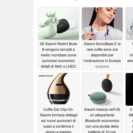
Gli Xiaomi Redmi Buds
Xiaomi SonicBass 2: le
8 vengono lanciati a
rare cuffie sono ora
livello mondiale come
disponibili per
ri
auricolari economici
l'ordinazione in Europa
wir
dotati di ANC e LHDC
06/09/2026
06/21/2026
Cuffie Ear Clip-On:
Xiaomi rilascia nell'UE
Il
Xiaomi fornisce dettagli
un altoparlante
WH
sui nuovi auricolari di
Bluetooth economico
lusso e conferma il
con una durata della
lancio a maggio
batteria di 10 ore