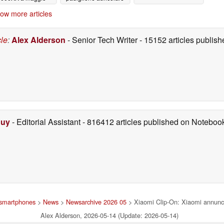
prima del rilascio a
05/13/2026
ow more articles
maggio
05/12/2026
cle
:
Alex Alderson
- Senior Tech Writer
- 15152 articles publi
Duy
- Editorial Assistant
- 816412 articles published on Notebo
e smartphones
>
News
>
Newsarchive 2026 05
> Xiaomi Clip-On: Xiaomi annuncia
Alex Alderson, 2026-05-14 (Update: 2026-05-14)