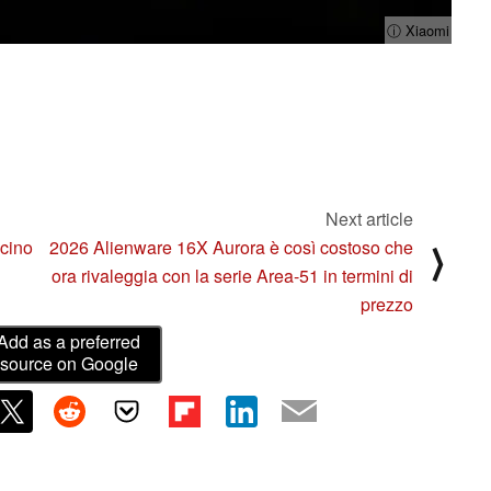
ⓘ Xiaomi
Next article
icino
2026 Alienware 16X Aurora è così costoso che
⟩
ora rivaleggia con la serie Area-51 in termini di
prezzo
Add as a preferred
source on Google