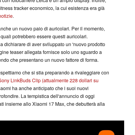
con fotocamere Leica e un ampio display. Inoltre,
itness tracker economico, la cui esistenza era già
notizie
.
che un nuovo paio di auricolari. Per il momento,
quali potrebbero essere questi auricolari.
 a dichiarare di aver sviluppato un 'nuovo prodotto
gine teaser allegata fornisce solo uno sguardo a
endo che presentano un nuovo fattore di forma.
ospettiamo che si stia preparando a rivaleggiare con
Sony LinkBuds Clip
(attualmente 228 dollari su
Xiaomi ha anche anticipato che i suoi nuovi
rofondire. La tempistica dell'annuncio di oggi
iati insieme allo Xiaomi 17 Max, che debutterà alla