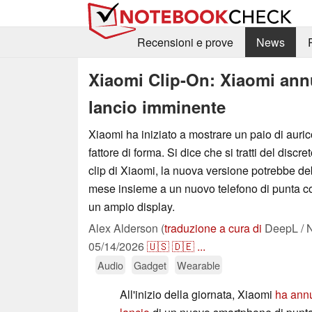
Recensioni e prove
News
Xiaomi Clip-On: Xiaomi ann
lancio imminente
Xiaomi ha iniziato a mostrare un paio di auri
fattore di forma. Si dice che si tratti del discre
clip di Xiaomi, la nuova versione potrebbe deb
mese insieme a un nuovo telefono di punta c
un ampio display.
Alex Alderson (
traduzione a cura di
DeepL / N
05/14/2026
🇺🇸
🇩🇪
...
Audio
Gadget
Wearable
All'inizio della giornata, Xiaomi
ha annu