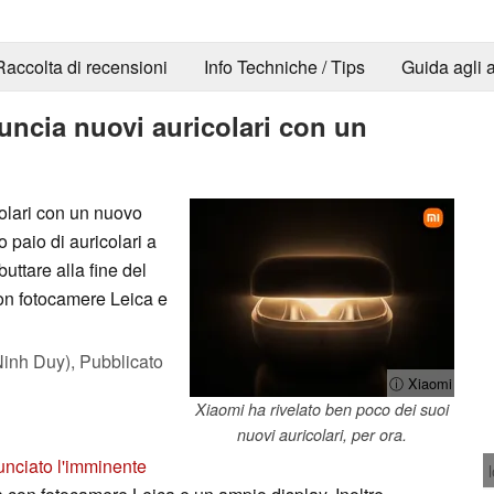
Raccolta di recensioni
Info Techniche / Tips
Guida agli a
uncia nuovi auricolari con un
colari con un nuovo
to paio di auricolari a
uttare alla fine del
on fotocamere Leica e
inh Duy),
Pubblicato
ⓘ Xiaomi
Xiaomi ha rivelato ben poco dei suoi
nuovi auricolari, per ora.
nciato l'imminente