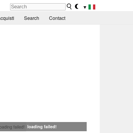
▼
cquisti
Search
Contact
loading failed!
loading failed!