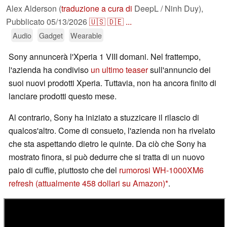
Alex Alderson (
traduzione a cura di
DeepL / Ninh Duy),
Pubblicato
05/13/2026
🇺🇸
🇩🇪
...
Audio
Gadget
Wearable
Sony annuncerà l'Xperia 1 VIII domani. Nel frattempo,
l'azienda ha condiviso
un ultimo teaser
sull'annuncio dei
suoi nuovi prodotti Xperia. Tuttavia, non ha ancora finito di
lanciare prodotti questo mese.
Al contrario, Sony ha iniziato a stuzzicare il rilascio di
qualcos'altro. Come di consueto, l'azienda non ha rivelato
che sta aspettando dietro le quinte. Da ciò che Sony ha
mostrato finora, si può dedurre che si tratta di un nuovo
paio di cuffie, piuttosto che del
rumorosi WH-1000XM6
refresh
(attualmente 458 dollari su Amazon)
.