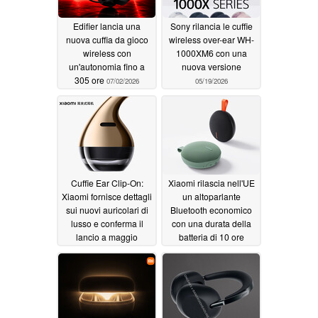
Edifier lancia una
Sony rilancia le cuffie
nuova cuffia da gioco
wireless over-ear WH-
wireless con
1000XM6 con una
un'autonomia fino a
nuova versione
305 ore
07/02/2026
05/19/2026
Cuffie Ear Clip-On:
Xiaomi rilascia nell'UE
Xiaomi fornisce dettagli
un altoparlante
sui nuovi auricolari di
Bluetooth economico
lusso e conferma il
con una durata della
lancio a maggio
batteria di 10 ore
05/16/2026
05/15/2026