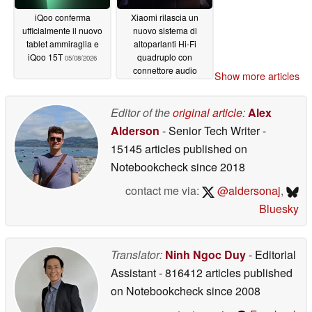
iQoo conferma
Xiaomi rilascia un
ufficialmente il nuovo
nuovo sistema di
tablet ammiraglia e
altoparlanti Hi-Fi
iQoo 15T
quadruplo con
05/08/2026
connettore audio
Show more articles
wireless Sound
05/08/2026
Editor of the
original article
:
Alex
Alderson
- Senior Tech Writer
-
15145 articles published on
Notebookcheck
since 2018
contact me via:
@aldersonaj
,
Bluesky
Translator:
Ninh Ngoc Duy
- Editorial
Assistant
- 816412 articles published
on Notebookcheck
since 2008