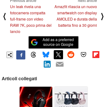
Previous article
Next article
Un leak rivela una
Amazfit rilascia un nuovo
fotocamera compatta
smartwatch con display
⟨
⟩
full-frame con video
AMOLED e durata della
RAW 7K, poco prima del
batteria fino a 30 giorni
lancio
Add as a preferred
source on Google
Articoli collegati