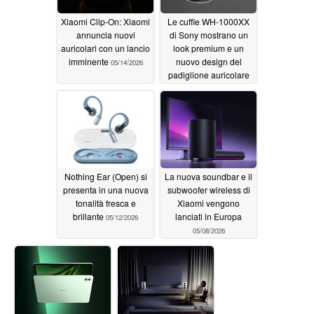
Xiaomi Clip-On: Xiaomi
Le cuffie WH-1000XX
annuncia nuovi
di Sony mostrano un
auricolari con un lancio
look premium e un
imminente
nuovo design del
05/14/2026
padiglione auricolare
prima del rilascio a
maggio
05/12/2026
Nothing Ear (Open) si
La nuova soundbar e il
presenta in una nuova
subwoofer wireless di
tonalità fresca e
Xiaomi vengono
brillante
lanciati in Europa
05/12/2026
05/08/2026