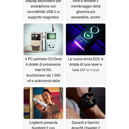
display secondario per
mira a rendere il
smartphone con
monitoraggio della
connettività USB-C e
glicemia più
supporto magnetico
accessibile, anche
senza abbonamenti
07/30/2026
06/19/2026
Il PC palmare CG Deck
La nuova torcia EDC è
è dotato di processore
dotata di luce laser e
Intel N150,
luce UV
06/15/2026
touchscreen da 1.000
nit e autonomia della
batteria di 8 ore
06/17/2026
Logitech presenta
Davanti a Garmin:
Spotlight 2 con
Amazfit Cheetah 2