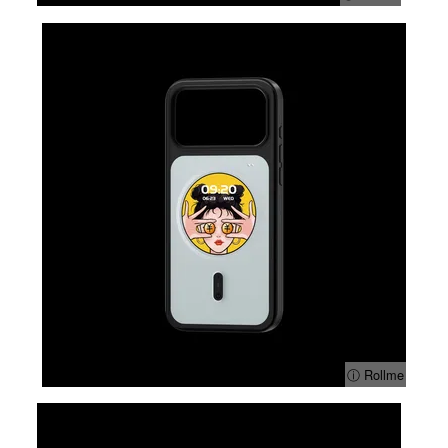
ⓘ Rollme