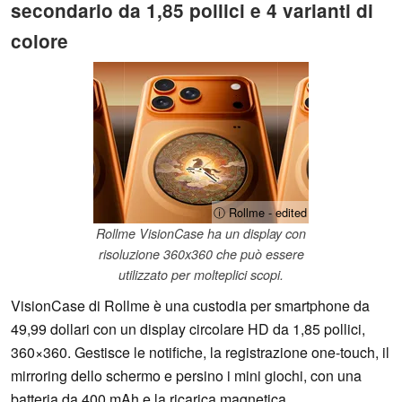
secondario da 1,85 pollici e 4 varianti di
colore
ⓘ Rollme - edited
Rollme VisionCase ha un display con
risoluzione 360x360 che può essere
utilizzato per molteplici scopi.
VisionCase di Rollme è una custodia per smartphone da
49,99 dollari con un display circolare HD da 1,85 pollici,
360×360. Gestisce le notifiche, la registrazione one-touch, il
mirroring dello schermo e persino i mini giochi, con una
batteria da 400 mAh e la ricarica magnetica.