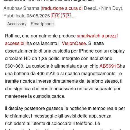
Anubhav Sharma (
traduzione a cura di
DeepL / Ninh Duy),
Pubblicato
06/05/2026
🇺🇸
🇩🇪
...
Accessory
Smartphone
Rollme, che normalmente produce
smartwatch a prezzi
accessibili
ha ora lanciato il
VisionCase
. Si tratta
essenzialmente di una custodia per iPhone con un display
circolare HD da 1,85 pollici integrato con risoluzione
360×360. La custodia è alimentata da un chip
AB5691G
ha
una batteria da 400 mAh e si ricarica magneticamente - o
tramite ricarica inversa direttamente dal telefono stesso, il
che significa che non è necessario un cavo separato per
mantenere la custodia carica.
Il display posteriore gestisce le notifiche in tempo reale per
le chiamate, i messaggi e gli avvisi delle app, senza
richiedere all'utente di sbloccare il telefono. Le