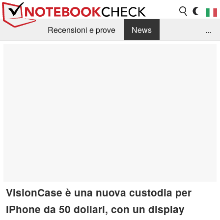
Recensioni e prove
News
...
Raccolta di recensioni
Info Techniche / Tips
Guida agli acquisti
Search
Contact
VisionCase è una nuova custodia per
iPhone da 50 dollari, con un display