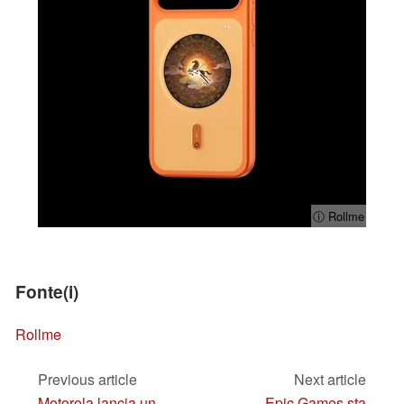
ⓘ Rollme
Fonte(i)
Rollme
Previous article
Next article
Motorola lancia un
Epic Games sta