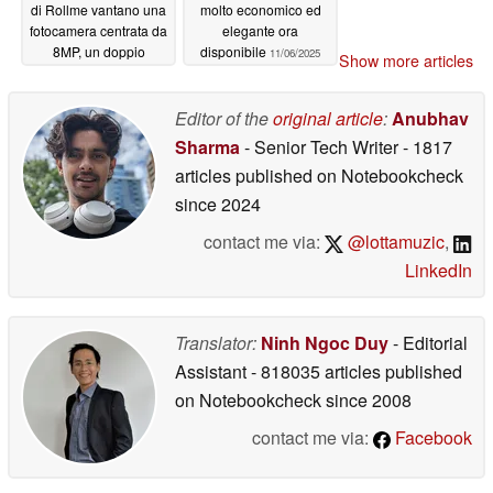
di Rollme vantano una
molto economico ed
fotocamera centrata da
elegante ora
8MP, un doppio
disponibile
11/06/2025
Show more articles
microfono in silicone e
una traduzione AI in
tempo reale
Editor of the
original article
:
Anubhav
11/12/2025
Sharma
- Senior Tech Writer
- 1817
articles published on Notebookcheck
since 2024
contact me via:
@lottamuzic
,
LinkedIn
Translator:
Ninh Ngoc Duy
- Editorial
Assistant
- 818035 articles published
on Notebookcheck
since 2008
contact me via:
Facebook