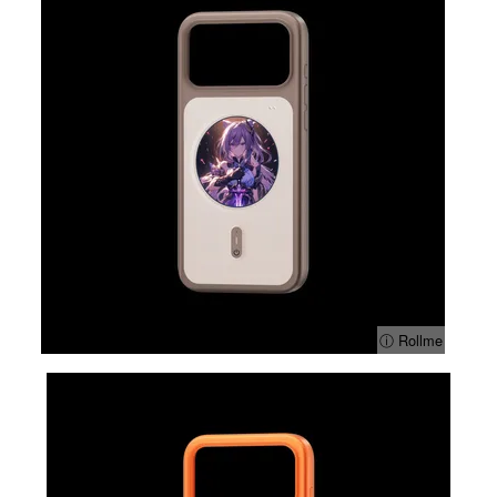
ⓘ Rollme