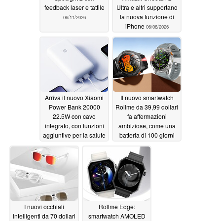
feedback laser e tattile
Ultra e altri supportano
la nuova funzione di
06/11/2026
iPhone
06/08/2026
Arriva il nuovo Xiaomi
Il nuovo smartwatch
Power Bank 20000
Rollme da 39,99 dollari
22.5W con cavo
fa affermazioni
integrato, con funzioni
ambiziose, come una
aggiuntive per la salute
batteria di 100 giorni
della batteria
06/06/2026
03/31/2026
I nuovi occhiali
Rollme Edge:
intelligenti da 70 dollari
smartwatch AMOLED