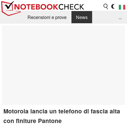
Recensioni e prove
News
...
Raccolta di recensioni
Info Techniche / Tips
Guida agli acquisti
Search
Contact
Motorola lancia un telefono di fascia alta
con finiture Pantone