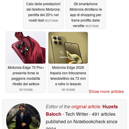
Calo delle prestazioni
Gli smartphone
del telefono Motorola:
Motorola dirottano le
perdita del 20% nei
app di shopping per
nostri test
trarre profitto dalle
05/27/2026
vendite
05/27/2026
Motorola Edge 70 Pro+
Motorola Edge 2026
presenta forse la
trapela con fotocamera
peggiore modalità
teleobiettivo da 73 mm
ritratto del settore
e retro in tessuto
05/19/2026
05/19/2026
Show more articles
Editor of the
original article
:
Huzefa
Baloch
- Tech Writer
- 491 articles
published on Notebookcheck
since
2024