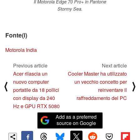
Il Motorola Edge 70 Pro+ in Pantone
Stormy Sea.
Fonte(i)
Motorola India
Previous article
Next article
Acer rilascia un
Cooler Master ha utilizzato
nuovo computer
un vecchio concetto per
⟨
⟩
portatile da 18 pollici
reinventare il
con display da 240
raffreddamento del PC
Hz e GPU RTX 5080
Add as a preferred
source on Google