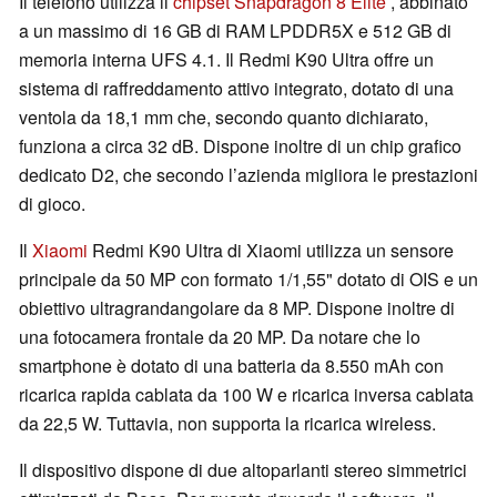
Il telefono utilizza il
chipset Snapdragon 8 Elite
, abbinato
a un massimo di 16 GB di RAM LPDDR5X e 512 GB di
memoria interna UFS 4.1. Il Redmi K90 Ultra offre un
sistema di raffreddamento attivo integrato, dotato di una
ventola da 18,1 mm che, secondo quanto dichiarato,
funziona a circa 32 dB. Dispone inoltre di un chip grafico
dedicato D2, che secondo l’azienda migliora le prestazioni
di gioco.
Il
Xiaomi
Redmi K90 Ultra di Xiaomi utilizza un sensore
principale da 50 MP con formato 1/1,55" dotato di OIS e un
obiettivo ultragrandangolare da 8 MP. Dispone inoltre di
una fotocamera frontale da 20 MP. Da notare che lo
smartphone è dotato di una batteria da 8.550 mAh con
ricarica rapida cablata da 100 W e ricarica inversa cablata
da 22,5 W. Tuttavia, non supporta la ricarica wireless.
Il dispositivo dispone di due altoparlanti stereo simmetrici