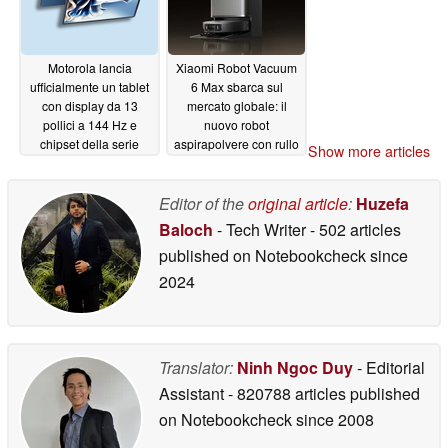
Motorola lancia
Xiaomi Robot Vacuum
ufficialmente un tablet
6 Max sbarca sul
con display da 13
mercato globale: il
pollici a 144 Hz e
nuovo robot
chipset della serie
aspirapolvere con rullo
Show more articles
Snapdragon 8
lavapavimenti e
06/27/2026
rilevamento tramite IA
Editor of the
original article
:
Huzefa
06/26/2026
Baloch
- Tech Writer
- 502 articles
published on Notebookcheck
since
2024
Translator:
Ninh Ngoc Duy
- Editorial
Assistant
- 820788 articles published
on Notebookcheck
since 2008