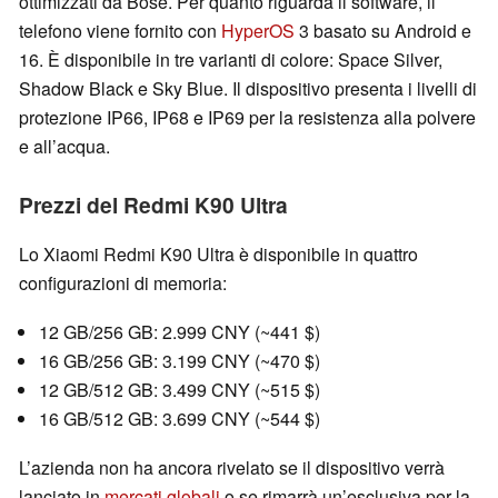
ottimizzati da Bose. Per quanto riguarda il software, il
telefono viene fornito con
HyperOS
3 basato su Android e
16. È disponibile in tre varianti di colore: Space Silver,
Shadow Black e Sky Blue. Il dispositivo presenta i livelli di
protezione IP66, IP68 e IP69 per la resistenza alla polvere
e all’acqua.
Prezzi del Redmi K90 Ultra
Lo Xiaomi Redmi K90 Ultra è disponibile in quattro
configurazioni di memoria:
12 GB/256 GB: 2.999 CNY (~441 $)
16 GB/256 GB: 3.199 CNY (~470 $)
12 GB/512 GB: 3.499 CNY (~515 $)
16 GB/512 GB: 3.699 CNY (~544 $)
L’azienda non ha ancora rivelato se il dispositivo verrà
lanciato in
mercati globali
o se rimarrà un’esclusiva per la