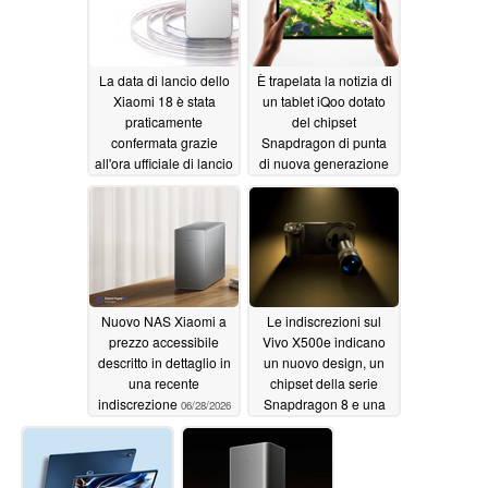
La data di lancio dello
È trapelata la notizia di
Xiaomi 18 è stata
un tablet iQoo dotato
praticamente
del chipset
confermata grazie
Snapdragon di punta
all'ora ufficiale di lancio
di nuova generazione
dello Snapdragon 8
06/30/2026
Elite Gen 6
06/30/2026
Nuovo NAS Xiaomi a
Le indiscrezioni sul
prezzo accessibile
Vivo X500e indicano
descritto in dettaglio in
un nuovo design, un
una recente
chipset della serie
indiscrezione
Snapdragon 8 e una
06/28/2026
fotocamera ottimizzata
da Zeiss
06/28/2026