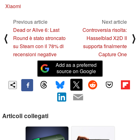
Xiaomi
Previous article
Next article
Dead or Alive 6: Last
Controversia risolta:
⟨
⟩
Round è stato stroncato
Hasselblad X2D II
su Steam con il 78% di
supporta finalmente
recensioni negative
Capture One
Add as a preferred
source on Google
Articoli collegati