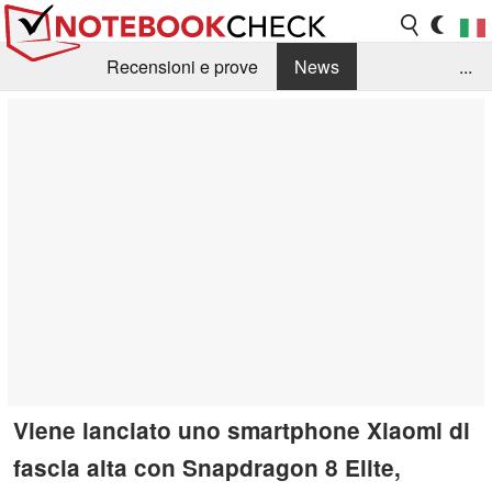
Recensioni e prove
News
...
Raccolta di recensioni
Info Techniche / Tips
Guida agli acquisti
Search
Contact
Viene lanciato uno smartphone Xiaomi di
fascia alta con Snapdragon 8 Elite,