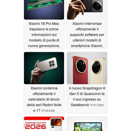
Xiaomi 18 Pro Max:
Xiaomi interrompe
trapelano le prime
ufficialmente il
informazioni sul
supporto software per
modello di punta di
ulteriori modelli di
nuova generazione,
smartphone Xiaomi,
dotato di doppia
Poco e Redmi
07/05/2026
fotocamera da 200 MP
e batteria di grande
capacità
07/07/2026
Xiaomi conferma
Il nuovo Snapdragon 6
ufficialmente il
Gen 5 di Qualcomm fa
calendario di lancio
il suo ingresso su
della seri Redmi Note
Geekbench
07/01/2026
e 17
07/03/2026