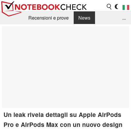
Recensioni e prove
News
...
Raccolta di recensioni
Info Techniche / Tips
Guida agli acquisti
Search
Contact
Un leak rivela dettagli su Apple AirPods
Pro e AirPods Max con un nuovo design