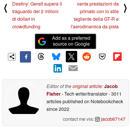
Destiny: Geralt supera il
vanta prestazioni da
⟨
⟩
traguardo dei 2 milioni
primato con lo stile
di dollari in
tagliente della GT-R e
crowdfunding
l'aerodinamica da pista
Add as a preferred
source on Google
Editor of the
original article
:
Jacob
Fisher
- Tech writer/translator
- 3011
articles published on Notebookcheck
since 2022
contact me via:
jacob67147