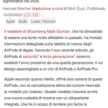
significativo nel 2025.
Hannes Brecher (
traduzione a cura di
Ninh Duy),
Pubblicato
10/26/2023
🇺🇸
🇩🇪
...
Apple
Audio
Leaks / Rumors
Il redattore di Bloomberg Mark Gurman,
che ha dimostrato
di essere una fonte molto affidabile in passato, ha rivelato
informazioni dettagliate sulla tabella di marcia degli
AirPods di Apple. Secondo il suo recente articolo, gli
AirPods di
seconda
e
terza generazione
saranno
sostituiti l'anno prossimo da una quarta generazione, il cui
design assomiglierà a un mix di AirPods e AirPods Pro.
Apple secondo quanto riferito, offrirà due varianti di questi
AirPods, con la cancellazione attiva del rumore riservata
al modello più costoso. Questo modello riceverà anche
una nuova custodia di ricarica con un altoparlante
integrato, che ha lo scopo di rendere più facile la