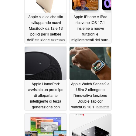
Apple si dice che stia
Apple iPhone e iPad
sviluppando nuovi
ricevono iOS 17.1
MacBook da 12 e 13
insieme a nuove
pollici per il settore
funzioni e
dell'istruzione
miglioramenti del burn-
10/27/2023
in per iPhone 15 Pro
10/26/2023
Apple HomePod:
Apple Watch Series 9 e
avvistato un prototipo
Ultra 2 ottengono
di altoparlante
l'innovativa funzione
intelligente di terza
Double Tap con
generazione con
watchOS 10.1
10/26/2023
display touchscreen
10/26/2023