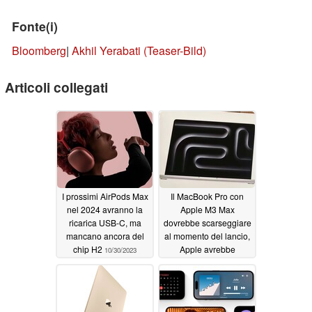
Fonte(i)
Bloomberg
|
Akhil Yerabati (Teaser-Bild)
Articoli collegati
I prossimi AirPods Max
Il MacBook Pro con
nel 2024 avranno la
Apple M3 Max
ricarica USB-C, ma
dovrebbe scarseggiare
mancano ancora del
al momento del lancio,
chip H2
Apple avrebbe
10/30/2023
pianificato un MacBook
economico per il 2024
10/27/2023