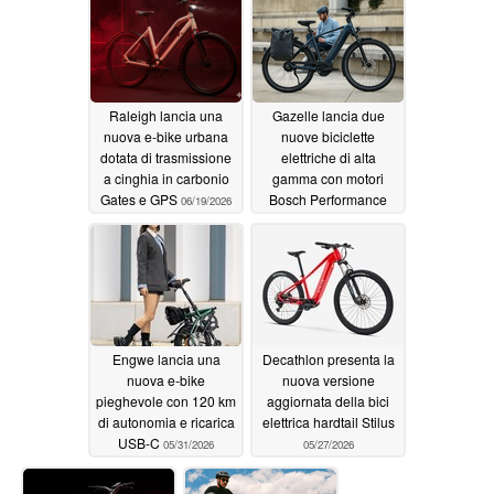
Raleigh lancia una
Gazelle lancia due
nuova e-bike urbana
nuove biciclette
dotata di trasmissione
elettriche di alta
a cinghia in carbonio
gamma con motori
Gates e GPS
Bosch Performance
06/19/2026
Line Sport
06/10/2026
Engwe lancia una
Decathlon presenta la
nuova e-bike
nuova versione
pieghevole con 120 km
aggiornata della bici
di autonomia e ricarica
elettrica hardtail Stilus
USB-C
05/31/2026
05/27/2026