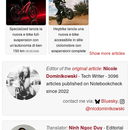
Specialized lancia la
Heybike lancia una
nuova e-bike full-
nuova e-bike
suspension con
accessibile in stile
un'autonomia di ben
ciclomotore con
150 km
sospensioni complete
05/25/2026
Show more articles
a 999 dollari
05/21/2026
Editor of the
original article
:
Nicole
Dominikowski
- Tech Writer
- 3096
articles published on Notebookcheck
since 2022
contact me via:
Bluesky
,
@nicdominikowski
Translator:
Ninh Ngoc Duy
- Editorial