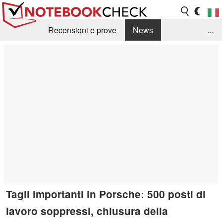
Recensioni e prove
News
...
Raccolta di recensioni
Info Techniche / Tips
Guida agli acquisti
Search
Contact
Tagli importanti in Porsche: 500 posti di
lavoro soppressi, chiusura della