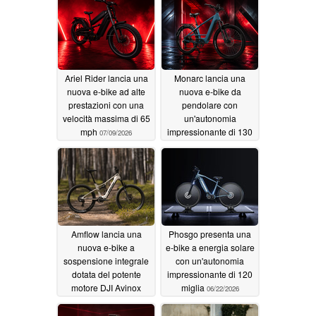
Ariel Rider lancia una
Monarc lancia una
nuova e-bike ad alte
nuova e-bike da
prestazioni con una
pendolare con
velocità massima di 65
un'autonomia
mph
impressionante di 130
07/09/2026
miglia
06/25/2026
Amflow lancia una
Phosgo presenta una
nuova e-bike a
e-bike a energia solare
sospensione integrale
con un'autonomia
dotata del potente
impressionante di 120
motore DJI Avinox
miglia
06/22/2026
06/25/2026