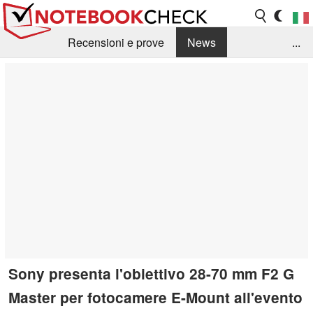
Recensioni e prove
News
...
Raccolta di recensioni
Info Techniche / Tips
Guida agli acquisti
Search
Contact
Sony presenta l'obiettivo 28-70 mm F2 G
Master per fotocamere E-Mount all'evento