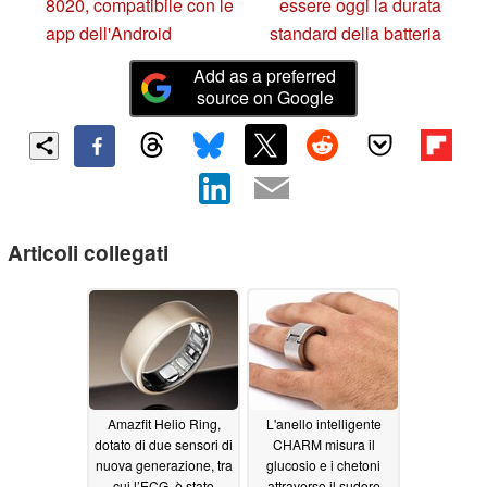
8020, compatibile con le
essere oggi la durata
app dell'Android
standard della batteria
Add as a preferred
source on Google
Articoli collegati
Amazfit Helio Ring,
L'anello intelligente
dotato di due sensori di
CHARM misura il
nuova generazione, tra
glucosio e i chetoni
cui l’ECG, è stato
attraverso il sudore