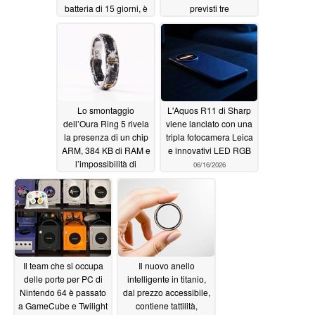
batteria di 15 giorni, è
previsti tre
stato rinviato
aggiornamenti
07/03/2026
06/30/2026
Lo smontaggio
L'Aquos R11 di Sharp
dell’Oura Ring 5 rivela
viene lanciato con una
la presenza di un chip
tripla fotocamera Leica
ARM, 384 KB di RAM e
e innovativi LED RGB
l’impossibilità di
06/16/2026
ripararlo
06/23/2026
Il team che si occupa
Il nuovo anello
delle porte per PC di
intelligente in titanio,
Nintendo 64 è passato
dal prezzo accessibile,
a GameCube e Twilight
contiene tattilità,