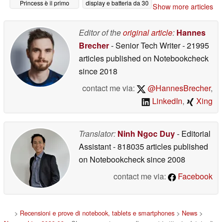
Princess è il primo
display e batteria da 30
Show more articles
della lista
giorni
06/08/2026
06/03/2026
Editor of the
original article
:
Hannes
Brecher
- Senior Tech Writer
- 21995
articles published on Notebookcheck
since 2018
contact me via:
@HannesBrecher
,
LinkedIn
,
Xing
Translator:
Ninh Ngoc Duy
- Editorial
Assistant
- 818035 articles published
on Notebookcheck
since 2008
contact me via:
Facebook
>
Recensioni e prove di notebook, tablets e smartphones
>
News
>