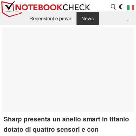
Recensioni e prove
News
...
Raccolta di recensioni
Info Techniche / Tips
Guida agli acquisti
Search
Contact
Sharp presenta un anello smart in titanio
dotato di quattro sensori e con