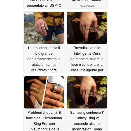
presentato all’USPTO
07/30/2026
07/31/2026
Ultrahuman lancia il
Brevetto: l’anello
più grande
intelligente Oura
aggiornamento della
potrebbe misurare la
piattaforma mai
luce e controllare la
realizzato finora
casa intelligente per
migliorare il sonno
07/25/2026
07/17/2026
Problemi di qualità: il
Samsung conferma l’
lancio dell’Ultrahuman
Galaxy Ring 2;
Ring Pro, con
secondo alcune
un’autonomia della
indiscrezioni, sono