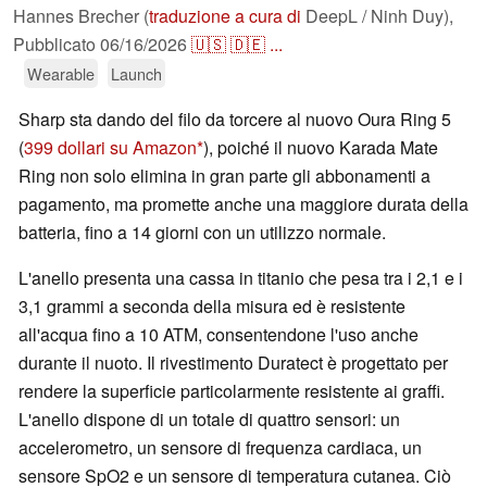
Hannes Brecher (
traduzione a cura di
DeepL / Ninh Duy),
Pubblicato
06/16/2026
🇺🇸
🇩🇪
...
Wearable
Launch
Sharp sta dando del filo da torcere al nuovo Oura Ring 5
(
399 dollari su Amazon
), poiché il nuovo Karada Mate
Ring non solo elimina in gran parte gli abbonamenti a
pagamento, ma promette anche una maggiore durata della
batteria, fino a 14 giorni con un utilizzo normale.
L'anello presenta una cassa in titanio che pesa tra i 2,1 e i
3,1 grammi a seconda della misura ed è resistente
all'acqua fino a 10 ATM, consentendone l'uso anche
durante il nuoto. Il rivestimento Duratect è progettato per
rendere la superficie particolarmente resistente ai graffi.
L'anello dispone di un totale di quattro sensori: un
accelerometro, un sensore di frequenza cardiaca, un
sensore SpO2 e un sensore di temperatura cutanea. Ciò