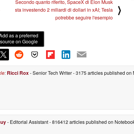
Secondo quanto riferito, SpaceX di Elon Musk
⟩
o
sta investendo 2 miliardi di dollari in xAI; Tesla
potrebbe seguire l'esempio
Add as a preferred
source on Google
cle
:
Ricci Rox
- Senior Tech Writer
- 3175 articles published o
Duy
- Editorial Assistant
- 816412 articles published on Notebo