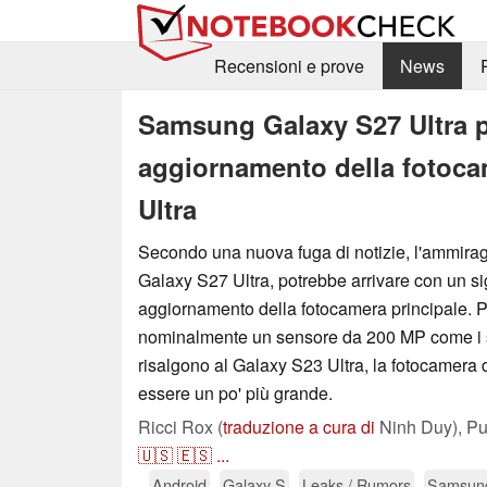
Recensioni e prove
News
Samsung Galaxy S27 Ultra p
aggiornamento della fotoca
Ultra
Secondo una nuova fuga di notizie, l'ammira
Galaxy S27 Ultra, potrebbe arrivare con un sig
aggiornamento della fotocamera principale. 
nominalmente un sensore da 200 MP come i 
risalgono al Galaxy S23 Ultra, la fotocamera 
essere un po' più grande.
Ricci Rox (
traduzione a cura di
Ninh Duy),
Pu
🇺🇸
🇪🇸
...
Android
Galaxy S
Leaks / Rumors
Samsun