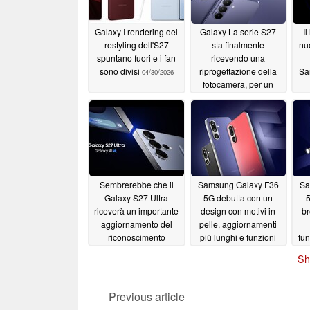
Galaxy I rendering del
Galaxy La serie S27
I
restyling dell'S27
sta finalmente
nu
spuntano fuori e i fan
ricevendo una
sono divisi
riprogettazione della
Sa
04/30/2026
fotocamera, per un
buon motivo
04/29/2026
p
Sembrerebbe che il
Samsung Galaxy F36
Sa
Galaxy S27 Ultra
5G debutta con un
5
riceverà un importante
design con motivi in
br
aggiornamento del
pelle, aggiornamenti
riconoscimento
più lunghi e funzioni
fun
facciale migliore di
della fotocamera AI
Sh
Face ID
11/07/2025
07/19/2025
Previous article