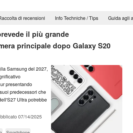
Raccolta di recensioni
Info Techniche / Tips
Guida agli a
revede il più grande
mera principale dopo Galaxy S20
glia Samsung del 2027,
nificativo
Pur presentando
suoi predecessori che
dell'S27 Ultra potrebbe
bblicato
07/14/2025
g
Smartphone