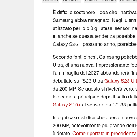
È difficile sostenere l'idea che l'hardw
Samsung abbia ristagnato. Negli ultimi 
utilizzato per lo più gli stessi sensori n
e, anche se questa tendenza potrebbe 
Galaxy S26 il prossimo anno, potrebbero
Secondo fonti cinesi, Samsung potrebbe
Ultra, di una nuova, impressionante fot
l'ammiraglia del 2027 abbandonerà f
debuttato sull'S23 Ultra
Galaxy S23 Ult
da 200 MP. Se questo si rivelerà vero, 
fotocamera principale dopo il salto dal
Galaxy S10+
al sensore da 1/1,33 poll
In ogni caso, si dice che questo nuovo 
200 MP, notevolmente più grande dell'H
è dotato.
Come riportato in precedenza