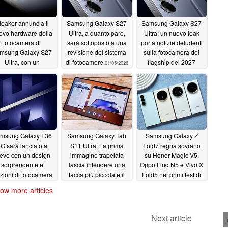
l leaker annuncia il
Samsung Galaxy S27
Samsung Galaxy S27
ovo hardware della
Ultra, a quanto pare,
Ultra: un nuovo leak
fotocamera di
sarà sottoposto a una
porta notizie deludenti
msung Galaxy S27
revisione del sistema
sulla fotocamera del
Ultra, con un
di fotocamere
flagship del 2027
01/05/2026
aggiornamento
11/27/2025
importante in
rogramma
01/12/2026
msung Galaxy F36
Samsung Galaxy Tab
Samsung Galaxy Z
G sarà lanciato a
S11 Ultra: La prima
Fold7 regna sovrano
eve con un design
immagine trapelata
su Honor Magic V5,
sorprendente e
lascia intendere una
Oppo Find N5 e Vivo X
zioni di fotocamera
tacca più piccola e il
Fold5 nei primi test di
AI
trasferimento della S
peso indipendenti
07/17/2025
ow more articles
Pen
07/16/2025
07/16/2025
Next article