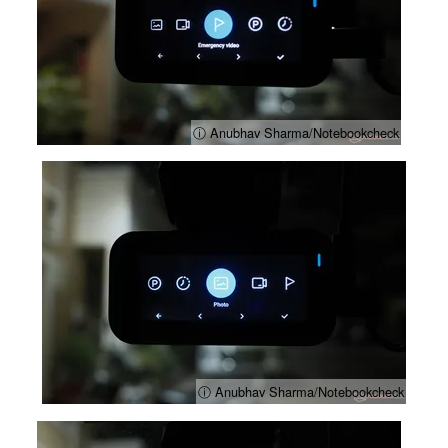
ⓘ Anubhav Sharma/Notebookcheck
ⓘ Anubhav Sharma/Notebookcheck