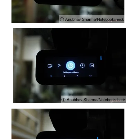
ⓘ Anubhav Sharma/Notebookcheck
ⓘ Anubhav Sharma/Notebookcheck