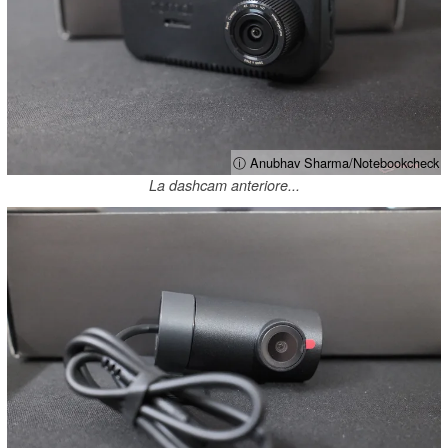
ⓘ Anubhav Sharma/Notebookcheck
La dashcam anteriore...