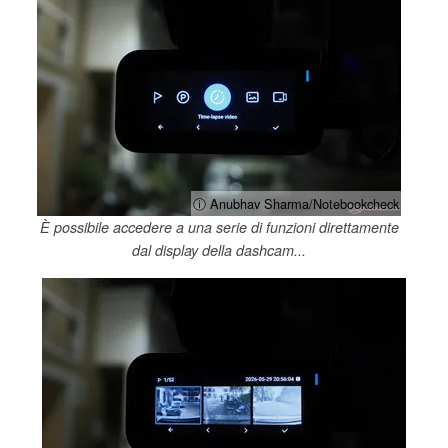
ⓘ Anubhav Sharma/Notebookcheck
È possibile accedere a una serie di funzioni direttamente
dal display della dashcam...