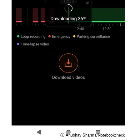
ⓘ Anubhav Sharma/Notebookcheck