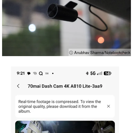
ⓘ Anubhav Sharma/Notebookcheck