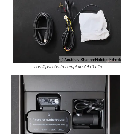
ⓘ Anubhav Sharma/Notebookcheck
...con il pacchetto completo A810 Lite.