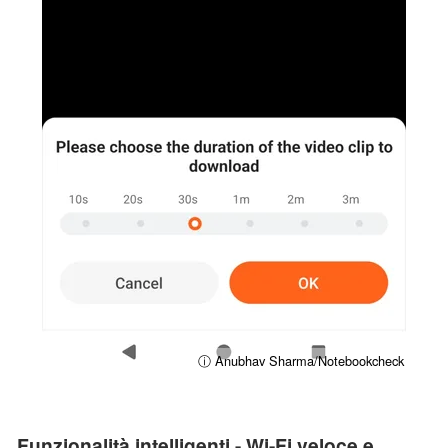
ⓘ Anubhav Sharma/Notebookcheck
Funzionalità intelligenti - Wi-Fi veloce e