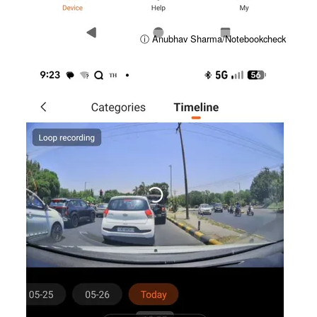
ⓘ Anubhav Sharma/Notebookcheck