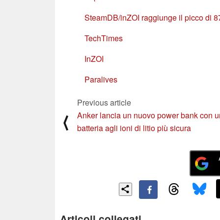
SteamDB/inZOI raggiunge il picco di 87
TechTimes
InZOI
Paralives
Previous article
Anker lancia un nuovo power bank con 
⟨
batteria agli ioni di litio più sicura
Articoli collegati