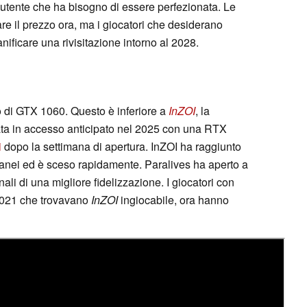
a utente che ha bisogno di essere perfezionata. Le
are il prezzo ora, ma i giocatori che desiderano
ficare una rivisitazione intorno al 2028.
I
 di GTX 1060. Questo è inferiore a
InZOI
, la
ata in accesso anticipato nel 2025 con una RTX
i
dopo la settimana di apertura. InZOI ha raggiunto
anei ed è sceso rapidamente. Paralives ha aperto a
ali di una migliore fidelizzazione. I giocatori con
2021 che trovavano
InZOI
ingiocabile, ora hanno