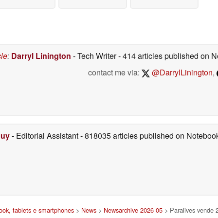
cle
:
Darryl Linington
- Tech Writer
- 414 articles published on
contact me via:
@DarrylLinington
,
Duy
- Editorial Assistant
- 818035 articles published on Notebo
ook, tablets e smartphones
>
News
>
Newsarchive 2026 05
> Paralives vende 2