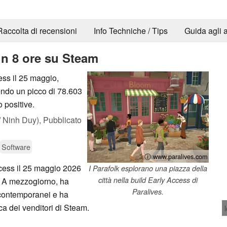
Raccolta di recensioni
Info Techniche / Tips
Guida agli a
in 8 ore su Steam
ess il 25 maggio,
ndo un picco di 78.603
 positive.
 Ninh Duy),
Pubblicato
Software
ⓘ www.paralives.com
ccess il 25 maggio 2026
I Parafolk esplorano una piazza della
città nella build Early Access di
. A mezzogiorno, ha
Paralives.
 contemporanei e ha
ica dei venditori di Steam.