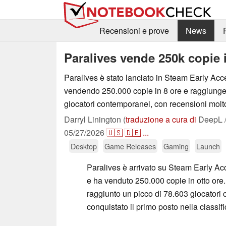
Recensioni e prove
News
Paralives vende 250k copie 
Paralives è stato lanciato in Steam Early Acc
vendendo 250.000 copie in 8 ore e raggiunge
giocatori contemporanei, con recensioni molto
Darryl Linington (
traduzione a cura di
DeepL /
05/27/2026
🇺🇸
🇩🇪
...
Desktop
Game Releases
Gaming
Launch
Paralives è arrivato su Steam Early A
e ha venduto 250.000 copie in otto ore
raggiunto un picco di 78.603 giocatori
conquistato il primo posto nella classif