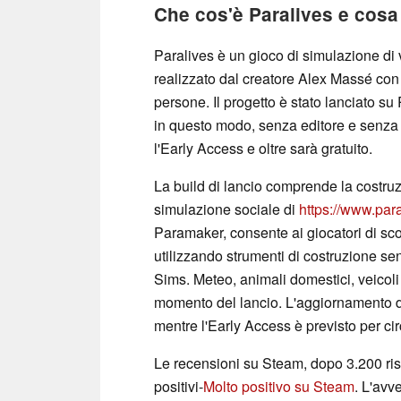
Che cos'è Paralives e cosa 
Paralives è un gioco di simulazione di 
realizzato dal creatore Alex Massé con
persone. Il progetto è stato lanciato s
in questo modo, senza editore e senz
l'Early Access e oltre sarà gratuito.
La build di lancio comprende la costruz
simulazione sociale di
https://www.par
Paramaker, consente ai giocatori di scolp
utilizzando strumenti di costruzione se
Sims. Meteo, animali domestici, veicoli
momento del lancio. L'aggiornamento de
mentre l'Early Access è previsto per ci
Le recensioni su Steam, dopo 3.200 rispo
positivi-
Molto positivo su Steam
. L'avv