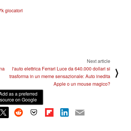
k giocatori
Next article
una
l'auto elettrica Ferrari Luce da 640.000 dollari si
⟩
trasforma in un meme sensazionale: Auto inedita
Apple o un mouse magico?
Add as a preferred
source on Google