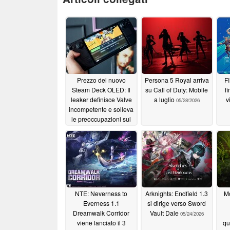
Prezzo del nuovo
Persona 5 Royal arriva
FI
Steam Deck OLED: Il
su Call of Duty: Mobile
f
leaker definisce Valve
a luglio
v
05/28/2026
incompetente e solleva
le preoccupazioni sul
prezzo della Steam
Machine
05/29/2026
NTE: Neverness to
Arknights: Endfield 1.3
Mo
Everness 1.1
si dirige verso Sword
Dreamwalk Corridor
Vault Dale
05/24/2026
viene lanciato il 3
qu