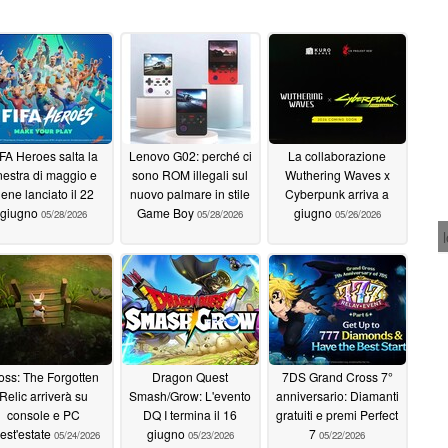
FA Heroes salta la
Lenovo G02: perché ci
La collaborazione
inestra di maggio e
sono ROM illegali sul
Wuthering Waves x
iene lanciato il 22
nuovo palmare in stile
Cyberpunk arriva a
giugno
Game Boy
giugno
05/28/2026
05/28/2026
05/26/2026
ss: The Forgotten
Dragon Quest
7DS Grand Cross 7°
Relic arriverà su
Smash/Grow: L'evento
anniversario: Diamanti
console e PC
DQ I termina il 16
gratuiti e premi Perfect
est'estate
giugno
7
05/24/2026
05/23/2026
05/22/2026