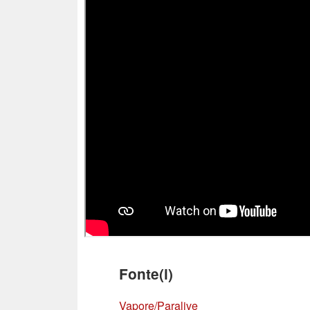
Fonte(i)
Vapore/Paralive