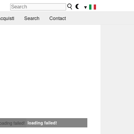
▼
cquisti
Search
Contact
loading failed!
loading failed!