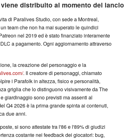
viene distribuito al momento del lancio
vita di Paralives Studio, con sede a Montreal,
 un team che non ha mai superato le quindici
u Patreon nel 2019 ed è stato finanziato interamente
a DLC a pagamento. Ogni aggiornamento attraverso
ione, la creazione del personaggio e la
alives.com/
. Il creatore di personaggi, chiamato
ire i Parafolk in altezza, fisico e personalità,
nza griglia che lo distinguono visivamente da The
 e giardinaggio sono previsti ma assenti al
l Q4 2026 è la prima grande spinta ai contenuti,
rca due anni.
ste, si sono attestate tra l'86 e l'89% di giudizi
ertenza costante nei feedback dei giocatori: bug,