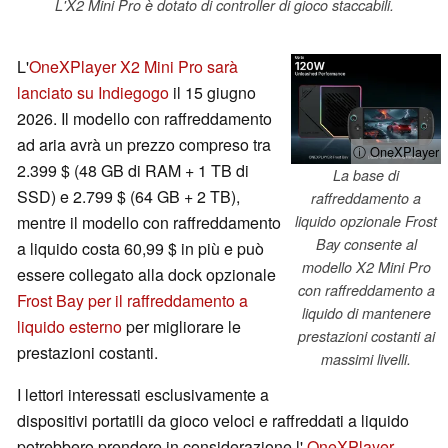
L'X2 Mini Pro è dotato di controller di gioco staccabili.
L'
OneXPlayer X2 Mini Pro sarà
lanciato su Indiegogo
il 15 giugno
2026. Il modello con raffreddamento
ad aria avrà un prezzo compreso tra
ⓘ OneXPlayer
2.399 $ (48 GB di RAM + 1 TB di
La base di
SSD) e 2.799 $ (64 GB + 2 TB),
raffreddamento a
mentre il modello con raffreddamento
liquido opzionale Frost
Bay consente al
a liquido costa 60,99 $ in più e può
modello X2 Mini Pro
essere collegato alla dock opzionale
con raffreddamento a
Frost Bay per il raffreddamento a
liquido di mantenere
liquido esterno
per migliorare le
prestazioni costanti ai
prestazioni costanti.
massimi livelli.
I lettori interessati esclusivamente a
dispositivi portatili da gioco veloci e raffreddati a liquido
potrebbero prendere in considerazione l'
OneXPlayer