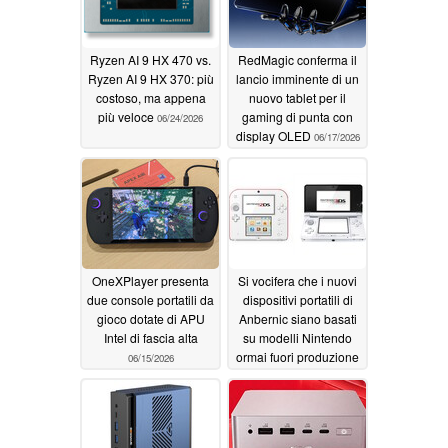
Ryzen AI 9 HX 470 vs.
RedMagic conferma il
Ryzen AI 9 HX 370: più
lancio imminente di un
costoso, ma appena
nuovo tablet per il
più veloce
gaming di punta con
06/24/2026
display OLED
06/17/2026
OneXPlayer presenta
Si vocifera che i nuovi
due console portatili da
dispositivi portatili di
gioco dotate di APU
Anbernic siano basati
Intel di fascia alta
su modelli Nintendo
ormai fuori produzione
06/15/2026
06/14/2026