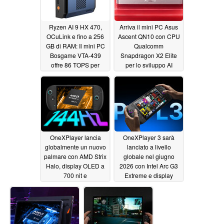
Ryzen AI 9 HX 470,
Arriva il mini PC Asus
OCuLink e fino a 256
Ascent QN10 con CPU
GB di RAM: Il mini PC
Qualcomm
Bosgame VTA-439
Snapdragon X2 Elite
offre 86 TOPS per
per lo sviluppo AI
OpenClaw e le
locale e OpenClaw
applicazioni AI locali
06/02/2026
06/04/2026
OneXPlayer lancia
OneXPlayer 3 sarà
globalmente un nuovo
lanciato a livello
palmare con AMD Strix
globale nel giugno
Halo, display OLED a
2026 con Intel Arc G3
700 nit e
Extreme e display
raffreddamento a
OLED a 144 Hz
liquido
05/28/2026
05/28/2026