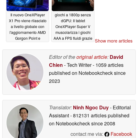
Il nuovo OneXPlayer
giochi a 1800p senza
X1 Pro viene rilasciato
dGPU: Il tablet
a livello globale con
OneXPlayer Super V
l'aggiornamento AMD
muscolarizza i giochi
Gorgon Point e
AAA a FPS fluidi grazie
Show more articles
OCuLink
a Intel Panther Lake
05/22/2026
05/07/2026
Editor of the
original article
:
David
Chien
- Tech Writer
- 1059 articles
published on Notebookcheck
since
2023
Translator:
Ninh Ngoc Duy
- Editorial
Assistant
- 812131 articles published
on Notebookcheck
since 2008
contact me via:
Facebook