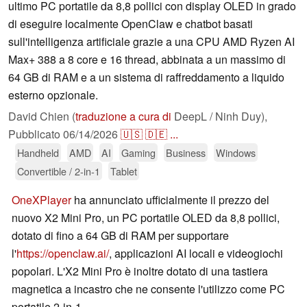
ultimo PC portatile da 8,8 pollici con display OLED in grado
di eseguire localmente OpenClaw e chatbot basati
sull'intelligenza artificiale grazie a una CPU AMD Ryzen AI
Max+ 388 a 8 core e 16 thread, abbinata a un massimo di
64 GB di RAM e a un sistema di raffreddamento a liquido
esterno opzionale.
David Chien (
traduzione a cura di
DeepL / Ninh Duy),
Pubblicato
06/14/2026
🇺🇸
🇩🇪
...
Handheld
AMD
AI
Gaming
Business
Windows
Convertible / 2-in-1
Tablet
OneXPlayer
ha annunciato ufficialmente il prezzo del
nuovo X2 Mini Pro, un PC portatile OLED da 8,8 pollici,
dotato di fino a 64 GB di RAM per supportare
l'
https://openclaw.ai/
, applicazioni AI locali e videogiochi
popolari. L'X2 Mini Pro è inoltre dotato di una tastiera
magnetica a incastro che ne consente l'utilizzo come PC
portatile 2-in-1.