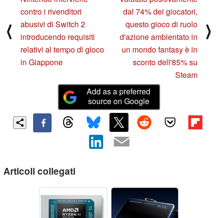
contro i rivenditori
dal 74% dei giocatori,
abusivi di Switch 2
questo gioco di ruolo
⟨
⟩
introducendo requisiti
d'azione ambientato in
relativi al tempo di gioco
un mondo fantasy è in
in Giappone
sconto dell'85% su
Steam
Add as a preferred
source on Google
Articoli collegati