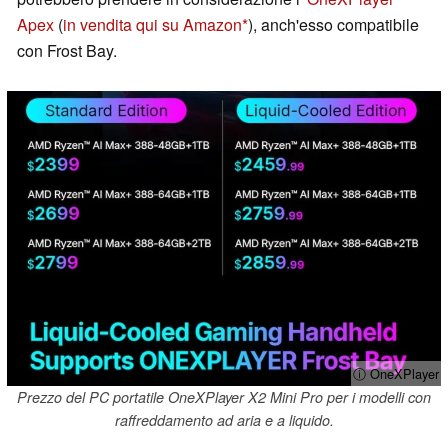
Apex
(
in vendita qui su Amazon
), anch'esso compatibile
con Frost Bay.
ⓘ OneXPlayer
Prezzo del PC portatile OneXPlayer X2 Mini Pro per i modelli con
raffreddamento ad aria e a liquido.