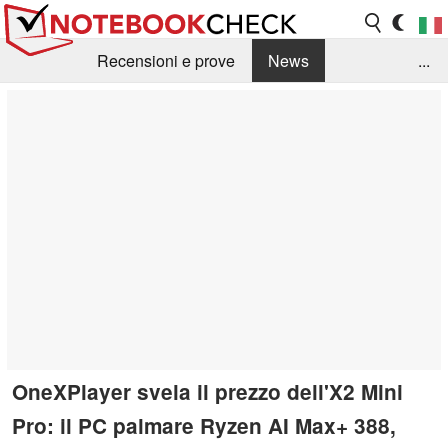
Recensioni e prove
News
...
Raccolta di recensioni
Info Techniche / Tips
Guida agli acquisti
Search
Contact
OneXPlayer svela il prezzo dell'X2 Mini
Pro: il PC palmare Ryzen AI Max+ 388,