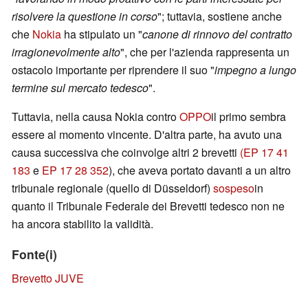
risolvere la questione in corso
"; tuttavia, sostiene anche
che
Nokia
ha stipulato un "
canone di rinnovo del contratto
irragionevolmente alto
", che per l'azienda rappresenta un
ostacolo importante per riprendere il suo "
impegno a lungo
termine sul mercato tedesco
".
Tuttavia, nella causa Nokia contro
OPPO
il primo sembra
essere al momento vincente. D'altra parte, ha avuto una
causa successiva che coinvolge altri 2 brevetti
(EP 17 41
183
e
EP 17 28 352
), che aveva portato davanti a un altro
tribunale regionale (quello di Düsseldorf)
sospeso
in
quanto il Tribunale Federale dei Brevetti tedesco non ne
ha ancora stabilito la validità.
Fonte(i)
Brevetto JUVE