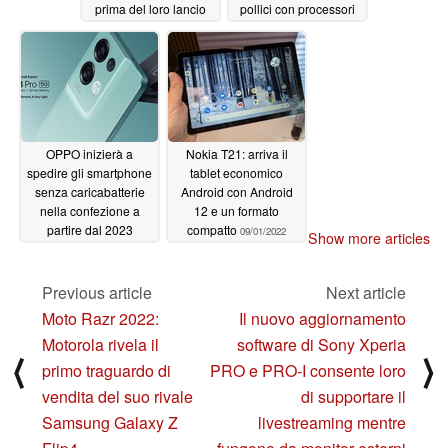
prima del loro lancio
pollici con processori
Intel Jesper Lake
09/15/2022
09/05/2022
OPPO inizierà a
Nokia T21: arriva il
spedire gli smartphone
tablet economico
senza caricabatterie
Android con Android
nella confezione a
12 e un formato
partire dal 2023
compatto
09/01/2022
Show more articles
09/04/2022
Previous article
Next article
Moto Razr 2022:
Il nuovo aggiornamento
Motorola rivela il
software di Sony Xperia
⟨
⟩
primo traguardo di
PRO e PRO-I consente loro
vendita del suo rivale
di supportare il
Samsung Galaxy Z
livestreaming mentre