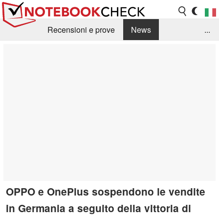
Recensioni e prove
News
...
Raccolta di recensioni
Info Techniche / Tips
Guida agli acquisti
Search
Contact
OPPO e OnePlus sospendono le vendite
in Germania a seguito della vittoria di