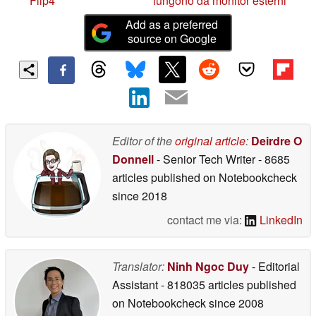
Flip4
fungono da monitor esterni
Add as a preferred
source on Google
Editor of the
original article
:
Deirdre O
Donnell
- Senior Tech Writer
- 8685
articles published on Notebookcheck
since 2018
contact me via:
LinkedIn
Translator:
Ninh Ngoc Duy
- Editorial
Assistant
- 818035 articles published
on Notebookcheck
since 2008