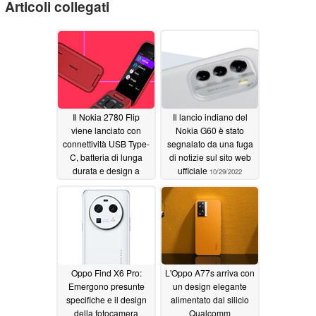
Articoli collegati
Il Nokia 2780 Flip
Il lancio indiano del
viene lanciato con
Nokia G60 è stato
connettività USB Type-
segnalato da una fuga
C, batteria di lunga
di notizie sul sito web
durata e design a
ufficiale
10/29/2022
conchiglia
11/04/2022
Oppo Find X6 Pro:
L'Oppo A77s arriva con
Emergono presunte
un design elegante
specifiche e il design
alimentato dal silicio
della fotocamera
Qualcomm