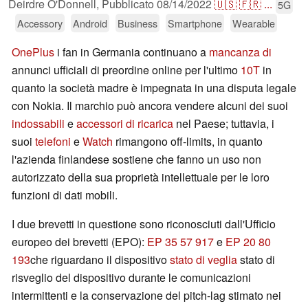
Deirdre O'Donnell,
Pubblicato
08/14/2022
🇺🇸
🇫🇷
...
5G
Accessory
Android
Business
Smartphone
Wearable
OnePlus
i fan in Germania continuano a
mancanza di
annunci ufficiali di preordine online per l'ultimo
10T
in
quanto la società madre è impegnata in una disputa legale
con Nokia. Il marchio può ancora vendere alcuni dei suoi
indossabili
e
accessori di ricarica
nel Paese; tuttavia, i
suoi
telefoni
e
Watch
rimangono off-limits, in quanto
l'azienda finlandese sostiene che fanno un uso non
autorizzato della sua proprietà intellettuale per le loro
funzioni di dati mobili.
I due brevetti in questione sono riconosciuti dall'Ufficio
europeo dei brevetti (EPO):
EP 35 57 917
e
EP 20 80
193
che riguardano il dispositivo
stato di veglia
stato di
risveglio del dispositivo durante le comunicazioni
intermittenti e la conservazione del pitch-lag stimato nei