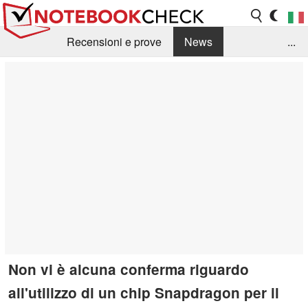
Recensioni e prove
News
...
Raccolta di recensioni
Info Techniche / Tips
Guida agli acquisti
Search
Contact
Non vi è alcuna conferma riguardo
all'utilizzo di un chip Snapdragon per il