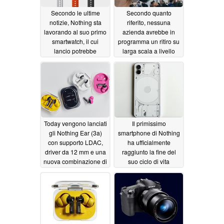
Secondo le ultime
Secondo quanto
notizie, Nothing sta
riferito, nessuna
lavorando al suo primo
azienda avrebbe in
smartwatch, il cui
programma un ritiro su
lancio potrebbe
larga scala a livello
avvenire a settembre
globale, mentre le
vendite di smartphone
07/28/2026
faticano a decollare
07/24/2026
Today vengono lanciati
Il primissimo
gli Nothing Ear (3a)
smartphone di Nothing
con supporto LDAC,
ha ufficialmente
driver da 12 mm e una
raggiunto la fine del
nuova combinazione di
suo ciclo di vita
colori
07/07/2026
07/04/2026