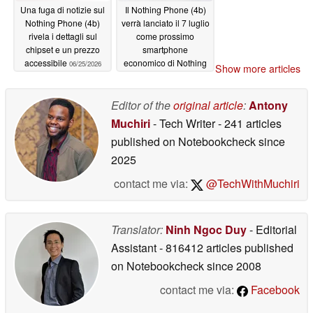
Una fuga di notizie sul
Il Nothing Phone (4b)
Nothing Phone (4b)
verrà lanciato il 7 luglio
rivela i dettagli sul
come prossimo
chipset e un prezzo
smartphone
accessibile
economico di Nothing
06/25/2026
Show more articles
06/23/2026
Editor of the
original article
:
Antony
Muchiri
- Tech Writer
- 241 articles
published on Notebookcheck
since
2025
contact me via:
@TechWithMuchiri
Translator:
Ninh Ngoc Duy
- Editorial
Assistant
- 816412 articles published
on Notebookcheck
since 2008
contact me via:
Facebook