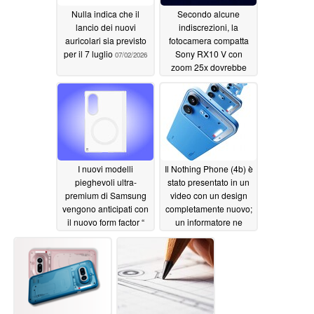
Nulla indica che il
Secondo alcune
lancio dei nuovi
indiscrezioni, la
auricolari sia previsto
fotocamera compatta
per il 7 luglio
Sony RX10 V con
07/02/2026
zoom 25x dovrebbe
essere lanciata a breve
07/01/2026
I nuovi modelli
Il Nothing Phone (4b) è
pieghevoli ultra-
stato presentato in un
premium di Samsung
video con un design
vengono anticipati con
completamente nuovo;
il nuovo form factor “
un informatore ne
Galaxy ” dello Z Fold
rivela le specifiche
tecniche
06/30/2026
06/25/2026