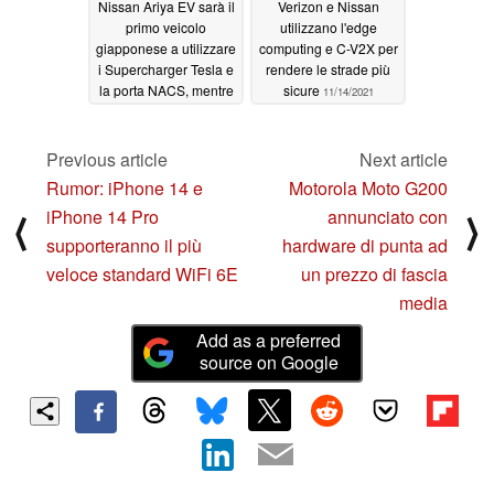
Nissan Ariya EV sarà il
Verizon e Nissan
primo veicolo
utilizzano l'edge
giapponese a utilizzare
computing e C-V2X per
i Supercharger Tesla e
rendere le strade più
la porta NACS, mentre
sicure
11/14/2021
Nissan si muove per
adottare l'hardware
Tesla nei futuri veicoli
Previous article
Next article
elettrici
07/20/2023
Rumor: iPhone 14 e
Motorola Moto G200
iPhone 14 Pro
annunciato con
⟨
⟩
supporteranno il più
hardware di punta ad
veloce standard WiFi 6E
un prezzo di fascia
media
Add as a preferred
source on Google