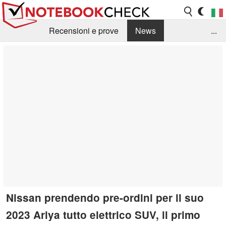
Recensioni e prove
News
...
Raccolta di recensioni
Info Techniche / Tips
Guida agli acquisti
Search
Contact
Nissan prendendo pre-ordini per il suo
2023 Ariya tutto elettrico SUV, il primo