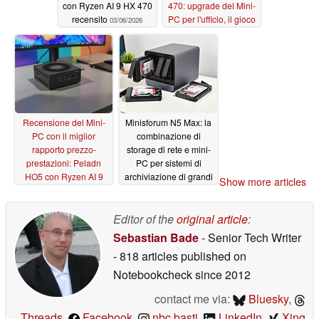
con Ryzen AI 9 HX 470
470: upgrade del Mini-
recensito
PC per l'ufficio, il gioco
03/06/2026
e l'AI con il collo di
bottiglia della RAM?
03/05/2026
Recensione del Mini-
Minisforum N5 Max: la
PC con il miglior
combinazione di
rapporto prezzo-
storage di rete e mini-
prestazioni: Peladn
PC per sistemi di
HO5 con Ryzen AI 9
archiviazione di grandi
Show more articles
HX 370 come consiglio
dimensioni è dotata di
da insider contro
una potente APU AMD
Geekom e Minisforum
Editor of the
original article
:
01/10/2026
02/22/2026
Sebastian Bade
- Senior Tech Writer
- 818 articles published on
Notebookcheck
since 2012
contact me via:
Bluesky
,
Threads
,
Facebook
,
nbc.basti
,
LinkedIn
,
Xing