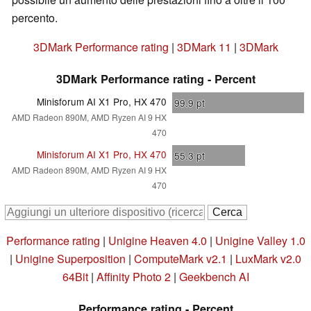
percento.
3DMark Performance rating
|
3DMark 11
|
3DMark
3DMark Performance rating - Percent
Minisforum AI X1 Pro, HX 470
99.9
pt
AMD Radeon 890M, AMD Ryzen AI 9 HX
470
Minisforum AI X1 Pro, HX 470
55.3
pt
AMD Radeon 890M, AMD Ryzen AI 9 HX
470
Performance rating
|
Unigine Heaven 4.0
|
Unigine Valley 1.0
|
Unigine Superposition
|
ComputeMark v2.1
|
LuxMark v2.0
64Bit
|
Affinity Photo 2
|
Geekbench AI
Performance rating - Percent