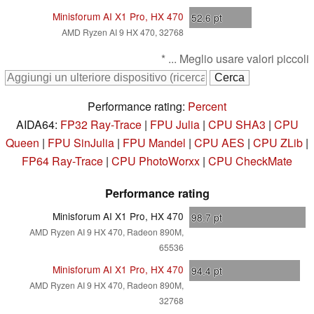
Minisforum AI X1 Pro, HX 470
52.6
pt
AMD Ryzen AI 9 HX 470, 32768
* ... Meglio usare valori piccoli
Performance rating:
Percent
AIDA64:
FP32 Ray-Trace
|
FPU Julia
|
CPU SHA3
|
CPU
Queen
|
FPU SinJulia
|
FPU Mandel
|
CPU AES
|
CPU ZLib
|
FP64 Ray-Trace
|
CPU PhotoWorxx
|
CPU CheckMate
Performance rating
Minisforum AI X1 Pro, HX 470
98.7
pt
AMD Ryzen AI 9 HX 470, Radeon 890M,
65536
Minisforum AI X1 Pro, HX 470
94.4
pt
AMD Ryzen AI 9 HX 470, Radeon 890M,
32768