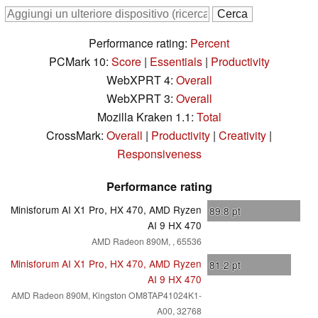
Performance rating:
Percent
PCMark 10:
Score
|
Essentials
|
Productivity
WebXPRT 4:
Overall
WebXPRT 3:
Overall
Mozilla Kraken 1.1:
Total
CrossMark:
Overall
|
Productivity
|
Creativity
|
Responsiveness
Performance rating
Minisforum AI X1 Pro, HX 470, AMD Ryzen
89.8
pt
AI 9 HX 470
AMD Radeon 890M, , 65536
Minisforum AI X1 Pro, HX 470, AMD Ryzen
81.2
pt
AI 9 HX 470
AMD Radeon 890M, Kingston OM8TAP41024K1-
A00, 32768