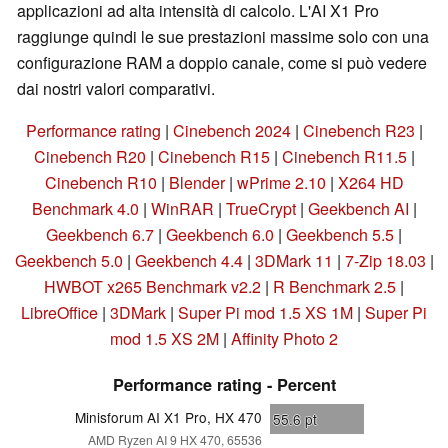
applicazioni ad alta intensità di calcolo. L'AI X1 Pro
raggiunge quindi le sue prestazioni massime solo con una
configurazione RAM a doppio canale, come si può vedere
dai nostri valori comparativi.
Performance rating
|
Cinebench 2024
|
Cinebench R23
|
Cinebench R20
|
Cinebench R15
|
Cinebench R11.5
|
Cinebench R10
|
Blender
|
wPrime 2.10
|
X264 HD
Benchmark 4.0
|
WinRAR
|
TrueCrypt
|
Geekbench AI
|
Geekbench 6.7
|
Geekbench 6.0
|
Geekbench 5.5
|
Geekbench 5.0
|
Geekbench 4.4
|
3DMark 11
|
7-Zip 18.03
|
HWBOT x265 Benchmark v2.2
|
R Benchmark 2.5
|
LibreOffice
|
3DMark
|
Super Pi mod 1.5 XS 1M
|
Super Pi
mod 1.5 XS 2M
|
Affinity Photo 2
Performance rating - Percent
Minisforum AI X1 Pro, HX 470
55.6
pt
AMD Ryzen AI 9 HX 470, 65536