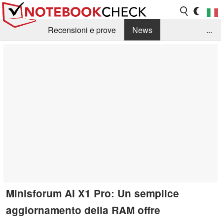
Recensioni e prove
News
...
Raccolta di recensioni
Info Techniche / Tips
Guida agli acquisti
Search
Contact
Minisforum AI X1 Pro: Un semplice
aggiornamento della RAM offre