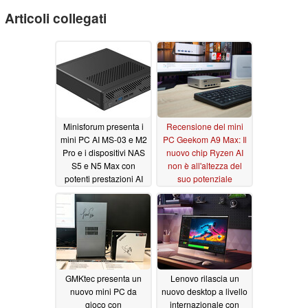
Articoli collegati
Minisforum presenta i
Recensione del mini
mini PC AI MS-03 e M2
PC Geekom A9 Max: Il
Pro e i dispositivi NAS
nuovo chip Ryzen AI
S5 e N5 Max con
non è all'altezza del
potenti prestazioni AI
suo potenziale
NPU
06/02/2026
05/27/2026
GMKtec presenta un
Lenovo rilascia un
nuovo mini PC da
nuovo desktop a livello
gioco con
internazionale con