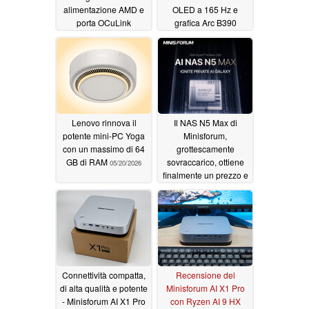
alimentazione AMD e
OLED a 165 Hz e
porta OCuLink
grafica Arc B390
05/20/2026
05/20/2026
Lenovo rinnova il
Il NAS N5 Max di
potente mini-PC Yoga
Minisforum,
con un massimo di 64
grottescamente
GB di RAM
sovraccarico, ottiene
05/20/2026
finalmente un prezzo e
una data di uscita
04/21/2026
Connettività compatta,
Recensione del
di alta qualità e potente
Minisforum AI X1 Pro
- Minisforum AI X1 Pro
con Ryzen AI 9 HX