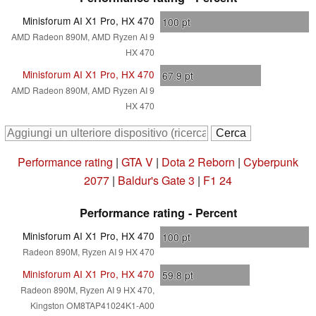
Minisforum AI X1 Pro, HX 470
100
pt
AMD Radeon 890M, AMD Ryzen AI 9
HX 470
Minisforum AI X1 Pro, HX 470
67.9
pt
AMD Radeon 890M, AMD Ryzen AI 9
HX 470
Performance rating
|
GTA V
|
Dota 2 Reborn
|
Cyberpunk
2077
|
Baldur's Gate 3
|
F1 24
Performance rating - Percent
Minisforum AI X1 Pro, HX 470
100
pt
Radeon 890M, Ryzen AI 9 HX 470
Minisforum AI X1 Pro, HX 470
59.8
pt
Radeon 890M, Ryzen AI 9 HX 470,
Kingston OM8TAP41024K1-A00