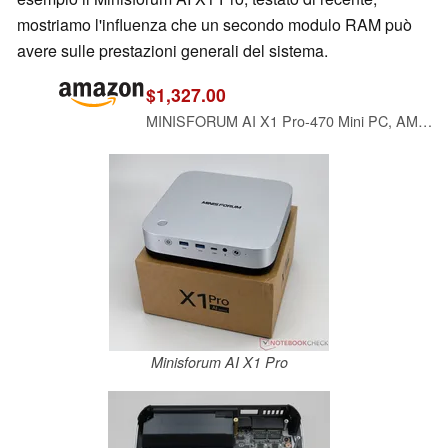
mostriamo l'influenza che un secondo modulo RAM può
avere sulle prestazioni generali del sistema.
$1,327.00
MINISFORUM AI X1 Pro-470 Mini PC, AMD Ryzen AI 9 HX470 (12C/24T, up to 5.2 GHz), Radeon 890M, 32 GB DDR5 RAM, 1 TB PCIe 4.0 SSD, 4K Quad-Display, Dual 2,5G LAN, Wi-Fi 7, Bluetooth 5.4, OCuLink
Minisforum AI X1 Pro