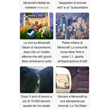
Minecraft infettati da
"doppiatori di animali
malware
veri" e un "sussurratore
06/08/2026
di mucche" per
l'aggiornamento Tiny
Takeover di Minecraft
04/04/2026
Le voci su Minecraft
Pietra miliare di
Steam si riaccendono,
Minecraft: La comunità
dopo che un insider
ricrea New York in
afferma che altri giochi
scala 1:1, aperta
Xbox arriveranno sullo
all'esplorazione di tutti
store PC di Valve
01/19/2026
02/01/2026
Dopo 3 anni di lavoro e
Giocare a Minecraft su
più di 70.000 blocchi,
una stampante per
questo fan ha creato
ricevute: Lo YouTuber