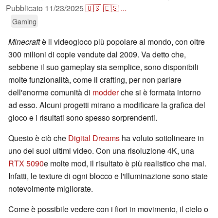
Pubblicato
11/23/2025
🇺🇸
🇪🇸
...
Gaming
Minecraft
è il videogioco più popolare al mondo, con oltre
300 milioni di copie vendute dal 2009. Va detto che,
sebbene il suo gameplay sia semplice, sono disponibili
molte funzionalità, come il crafting, per non parlare
dell'enorme comunità di
modder
che si è formata intorno
ad esso. Alcuni progetti mirano a modificare la grafica del
gioco e i risultati sono spesso sorprendenti.
Questo è ciò che
Digital Dreams
ha voluto sottolineare in
uno dei suoi ultimi video. Con una risoluzione 4K, una
RTX 5090
e molte mod, il risultato è più realistico che mai.
Infatti, le texture di ogni blocco e l'illuminazione sono state
notevolmente migliorate.
Come è possibile vedere con i fiori in movimento, il cielo o