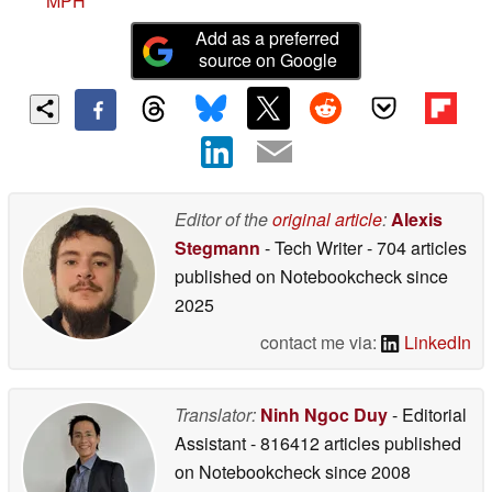
MPH
Add as a preferred
source on Google
Editor of the
original article
:
Alexis
Stegmann
- Tech Writer
- 704 articles
published on Notebookcheck
since
2025
contact me via:
LinkedIn
Translator:
Ninh Ngoc Duy
- Editorial
Assistant
- 816412 articles published
on Notebookcheck
since 2008