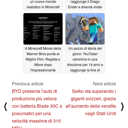
un nuovo mondo
raggiunge il Drago
realistico in Minecraft
Ender e diventa virale
12/15/2025
11/30/2025
A Minecraft Movie della
Un pezzo di storia del
Warner Bros punta al
gioco: YouTuber
Miglior Film, Regista e
cammina in una
Attore dopo
direzione per 14 anni e
l'impressionante
raggiunge la fine di
incasso di 957 milioni
Minecraft
10/07/2025
di dollari
10/28/2025
Previous article
Next article
BYD presenta l'auto di
Seiko sta superando i
produzione più veloce
giganti svizzeri, grazie
⟨
⟩
con batteria Blade 30C e
all'aumento delle vendite
pneumatici per una
negli Stati Uniti
velocità massima di 310