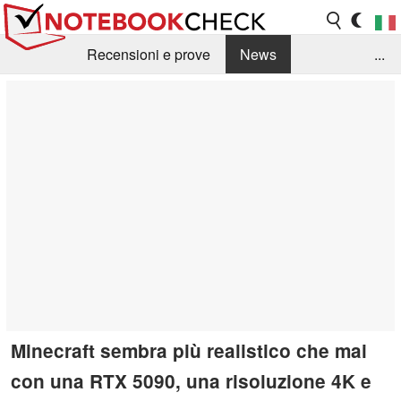
Recensioni e prove
News
...
Raccolta di recensioni
Info Techniche / Tips
Guida agli acquisti
Search
Contact
Minecraft sembra più realistico che mai
con una RTX 5090, una risoluzione 4K e