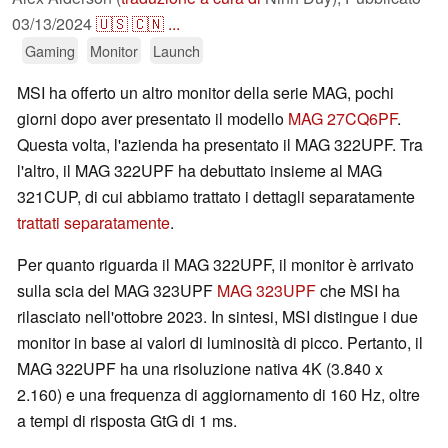
03/13/2024
🇺🇸
🇨🇳
...
Gaming
Monitor
Launch
MSI ha offerto un altro monitor della serie MAG, pochi
giorni dopo aver presentato il modello
MAG 27CQ6PF
.
Questa volta, l'azienda ha presentato il MAG 322UPF. Tra
l'altro, il MAG 322UPF ha debuttato insieme al MAG
321CUP, di cui abbiamo trattato i dettagli separatamente
trattati separatamente
.
Per quanto riguarda il MAG 322UPF, il monitor è arrivato
sulla scia del MAG 323UPF
MAG 323UPF
che MSI ha
rilasciato nell'ottobre 2023. In sintesi, MSI distingue i due
monitor in base ai valori di luminosità di picco. Pertanto, il
MAG 322UPF ha una risoluzione nativa 4K (3.840 x
2.160) e una frequenza di aggiornamento di 160 Hz, oltre
a tempi di risposta GtG di 1 ms.