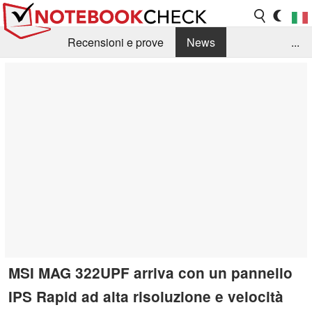
Recensioni e prove
News
...
Raccolta di recensioni
Info Techniche / Tips
Guida agli acquisti
Search
Contact
MSI MAG 322UPF arriva con un pannello
IPS Rapid ad alta risoluzione e velocità