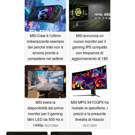
ROG, Dell Alienware e
Gigabyte AORUS
04/05/2024
MSI Claw è l'ultimo
MSI annuncia un
imbarazzante esempio
nuovo monitor per il
del perché Intel non è
gaming IPS compatto
ancora pronta a
con frequenza di
competere nel settore
aggiornamento di 180
dei giochi
Hz e supporto VRR
03/23/2024
03/21/2024
MSI svela la
MSI MPG 341CQPX ha
disponibilità del primo
rivelato le specifiche, i
monitor per il gaming
prezzi e la presunta
Mini LED da 500 Hz e
finestra di rilascio
1440p
03/21/2024
03/21/2024