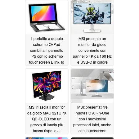
Il portatile a doppio
MSI presenta un
schermo OkPad
monitor da gioco
combina il pannello
conveniente con
IPS con lo schermo
pannello 4K da 160 Hz
touchscreen E Ink, lo
e USB-C in colore
stilo e la tastiera
bianco
04/12/2024
Bluetooth
07/06/2024
MSI rilascia il monitor
MSI: presentati tre
da gioco MAG 321UPX
nuovi PC All-in-One
QD-OLED con un
con i nuovissimi
prezzo di lancio più
processori Intel, anche
basso rispetto ai
con touchscreen
concorrenti ASUS
03/28/2024