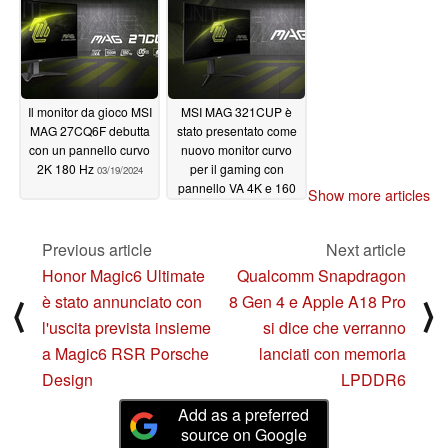
Il monitor da gioco MSI
MSI MAG 321CUP è
MAG 27CQ6F debutta
stato presentato come
con un pannello curvo
nuovo monitor curvo
2K 180 Hz
per il gaming con
03/19/2024
pannello VA 4K e 160
Show more articles
Hz
03/13/2024
Previous article
Next article
Honor Magic6 Ultimate
Qualcomm Snapdragon
è stato annunciato con
8 Gen 4 e Apple A18 Pro
⟨
⟩
l'uscita prevista insieme
si dice che verranno
a Magic6 RSR Porsche
lanciati con memoria
Design
LPDDR6
Add as a preferred
source on Google