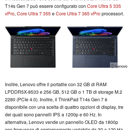
T14s Gen 7 può essere configurato con
Core Ultra 5 335
vPro
,
Core Ultra 7 355
e
Core Ultra 7 365 vPro
processori.
ⓘ Lenovo
Inoltre, Lenovo offre il portatile con 32 GB di RAM
LPDDR5X-8533 e 256 GB, 512 GB o 1 TB di storage M.2
2280 (PCIe 4.0). Inoltre, il ThinkPad T14s Gen 7 è
disponibile con una scelta di quattro opzioni di display, tre
dei quali sono pannelli IPS a 1200p e 60 Hz. In
alternativa, Lenovo vende un pannello OLED da 1800p
con frequenza di aggiornamento variabile da 30 a 120 Hz,