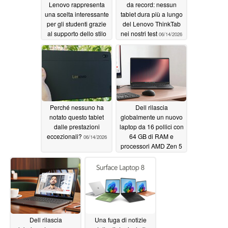
Lenovo rappresenta
da record: nessun
una scelta interessante
tablet dura più a lungo
per gli studenti grazie
del Lenovo ThinkTab
al supporto dello stilo
nei nostri test
06/14/2026
06/14/2026
Perché nessuno ha
Dell rilascia
notato questo tablet
globalmente un nuovo
dalle prestazioni
laptop da 16 pollici con
eccezionali?
64 GB di RAM e
06/14/2026
processori AMD Zen 5
06/05/2026
Dell rilascia
Una fuga di notizie