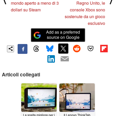
mondo aperto a meno di 3
Regno Unito, le
dollari su Steam
console Xbox sono
sostenute da un gioco
esclusivo
Add as a preferred
source on Google
Articoli collegati
La scelta migliore per i
Il Lenovo ThinkTab