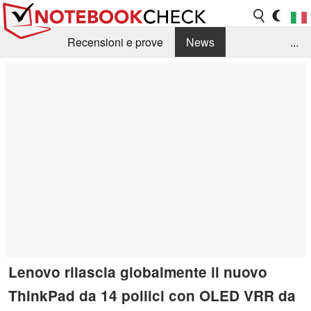
Recensioni e prove
News
...
Raccolta di recensioni
Info Techniche / Tips
Guida agli acquisti
Search
Contact
Lenovo rilascia globalmente il nuovo
ThinkPad da 14 pollici con OLED VRR da