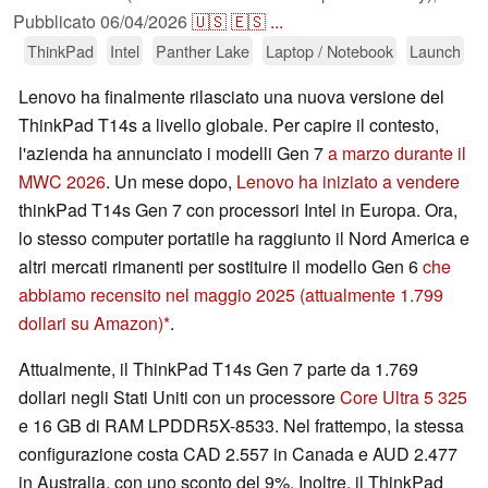
Pubblicato
06/04/2026
🇺🇸
🇪🇸
...
ThinkPad
Intel
Panther Lake
Laptop / Notebook
Launch
Lenovo ha finalmente rilasciato una nuova versione del
ThinkPad T14s a livello globale. Per capire il contesto,
l'azienda ha annunciato i modelli Gen 7
a marzo durante il
MWC 2026
. Un mese dopo,
Lenovo ha iniziato a vendere
thinkPad T14s Gen 7 con processori Intel in Europa. Ora,
lo stesso computer portatile ha raggiunto il Nord America e
altri mercati rimanenti per sostituire il modello Gen 6
che
abbiamo recensito nel maggio 2025
(attualmente 1.799
dollari su Amazon)
.
Attualmente, il ThinkPad T14s Gen 7 parte da 1.769
dollari negli Stati Uniti con un processore
Core Ultra 5 325
e 16 GB di RAM LPDDR5X-8533. Nel frattempo, la stessa
configurazione costa CAD 2.557 in Canada e AUD 2.477
in Australia, con uno sconto del 9%. Inoltre, il ThinkPad