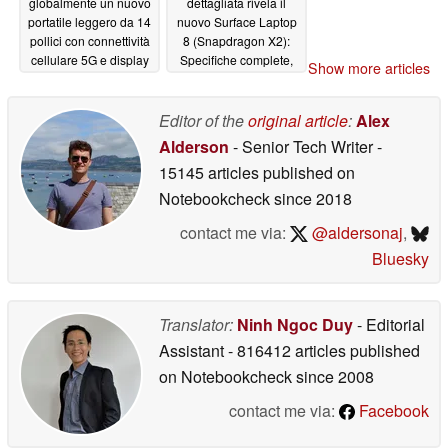
globalmente un nuovo
dettagliata rivela il
portatile leggero da 14
nuovo Surface Laptop
pollici con connettività
8 (Snapdragon X2):
cellulare 5G e display
Specifiche complete,
Show more articles
VRR da 120 Hz
colori, data di uscita
06/05/2026
06/04/2026
Editor of the
original article
:
Alex
Alderson
- Senior Tech Writer
-
15145 articles published on
Notebookcheck
since 2018
contact me via:
@aldersonaj
,
Bluesky
Translator:
Ninh Ngoc Duy
- Editorial
Assistant
- 816412 articles published
on Notebookcheck
since 2008
contact me via:
Facebook