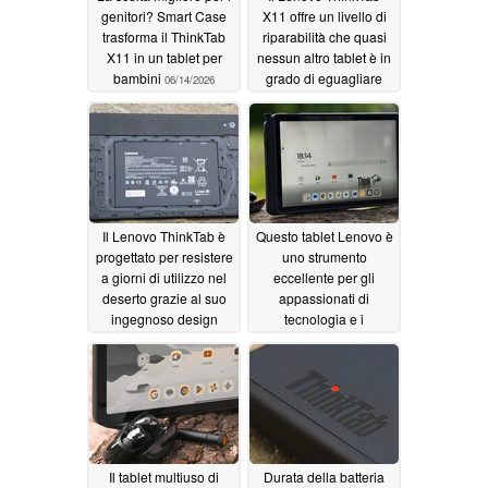
genitori? Smart Case
X11 offre un livello di
trasforma il ThinkTab
riparabilità che quasi
X11 in un tablet per
nessun altro tablet è in
bambini
grado di eguagliare
06/14/2026
06/14/2026
Il Lenovo ThinkTab è
Questo tablet Lenovo è
progettato per resistere
uno strumento
a giorni di utilizzo nel
eccellente per gli
deserto grazie al suo
appassionati di
ingegnoso design
tecnologia e i
della batteria
professionisti
06/14/2026
06/14/2026
Il tablet multiuso di
Durata della batteria