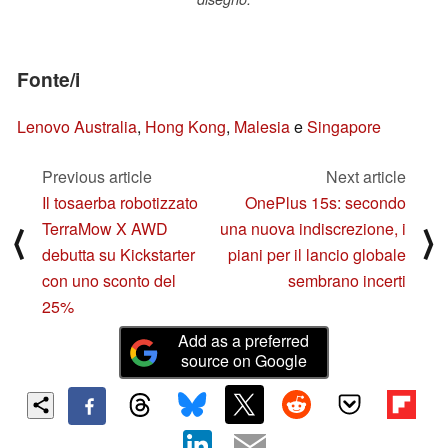
Fonte/i
Lenovo Australia
,
Hong Kong
,
Malesia
e
Singapore
Previous article
Next article
Il tosaerba robotizzato
OnePlus 15s: secondo
TerraMow X AWD
una nuova indiscrezione, i
⟨
⟩
debutta su Kickstarter
piani per il lancio globale
con uno sconto del
sembrano incerti
25%
Add as a preferred
source on Google