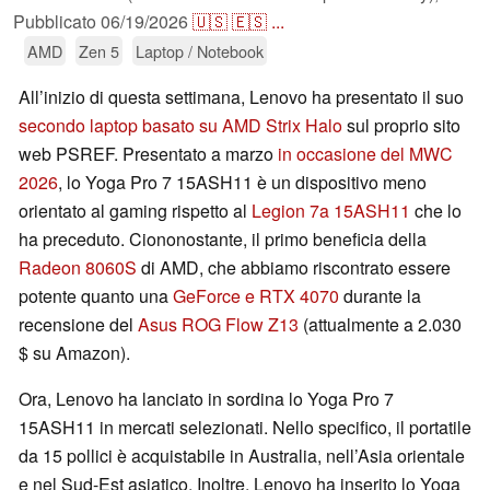
Pubblicato
06/19/2026
🇺🇸
🇪🇸
...
AMD
Zen 5
Laptop / Notebook
All’inizio di questa settimana, Lenovo ha presentato il suo
secondo laptop basato su AMD Strix Halo
sul proprio sito
web PSREF. Presentato a marzo
in occasione del MWC
2026
, lo Yoga Pro 7 15ASH11 è un dispositivo meno
orientato al gaming rispetto al
Legion 7a 15ASH11
che lo
ha preceduto. Ciononostante, il primo beneficia della
Radeon 8060S
di AMD, che abbiamo riscontrato essere
potente quanto una
GeForce e RTX 4070
durante la
recensione del
Asus ROG Flow Z13
(attualmente a 2.030
$ su Amazon).
Ora, Lenovo ha lanciato in sordina lo Yoga Pro 7
15ASH11 in mercati selezionati. Nello specifico, il portatile
da 15 pollici è acquistabile in Australia, nell’Asia orientale
e nel Sud-Est asiatico. Inoltre, Lenovo ha inserito lo Yoga