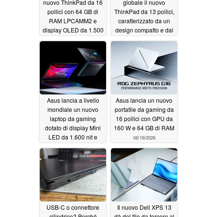
nuovo ThinkPad da 16
globale il nuovo
pollici con 64 GB di
ThinkPad da 13 pollici,
RAM LPCAMM2 e
caratterizzato da un
display OLED da 1.500
design compatto e dai
nit
processori Intel Lunar
06/21/2026
Lake
06/20/2026
Asus lancia a livello
Asus lancia un nuovo
mondiale un nuovo
portatile da gaming da
laptop da gaming
16 pollici con GPU da
dotato di display Mini
160 W e 64 GB di RAM
LED da 1.600 nit e
06/19/2026
GPU da 175 W
06/19/2026
USB-C o connettore
Il nuovo Dell XPS 13
cilindrico? Perché
dà del filo da torcere al