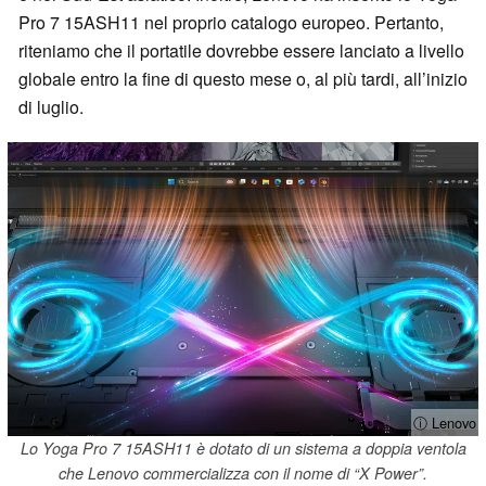
Pro 7 15ASH11 nel proprio catalogo europeo. Pertanto,
riteniamo che il portatile dovrebbe essere lanciato a livello
globale entro la fine di questo mese o, al più tardi, all’inizio
di luglio.
ⓘ Lenovo
Lo Yoga Pro 7 15ASH11 è dotato di un sistema a doppia ventola
che Lenovo commercializza con il nome di “X Power”.