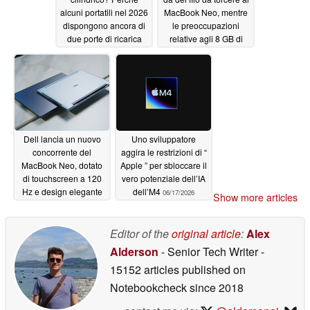
alcuni portatili nel 2026
MacBook Neo, mentre
dispongono ancora di
le preoccupazioni
due porte di ricarica
relative agli 8 GB di
RAM sembrano
06/18/2026
esagerate
06/18/2026
Dell lancia un nuovo
Uno sviluppatore
concorrente del
aggira le restrizioni di “
MacBook Neo, dotato
Apple ” per sbloccare il
di touchscreen a 120
vero potenziale dell’IA
Hz e design elegante
dell’M4
06/17/2026
Show more articles
06/18/2026
Editor of the
original article
:
Alex
Alderson
- Senior Tech Writer
-
15152 articles published on
Notebookcheck
since 2018