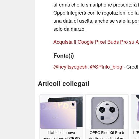
afferma che lo smartphone presenterà i
Oppo integrerà con le regolazioni dell
una data di uscita, anche se vale la pe
solo da marzo.
Acquista il Google Pixel Buds Pro su
Fonte(i)
@heyitsyogesh
,
@SPinfo_blog
- Credi
Articoli collegati
Il tablet di nuova
OPPO Find X6 Pro è
Il 
generazione di OPPO
destinato a diventare
la