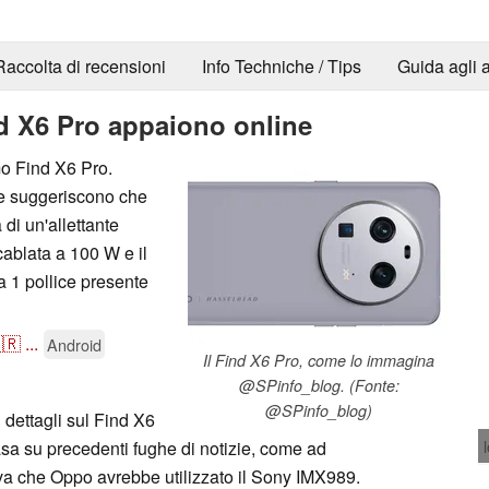
Raccolta di recensioni
Info Techniche / Tips
Guida agli a
nd X6 Pro appaiono online
mo Find X6 Pro.
che suggeriscono che
di un'allettante
cablata a 100 W e il
 1 pollice presente
🇷
...
Android
Il Find X6 Pro, come lo immagina
@SPinfo_blog. (Fonte:
@SPinfo_blog)
 dettagli sul Find X6
basa su precedenti fughe di notizie, come ad
a che Oppo avrebbe utilizzato il Sony IMX989.