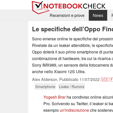
Recensioni e prove
News
Le specifiche dell'Oppo Fi
Sono emerse online le specifiche del prossi
Rivelate da un leaker attendibile, le specifi
Oppo doterà il suo primo smartphone di punta 
combinazione di hardware, tra cui la ricarica 
Sony IMX989, un sensore della fotocamera da
anche nello Xiaomi 12S Ultra.
Alex Alderson,
Pubblicato
11/07/2022
🇺🇸

Smartphone
Leaks / Rumors
Yogesh Brar
ha condiviso online alcuni
Pro. Scrivendo su Twitter, il leaker si 
esempio
un'indiscrezione
che sostenev