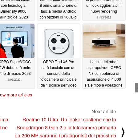
con tecnologia
il primo smartphone di
un look aggiornato in
Dimensity 9000
fascia media Android
nuovi rendering
all'inizio del 2023
con opzioni di 16GB di
11/13/2022
RAM
11/20/2022
11/19/2022
'OPPO SuperVOOC
OPPO Find X6 Pro
Lancio del robot
0W debutterà entro
sarà lanciato con un
aspirapolvere OPPO
 fine di marzo 2023
sensore della
N3 con potenza di
fotocamera principale
aspirazione di 4.000
11/06/2022
da 1 pollice per video
Pa e mop a vibrazione
4K HDR in condizioni
sonica
11/02/2022
ow more articles
di scarsa luminosità
11/03/2022
Next article
rima
Realme 10 Ultra: Un leaker sostiene che lo
i ne
Snapdragon 8 Gen 2 e la fotocamera primaria
⟩
da 200 MP saranno i protagonisti del prossimo