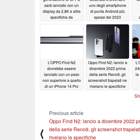
sarà lanciato con un
uno degli smartphone
display da 2,8K e altre
di punta Android più
specifiche da
spessi del 2023
"ammiraglia"
11/26/2022
11/22/2022
L'OPPO Find N2
Oppo Find N2: lancio a
L
dovrebbe essere
dicembre 2022 prima
24
lanciato con un peso
della serie Reno9, gli
la
non superiore a quello
screenshot trapelati ne
di un iPhone 14 Pro
rivelano le specifiche
Max
11/12/2022
11/07/2022
Sh
Previous article
Oppo Find N2: lancio a dicembre 2022 p
della serie Reno9, gli screenshot trapelat
⟨
rivelano le specifiche