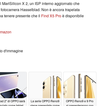
l MariSilicon X 2, un ISP interno aggiornato che
a fotocamera Hasselblad. Non è ancora trapelata
na tenere presente che il
Find X5 Pro
è disponibile
 Amazon
to d'immagine
"Pad 2" di OPPO sarà
La serie OPPO Reno9
OPPO Reno9 e 9 Pro
nciato come tablet
viene presentata come
si presenteranno con