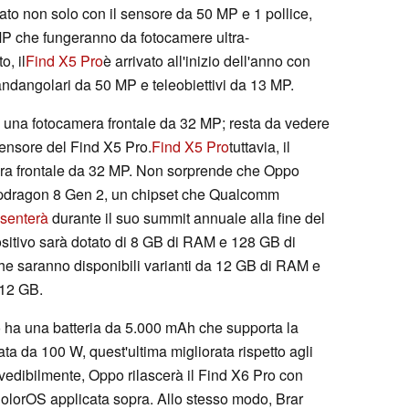
ato non solo con il sensore da 50 MP e 1 pollice,
MP che fungeranno da fotocamere ultra-
o, il
Find X5 Pro
è arrivato all'inizio dell'anno con
andangolari da 50 MP e teleobiettivi da 13 MP.
 una fotocamera frontale da 32 MP; resta da vedere
 sensore del Find X5 Pro.
Find X5 Pro
tuttavia, il
mera frontale da 32 MP. Non sorprende che Oppo
apdragon 8 Gen 2, un chipset che Qualcomm
senterà
durante il suo summit annuale alla fine del
positivo sarà dotato di 8 GB di RAM e 128 GB di
che saranno disponibili varianti da 12 GB di RAM e
512 GB.
ro ha una batteria da 5.000 mAh che supporta la
ta da 100 W, quest'ultima migliorata rispetto agli
evedibilmente, Oppo rilascerà il Find X6 Pro con
olorOS applicata sopra. Allo stesso modo, Brar