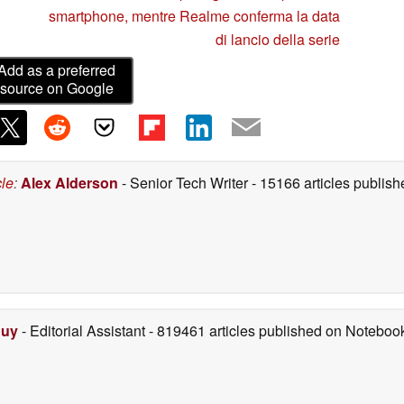
smartphone, mentre Realme conferma la data
di lancio della serie
Add as a preferred
source on Google
cle
:
Alex Alderson
- Senior Tech Writer
- 15166 articles publi
Duy
- Editorial Assistant
- 819461 articles published on Notebo