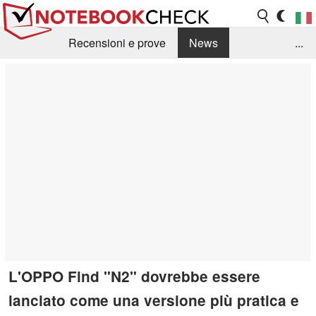
Recensioni e prove
News
...
Raccolta di recensioni
Info Techniche / Tips
Guida agli acquisti
Search
Contact
L'OPPO Find "N2" dovrebbe essere
lanciato come una versione più pratica e