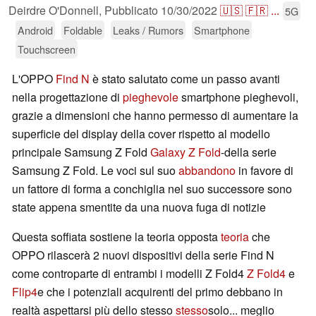
Deirdre O'Donnell,
Pubblicato
10/30/2022
🇺🇸
🇫🇷
...
5G
Android
Foldable
Leaks / Rumors
Smartphone
Touchscreen
L'OPPO
Find N
è stato salutato come un passo avanti
nella progettazione di
pieghevole
smartphone pieghevoli,
grazie a dimensioni che hanno permesso di aumentare la
superficie del display della cover rispetto al modello
principale Samsung Z Fold
Galaxy Z Fold
-della serie
Samsung Z Fold. Le voci sul suo
abbandono
in favore di
un fattore di forma a conchiglia nel suo successore sono
state appena smentite da una nuova fuga di notizie
Questa soffiata sostiene la teoria opposta
teoria
che
OPPO rilascerà 2 nuovi dispositivi della serie Find N
come controparte di entrambi i modelli Z Fold4
Z Fold4
e
Flip4
e che i potenziali acquirenti del primo debbano in
realtà aspettarsi più dello stesso
stesso
solo... meglio