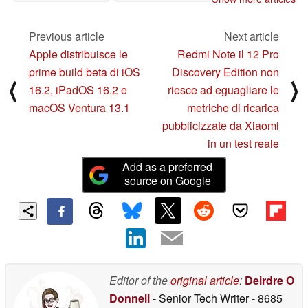
concorrente P50
quella del OnePlus 10
Pocket
Pro
10/19/2022
10/13/2022
Previous article
Next article
Apple distribuisce le
Redmi Note il 12 Pro
prime build beta di iOS
Discovery Edition non
⟨
⟩
16.2, iPadOS 16.2 e
riesce ad eguagliare le
macOS Ventura 13.1
metriche di ricarica
pubblicizzate da Xiaomi
in un test reale
Add as a preferred
source on Google
Editor of the
original article
:
Deirdre O
Donnell
- Senior Tech Writer
- 8685