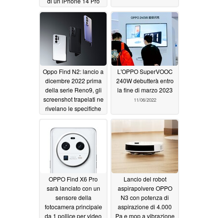
di un iPhone 14 Pro
Max
11/12/2022
Oppo Find N2: lancio a
L'OPPO SuperVOOC
dicembre 2022 prima
240W debutterà entro
della serie Reno9, gli
la fine di marzo 2023
screenshot trapelati ne
11/06/2022
rivelano le specifiche
11/07/2022
OPPO Find X6 Pro
Lancio del robot
sarà lanciato con un
aspirapolvere OPPO
sensore della
N3 con potenza di
fotocamera principale
aspirazione di 4.000
da 1 pollice per video
Pa e mop a vibrazione