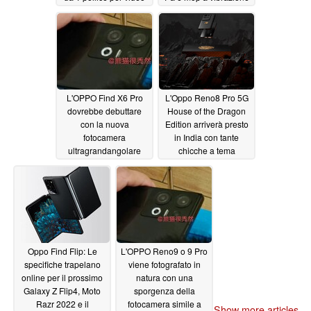
4K HDR in condizioni
sonica
11/02/2022
di scarsa luminosità
11/03/2022
L'OPPO Find X6 Pro
L'Oppo Reno8 Pro 5G
dovrebbe debuttare
House of the Dragon
con la nuova
Edition arriverà presto
fotocamera
in India con tante
ultragrandangolare
chicche a tema
Sony IMX890
Targaryen
10/23/2022
10/19/2022
Oppo Find Flip: Le
L'OPPO Reno9 o 9 Pro
specifiche trapelano
viene fotografato in
online per il prossimo
natura con una
Galaxy Z Flip4, Moto
sporgenza della
Razr 2022 e il
fotocamera simile a
Show more articles