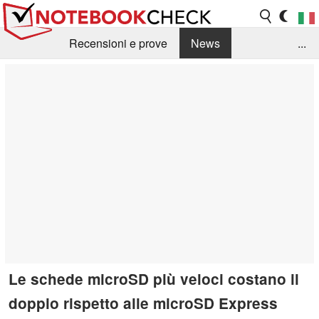
Recensioni e prove
News
...
Raccolta di recensioni
Info Techniche / Tips
Guida agli acquisti
Search
Contact
Le schede microSD più veloci costano il
doppio rispetto alle microSD Express