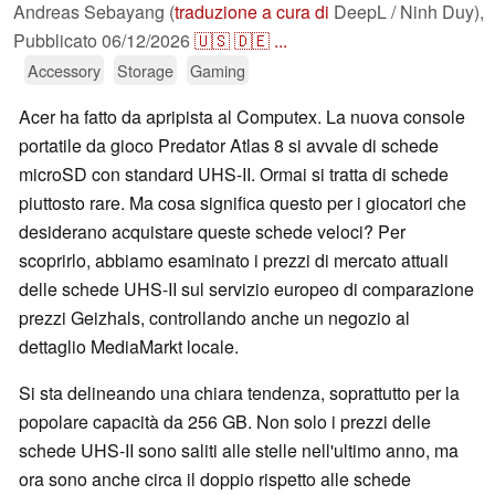
Andreas Sebayang (
traduzione a cura di
DeepL / Ninh Duy),
Pubblicato
06/12/2026
🇺🇸
🇩🇪
...
Accessory
Storage
Gaming
Acer ha fatto da apripista al Computex. La nuova console
portatile da gioco Predator Atlas 8 si avvale di schede
microSD con standard UHS-II. Ormai si tratta di schede
piuttosto rare. Ma cosa significa questo per i giocatori che
desiderano acquistare queste schede veloci? Per
scoprirlo, abbiamo esaminato i prezzi di mercato attuali
delle schede UHS-II sul servizio europeo di comparazione
prezzi Geizhals, controllando anche un negozio al
dettaglio MediaMarkt locale.
Si sta delineando una chiara tendenza, soprattutto per la
popolare capacità da 256 GB. Non solo i prezzi delle
schede UHS-II sono saliti alle stelle nell'ultimo anno, ma
ora sono anche circa il doppio rispetto alle schede