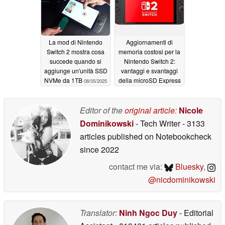
La mod di Nintendo
Aggiornamenti di
Switch 2 mostra cosa
memoria costosi per la
succede quando si
Nintendo Switch 2:
aggiunge un'unità SSD
vantaggi e svantaggi
NVMe da 1TB
della microSD Express
08/05/2025
04/02/2025
Editor of the
original article
:
Nicole
Dominikowski
- Tech Writer
- 3133
articles published on Notebookcheck
since 2022
contact me via:
Bluesky
,
@nicdominikowski
Translator:
Ninh Ngoc Duy
- Editorial