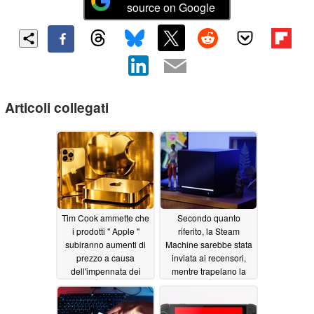
source on Google
Articoli collegati
Tim Cook ammette che
Secondo quanto
i prodotti " Apple "
riferito, la Steam
subiranno aumenti di
Machine sarebbe stata
prezzo a causa
inviata ai recensori,
dell'impennata dei
mentre trapelano la
costi dei chip di
data di embargo e il
memoria
contenuto della
06/18/2026
confezione
06/13/2026