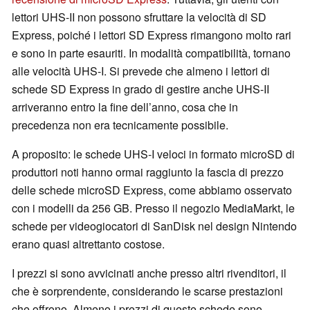
lettori UHS-II non possono sfruttare la velocità di SD
Express, poiché i lettori SD Express rimangono molto rari
e sono in parte esauriti. In modalità compatibilità, tornano
alle velocità UHS-I. Si prevede che almeno i lettori di
schede SD Express in grado di gestire anche UHS-II
arriveranno entro la fine dell’anno, cosa che in
precedenza non era tecnicamente possibile.
A proposito: le schede UHS-I veloci in formato microSD di
produttori noti hanno ormai raggiunto la fascia di prezzo
delle schede microSD Express, come abbiamo osservato
con i modelli da 256 GB. Presso il negozio MediaMarkt, le
schede per videogiocatori di SanDisk nel design Nintendo
erano quasi altrettanto costose.
I prezzi si sono avvicinati anche presso altri rivenditori, il
che è sorprendente, considerando le scarse prestazioni
che offrono. Almeno i prezzi di queste schede sono