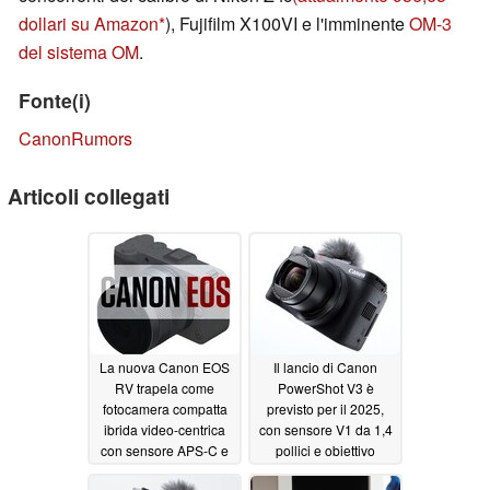
dollari su Amazon
), Fujifilm X100VI e l'imminente
OM-3
del sistema OM
.
Fonte(i)
CanonRumors
Articoli collegati
La nuova Canon EOS
Il lancio di Canon
RV trapela come
PowerShot V3 è
fotocamera compatta
previsto per il 2025,
ibrida video-centrica
con sensore V1 da 1,4
con sensore APS-C e
pollici e obiettivo
obiettivi intercambiabili
super-zoom
02/28/2025