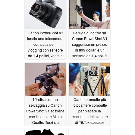
03/08/2025
Canon PowerShot V1
La fuga di notizie su
lancia una fotocamera
Canon PowerShot V1
compatta per il
suggerisce un prezzo
vlogging con sensore
di 899 dollari e un
da 1,4 pollici, ventola
sensore da 1,4 pollici
di raffreddamento per
poco ortodosso per la
video estesi in 4K
fotocamera compatta
60fps
ibrida
02/21/2025
02/18/2025
L'indiscrezione
Canon promette più
selvaggia su Canon
fotocamere compatte
PowerShot V1 sostiene
per placare la
che il sensore Micro
macchina del clamore
Quattro Terzi sia
di TikTok
02/01/2025
destinato alla nuova
videocamera compatta