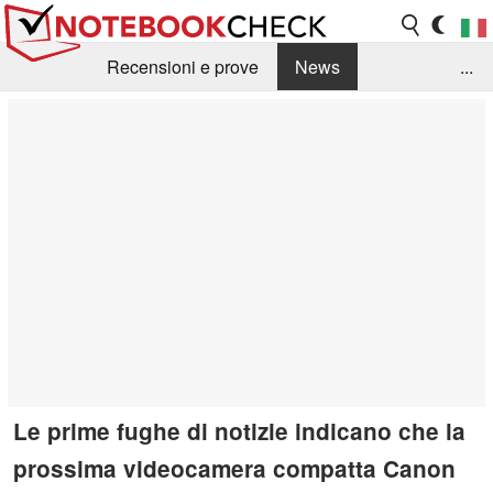
Recensioni e prove
News
...
Raccolta di recensioni
Info Techniche / Tips
Guida agli acquisti
Search
Contact
Le prime fughe di notizie indicano che la
prossima videocamera compatta Canon