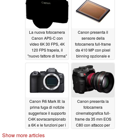
02/05/2025
La nuova fotocamera
Canon presenta il
Canon APS-C con
sensore della
video 6K 30 FPS, 4K
fotocamera full-frame
120 FPS trapela, il
da 410 MP con pixel
"nuovo fattore di forma"
binning opzionale e
accenna al design
supporto video da 100
retrò per sfidare
MP
01/24/2025
Fujifilm X100VI
01/28/2025
Canon R6 Mark III: la
Canon presenta la
prima fuga di notizie
fotocamera
suggerisce il supporto
cinematografica full-
C4K sovracampionato
frame da 35 mm EOS
a 6K e le funzioni per i
C80 con attacco per
tiratori ibridi
obiettivo RF, video
10/16/2024
Show more articles
RAW 6K, gamma