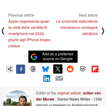
dinamica di 16 stop,
tracciamento AI AF di
persone e animali e
Previous article
Next article
controllo remoto da
smartphone
Apple rappresenta quasi
Le università statunitensi
09/10/2024
la metà delle vendite di
riceveranno consegne
⟨
⟩
smartphone nel 2024,
robotiche
grazie agli iPhone troppo
costosi
Add as a preferred
source on Google
Editor of the
original article
:
Julian van
der Merwe
- Senior News Writer
- 1356
articles published on Notebookcheck