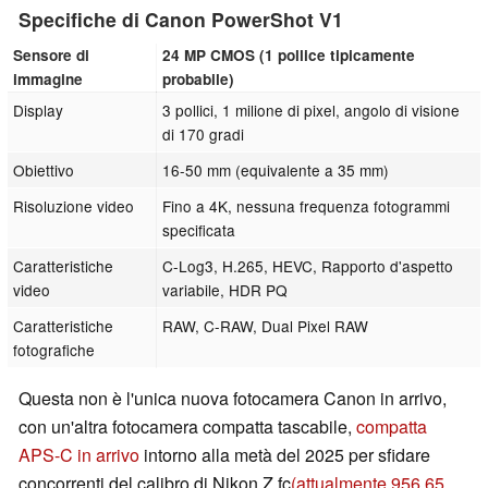
Specifiche di Canon PowerShot V1
Sensore di
24 MP CMOS (1 pollice tipicamente
immagine
probabile)
Display
3 pollici, 1 milione di pixel, angolo di visione
di 170 gradi
Obiettivo
16-50 mm (equivalente a 35 mm)
Risoluzione video
Fino a 4K, nessuna frequenza fotogrammi
specificata
Caratteristiche
C-Log3, H.265, HEVC, Rapporto d'aspetto
video
variabile, HDR PQ
Caratteristiche
RAW, C-RAW, Dual Pixel RAW
fotografiche
Questa non è l'unica nuova fotocamera Canon in arrivo,
con un'altra fotocamera compatta tascabile,
compatta
APS-C in arrivo
intorno alla metà del 2025 per sfidare
concorrenti del calibro di Nikon Z fc
(attualmente 956,65