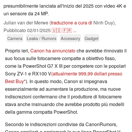
presumibilmente lanciata all'inizio del 2025 con video 4K e
un sensore da 24 MP.
Julian van der Merwe (
traduzione a cura di
Ninh Duy),
Pubblicato
02/01/2025
🇺🇸
🇫🇷
...
Camera
Leaks / Rumors
Accessory
Gadget
Proprio ieri,
Canon ha annunciato
che avrebbe rinnovato il
suo focus sulle fotocamere compatte a obiettivo fisso,
come la PowerShot G7 X III per competere con le popolari
Sony ZV-1 e RX100 V
(attualmente 999,99 dollari presso
Best Buy
). In questo modo, Canon si impegnava
essenzialmente ad aumentare la produzione, ma nuove
indiscrezioni confermano che il produttore di fotocamere
stava anche insinuando che avrebbe prodotto più modelli
della gamma compatta PowerShot.
Secondo le indiscrezioni condivise da CanonRumors,
Canon amplierà e aggiornerà la sua linea PowerShot V,