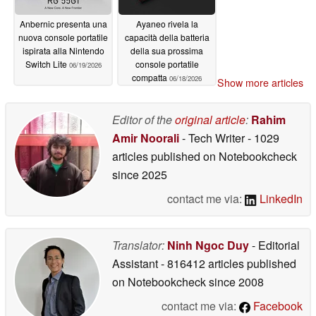
Anbernic presenta una
Ayaneo rivela la
nuova console portatile
capacità della batteria
ispirata alla Nintendo
della sua prossima
Switch Lite
console portatile
06/19/2026
compatta
06/18/2026
Show more articles
Editor of the
original article
:
Rahim
Amir Noorali
- Tech Writer
- 1029
articles published on Notebookcheck
since 2025
contact me via:
LinkedIn
Translator:
Ninh Ngoc Duy
- Editorial
Assistant
- 816412 articles published
on Notebookcheck
since 2008
contact me via:
Facebook