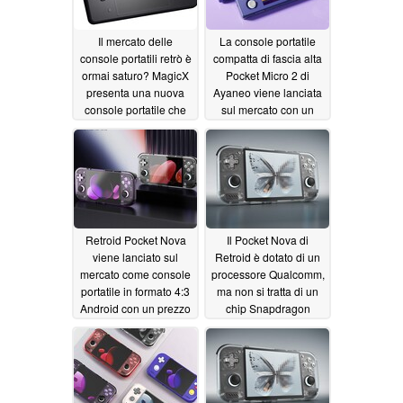
Il mercato delle
La console portatile
console portatili retrò è
compatta di fascia alta
ormai saturo? MagicX
Pocket Micro 2 di
presenta una nuova
Ayaneo viene lanciata
console portatile che
sul mercato con un
ricorda la 2DS
prezzo di partenza di
07/05/2026
239 dollari
06/27/2026
Retroid Pocket Nova
Il Pocket Nova di
viene lanciato sul
Retroid è dotato di un
mercato come console
processore Qualcomm,
portatile in formato 4:3
ma non si tratta di un
Android con un prezzo
chip Snapdragon
di partenza di 229
06/25/2026
dollari
06/26/2026