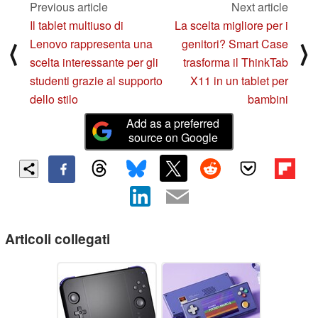
Previous article
Next article
Il tablet multiuso di
La scelta migliore per i
Lenovo rappresenta una
genitori? Smart Case
⟨
⟩
scelta interessante per gli
trasforma il ThinkTab
studenti grazie al supporto
X11 in un tablet per
dello stilo
bambini
Add as a preferred
source on Google
Articoli collegati