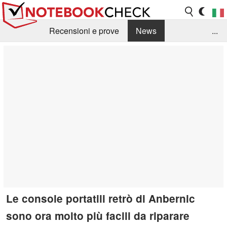
Recensioni e prove
News
...
Raccolta di recensioni
Info Techniche / Tips
Guida agli acquisti
Search
Contact
Le console portatili retrò di Anbernic
sono ora molto più facili da riparare