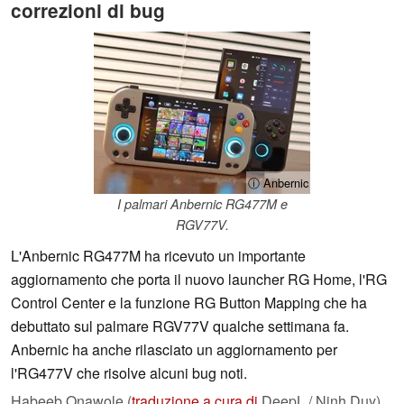
correzioni di bug
ⓘ Anbernic
I palmari Anbernic RG477M e
RGV77V.
L'Anbernic RG477M ha ricevuto un importante
aggiornamento che porta il nuovo launcher RG Home, l'RG
Control Center e la funzione RG Button Mapping che ha
debuttato sul palmare RGV77V qualche settimana fa.
Anbernic ha anche rilasciato un aggiornamento per
l'RG477V che risolve alcuni bug noti.
Habeeb Onawole (
traduzione a cura di
DeepL / Ninh Duy),