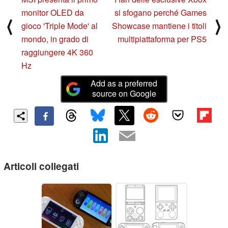
monitor OLED da
si sfogano perché Games
⟨
⟩
gioco 'Triple Mode' al
Showcase mantiene i titoli
mondo, in grado di
multipiattaforma per PS5
raggiungere 4K 360
Hz
Add as a preferred
source on Google
Articoli collegati