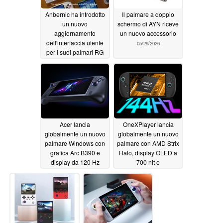
Anbernic ha introdotto
Il palmare a doppio
un nuovo
schermo di AYN riceve
aggiornamento
un nuovo accessorio
dell'interfaccia utente
05/29/2026
per i suoi palmari RG
XX
06/06/2026
Acer lancia
OneXPlayer lancia
globalmente un nuovo
globalmente un nuovo
palmare Windows con
palmare con AMD Strix
grafica Arc B390 e
Halo, display OLED a
display da 120 Hz
700 nit e
raffreddamento a
05/28/2026
liquido
05/28/2026