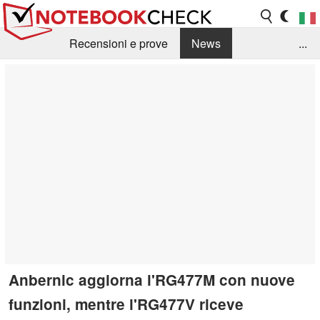
Recensioni e prove
News
...
Raccolta di recensioni
Info Techniche / Tips
Guida agli acquisti
Search
Contact
Anbernic aggiorna l'RG477M con nuove
funzioni, mentre l'RG477V riceve