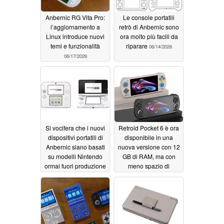
Anbernic RG Vita Pro:
Le console portatili
l’aggiornamento a
retrò di Anbernic sono
Linux introduce nuovi
ora molto più facili da
temi e funzionalità
riparare
06/14/2026
06/17/2026
Si vocifera che i nuovi
Retroid Pocket 6 è ora
dispositivi portatili di
disponibile in una
Anbernic siano basati
nuova versione con 12
su modelli Nintendo
GB di RAM, ma con
ormai fuori produzione
meno spazio di
archiviazione
06/14/2026
06/13/2026