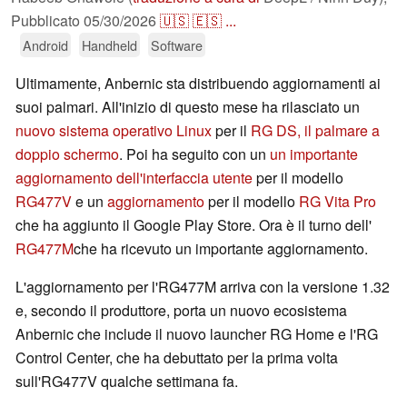
Pubblicato
05/30/2026
🇺🇸
🇪🇸
...
Android
Handheld
Software
Ultimamente, Anbernic sta distribuendo aggiornamenti ai
suoi palmari. All'inizio di questo mese ha rilasciato un
nuovo sistema operativo Linux
per il
RG DS, il palmare a
doppio schermo
. Poi ha seguito con un
un importante
aggiornamento dell'interfaccia utente
per il modello
RG477V
e un
aggiornamento
per il modello
RG Vita Pro
che ha aggiunto il Google Play Store. Ora è il turno dell'
RG477M
che ha ricevuto un importante aggiornamento.
L'aggiornamento per l'RG477M arriva con la versione 1.32
e, secondo il produttore, porta un nuovo ecosistema
Anbernic che include il nuovo launcher RG Home e l'RG
Control Center, che ha debuttato per la prima volta
sull'RG477V qualche settimana fa.